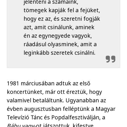
jelenteni a számaink,
tömegek kapják fel a fejüket,
hogy ez az, és szeretni fogják
azt, amit csinálunk, aminek
én az egynegyede vagyok,
ráadásul olyasminek, amit a
leginkább szeretek csinálni.
1981 márciusában adtuk az első
koncertünket, már ott éreztük, hogy
valamivel betaláltunk. Ugyanabban az
évben augusztusban felléptünk a Magyar
Televízió Tánc és Popdalfesztiválján, a
Bábu vagy
-ot játszottuk, kifestve,