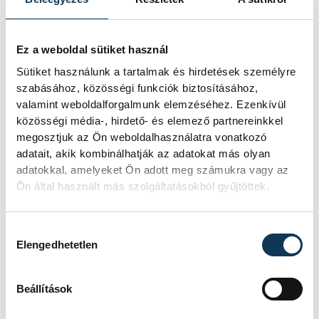
Interjúk, tévéműsorok, rádióműsorok
sokasága ömlött ránk, gyakran azt sem
tudtam, ki kicsoda, összekevertem
Ez a weboldal sütiket használ
embereket. Úgy egy év alatt kitisztult a
Sütiket használunk a tartalmak és hirdetések személyre
kép, sikeres volt a zenekar, tavasszal négy
szabásához, közösségi funkciók biztosításához,
valamint weboldalforgalmunk elemzéséhez. Ezenkívül
hónap alatt kétszáz koncertet adtunk. A
közösségi média-, hirdető- és elemező partnereinkkel
nyolcvanas években intenzíven nyomtuk, a
megosztjuk az Ön weboldalhasználatra vonatkozó
kilencvenes éveket KFT-ként átaludtuk –
adatait, akik kombinálhatják az adatokat más olyan
egy nagy sportcsarnoki internetes koncert
adatokkal, amelyeket Ön adott meg számukra vagy az
Ön által használt más szolgáltatásokból gyűjtöttek.
kivételével. A kétezres évek elejétől megint
rendszeresen koncertezünk, időnként,
Hozzájárulás kiválasztása
mint például idén is (!), új albumot
Elengedhetetlen
készítünk. Kicsit talán patetikusnak
hangzik, de a zenekar az életem.
Beállítások
Csodaszámba megy, hogy négy ember