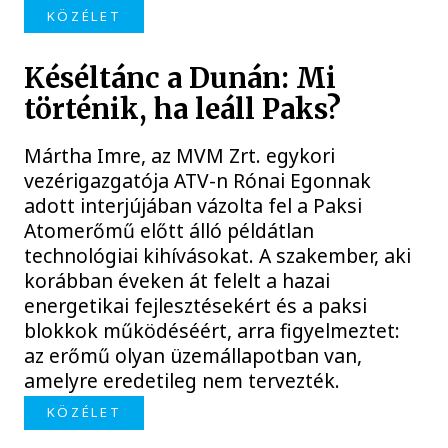
KÖZÉLET
Késéltánc a Dunán: Mi
történik, ha leáll Paks?
Mártha Imre, az MVM Zrt. egykori
vezérigazgatója ATV-n Rónai Egonnak
adott interjújában vázolta fel a Paksi
Atomerőmű előtt álló példátlan
technológiai kihívásokat. A szakember, aki
korábban éveken át felelt a hazai
energetikai fejlesztésekért és a paksi
blokkok működéséért, arra figyelmeztet:
az erőmű olyan üzemállapotban van,
amelyre eredetileg nem tervezték.
KÖZÉLET