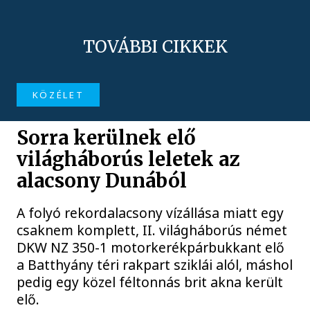
TOVÁBBI CIKKEK
KÖZÉLET
Sorra kerülnek elő
világháborús leletek az
alacsony Dunából
A folyó rekordalacsony vízállása miatt egy
csaknem komplett, II. világháborús német
DKW NZ 350-1 motorkerékpárbukkant elő
a Batthyány téri rakpart sziklái alól, máshol
pedig egy közel féltonnás brit akna került
elő.