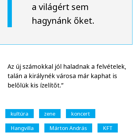
a világért sem
hagynánk őket.
Az új számokkal jól haladnak a felvételek,
talán a királynék városa már kaphat is
belőlük kis ízelítőt.”
kultúra
zene
koncert
Hangvilla
Márton András
KFT