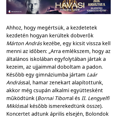
Ahhoz, hogy megértsük, a kezdetetek
kezdetén hogyan kerültek dobverők
Márton András
kezébe, egy kicsit vissza kell
menni az időben: „Arra emlékszem, hogy az
általános iskolában egyfolytában jártak a
kezeim, az ujjaimmal doboltam a padon.
Később egy gimnáziumba jártam
Laár
András
sal, hamar zenekart alapítottunk,
akkor még csupán alkalmi együttesként
működtünk (
Bornai Tibor
ral és
II. Lengyelfi
Miklós
sal később ismerekedtünk össze).
Koncertet adtunk április elsején, Bolondok