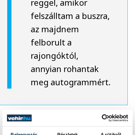
reggel, amikor
felszálltam a buszra,
az majdnem
felborult a
rajongóktól,
annyian rohantak
meg autogrammért.
Ott találtuk magunkat a zeneiparban.
Beleegyezés
Részletek
A sütikről