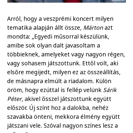
Arról, hogy a veszprémi koncert milyen
tematika alapján állt össze,
Márton
azt
mondta: „Egyedi műsorral készülünk,
amibe sok olyan dalt javasoltam a
többieknek, amelyeket vagy nagyon régen,
vagy sohasem játszottunk. Ettől volt, aki
elsőre megijedt, milyen ez az összeállítás,
de másnapra elmúlt a riadalom. Külön
öröm, hogy ezúttal is fellép velünk
Sárik
Péter
, akivel ősszel játszottunk együtt
először. Új színt hoz a dalokba, nehéz
szavakba önteni, mekkora élmény együtt
játszani vele. Szóval nagyon színes lesz a