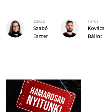
SZERZŐ
FOTÓS
Szabó
Kovács
Eszter
Bálint