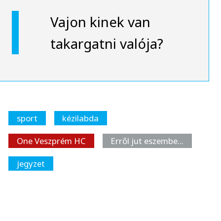
Vajon kinek van
takargatni valója?
sport
kézilabda
One Veszprém HC
Erről jut eszembe…
jegyzet