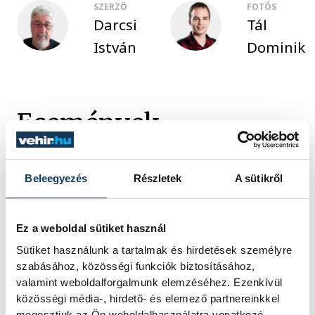
SZERZŐ
FOTÓS
Darcsi
Tál
István
Dominik
Események
KORÁBBI ESEMÉNYEK BETÖLTÉSE
Beleegyezés
Részletek
A sütikről
Ez a weboldal sütiket használ
Sütiket használunk a tartalmak és hirdetések személyre
SOROZAT
FÉRFI KÉZILABDA NB I,
2025/26
szabásához, közösségi funkciók biztosításához,
HAZAI
NEKA
valamint weboldalforgalmunk elemzéséhez. Ezenkívül
VENDÉG
ONE VESZPRÉM
közösségi média-, hirdető- és elemező partnereinkkel
IDŐPONT
2026. MÁJUS 20. 18:15
megosztjuk az Ön weboldalhasználatra vonatkozó