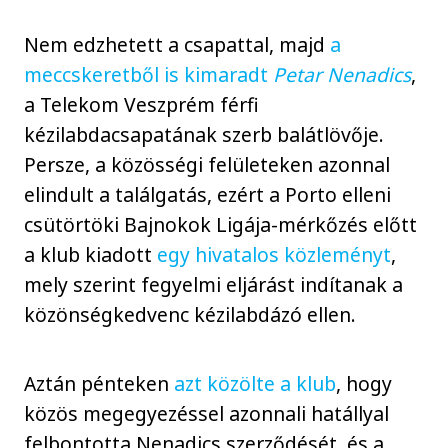
Nem edzhetett a csapattal, majd
a
meccskeretből is kimaradt
Petar Nenadics
,
a Telekom Veszprém férfi
kézilabdacsapatának szerb balátlövője.
Persze, a közösségi felületeken azonnal
elindult a találgatás, ezért a Porto elleni
csütörtöki Bajnokok Ligája-mérkőzés előtt
a klub kiadott
egy hivatalos közleményt
,
mely szerint fegyelmi eljárást indítanak a
közönségkedvenc kézilabdázó ellen.
Aztán pénteken
azt közölte a klub
, hogy
közös megegyezéssel azonnali hatállyal
felbontotta Nenadics szerződését, és a