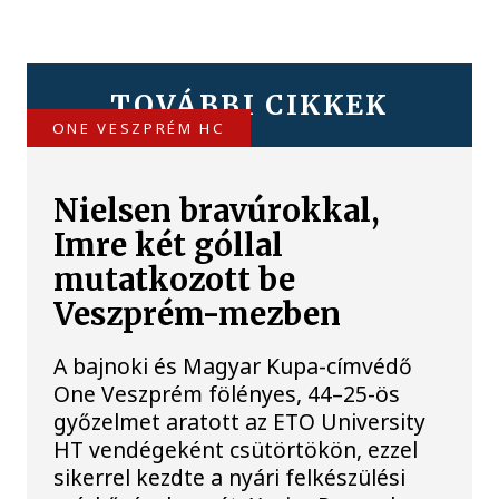
TOVÁBBI CIKKEK
ONE VESZPRÉM HC
Nielsen bravúrokkal,
Imre két góllal
mutatkozott be
Veszprém-mezben
A bajnoki és Magyar Kupa-címvédő
One Veszprém fölényes, 44–25-ös
győzelmet aratott az ETO University
HT vendégeként csütörtökön, ezzel
sikerrel kezdte a nyári felkészülési