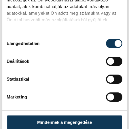
HELYSZÍN
BALATONBOGLÁR, NEKA
adatait, akik kombinálhatják az adatokat más olyan
CSARNOK
EREDMÉNY
40-51
adatokkal, amelyeket Ön adott meg számukra vagy az
Ön által használt más szolgáltatásokból gyűjtöttek.
RÉSZLETEK
Hozzájárulás kiválasztása
Elengedhetetlen
SOROZAT
FÉRFI KÉZILABDA NB I,
DÖNTŐ, 2025/26
Beállítások
HAZAI
ONE VESZPRÉM
VENDÉG
OTP BANK-PICK SZEGED
IDŐPONT
2026. MÁJUS 29. 19:00
Statisztikai
HELYSZÍN
ONE VESZPRÉM ARÉNA
EREDMÉNY
38-36
Marketing
RÉSZLETEK
Mindennek a megengedése