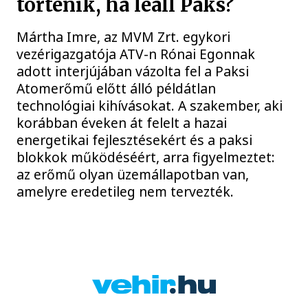
történik, ha leáll Paks?
Mártha Imre, az MVM Zrt. egykori
vezérigazgatója ATV-n Rónai Egonnak
adott interjújában vázolta fel a Paksi
Atomerőmű előtt álló példátlan
technológiai kihívásokat. A szakember, aki
korábban éveken át felelt a hazai
energetikai fejlesztésekért és a paksi
blokkok működéséért, arra figyelmeztet:
az erőmű olyan üzemállapotban van,
amelyre eredetileg nem tervezték.