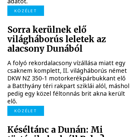
adatot.
KÖZÉLET
Sorra kerülnek elő
világháborús leletek az
alacsony Dunából
A folyó rekordalacsony vízállása miatt egy
csaknem komplett, II. világháborús német
DKW NZ 350-1 motorkerékpárbukkant elő
a Batthyány téri rakpart sziklái alól, máshol
pedig egy közel féltonnás brit akna került
elő.
KÖZÉLET
Késéltánc a Dunán: Mi