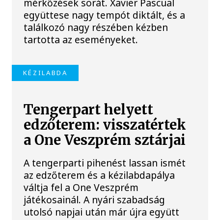
mérkőzések sorát. Xavier Pascual
együttese nagy tempót diktált, és a
találkozó nagy részében kézben
tartotta az eseményeket.
KÉZILABDA
Tengerpart helyett
edzőterem: visszatértek
a One Veszprém sztárjai
A tengerparti pihenést lassan ismét
az edzőterem és a kézilabdapálya
váltja fel a One Veszprém
játékosainál. A nyári szabadság
utolsó napjai után már újra együtt