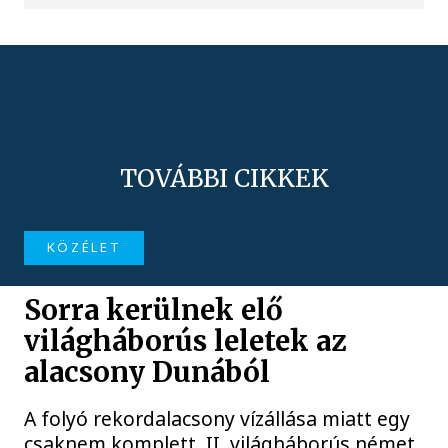
TOVÁBBI CIKKEK
KÖZÉLET
Sorra kerülnek elő
világháborús leletek az
alacsony Dunából
A folyó rekordalacsony vízállása miatt egy
csaknem komplett, II. világháborús német