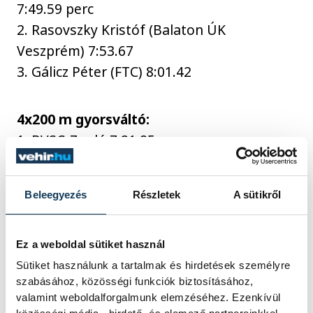
7:49.59 perc
2. Rasovszky Kristóf (Balaton ÚK
Veszprém) 7:53.67
3. Gálicz Péter (FTC) 8:01.42
4x200 m gyorsváltó:
1. BVSC-Zugló 7:21.85 perc
2. Balaton ÚK Veszprém 7:27.00
3. Kaposvári SI 7:28.85
Beleegyezés
Részletek
A sütikről
sport
úszás
Rasovszky Kristóf
Ez a weboldal sütiket használ
Sütiket használunk a tartalmak és hirdetések személyre
Balaton Úszó Klub Veszprém
szabásához, közösségi funkciók biztosításához,
valamint weboldalforgalmunk elemzéséhez. Ezenkívül
Betlehem Dávid