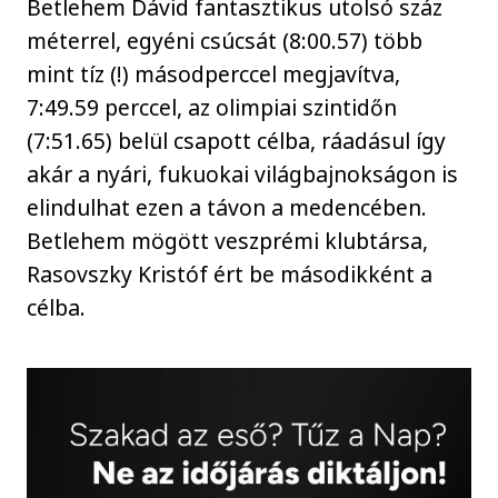
Betlehem Dávid fantasztikus utolsó száz
méterrel, egyéni csúcsát (8:00.57) több
mint tíz (!) másodperccel megjavítva,
7:49.59 perccel, az olimpiai szintidőn
(7:51.65) belül csapott célba, ráadásul így
akár a nyári, fukuokai világbajnokságon is
elindulhat ezen a távon a medencében.
Betlehem mögött veszprémi klubtársa,
Rasovszky Kristóf ért be másodikként a
célba.