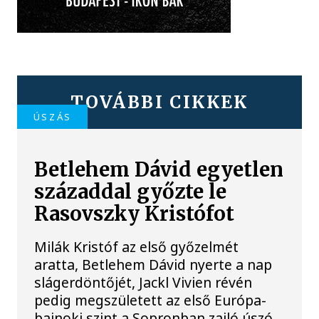
TOVÁBBI CIKKEK
ÚSZÁS
Betlehem Dávid egyetlen
századdal győzte le
Rasovszky Kristófot
Milák Kristóf az első győzelmét
aratta, Betlehem Dávid nyerte a nap
slágerdöntőjét, Jackl Vivien révén
pedig megszületett az első Európa-
bajnoki szint a Sopronban zajló úszó