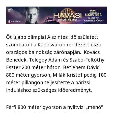
Öt újabb olimpiai A szintes idő született
szombaton a Kaposváron rendezett úszó
országos bajnokság zárónapján. Kovács
Benedek, Telegdy Ádám és Szabó-Feltóthy
Eszter 200 méter háton, Betlehem Dávid
800 méter gyorson, Milák Kristóf pedig 100
méter pillangón teljesítette a párizsi
induláshoz szükséges időeredményt.
Férfi 800 méter gyorson a nyíltvízi „menő”