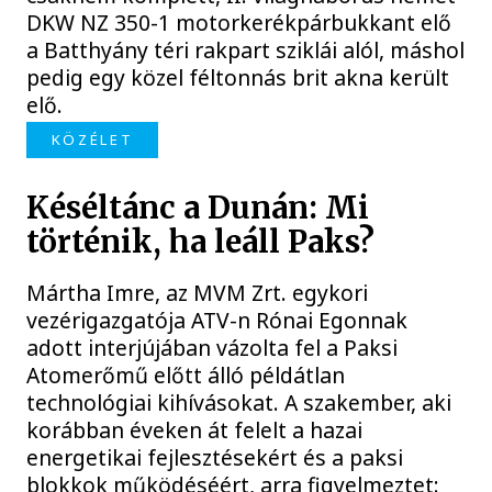
DKW NZ 350-1 motorkerékpárbukkant elő
a Batthyány téri rakpart sziklái alól, máshol
pedig egy közel féltonnás brit akna került
elő.
KÖZÉLET
Késéltánc a Dunán: Mi
történik, ha leáll Paks?
Mártha Imre, az MVM Zrt. egykori
vezérigazgatója ATV-n Rónai Egonnak
adott interjújában vázolta fel a Paksi
Atomerőmű előtt álló példátlan
technológiai kihívásokat. A szakember, aki
korábban éveken át felelt a hazai
energetikai fejlesztésekért és a paksi
blokkok működéséért, arra figyelmeztet: