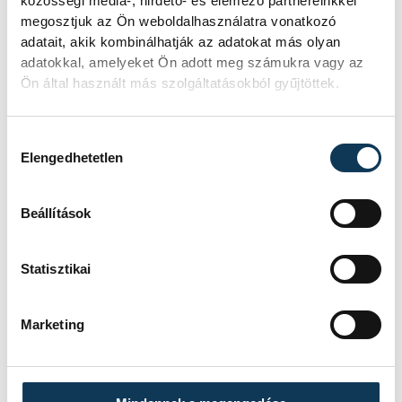
közösségi média-, hirdető- és elemező partnereinkkel
megosztjuk az Ön weboldalhasználatra vonatkozó
adatait, akik kombinálhatják az adatokat más olyan
adatokkal, amelyeket Ön adott meg számukra vagy az
Ön által használt más szolgáltatásokból gyűjtöttek.
SZERZŐ
vehir.hu
Hozzájárulás kiválasztása
Elengedhetetlen
Beállítások
Statisztikai
Marketing