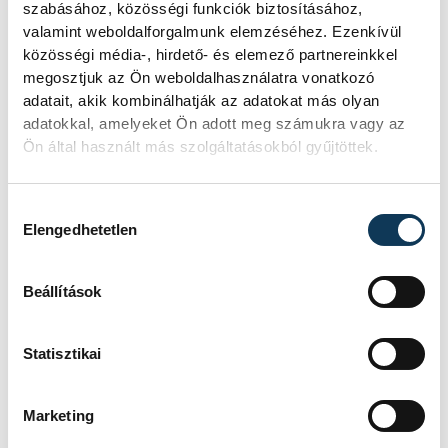
szabásához, közösségi funkciók biztosításához,
valamint weboldalforgalmunk elemzéséhez. Ezenkívül
közösségi média-, hirdető- és elemező partnereinkkel
megosztjuk az Ön weboldalhasználatra vonatkozó
adatait, akik kombinálhatják az adatokat más olyan
adatokkal, amelyeket Ön adott meg számukra vagy az
Ön által használt más szolgáltatásokból gyűjtöttek.
Hozzájárulás kiválasztása
Elengedhetetlen
Beállítások
Végül Kovács Andrea - a Let it be! art
agency vezetője, az INOTA Fesztivál
Statisztikai
konferencia-programjának képviseletében
beszélt, hiszen a rendezvény elején egy
Marketing
konferencia, vagyis egy közös diskurálás is