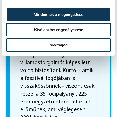
lesz, színes témákkal.
Mindennek a megengedése
A hely az 50-es évek
legnagyobb magyarországi
Kiválasztás engedélyezése
ipari beruházása volt:
Megtagad
csúcskorszakában egész
Budapest közvilágítását és
villamosforgalmát képes lett
volna biztosítani. Kürtői - amik
a fesztivál logójában is
visszaköszönnek - viszont csak
részei a 35 focipályányi, 225
ezer négyzetméteren elterülő
erőműnek, ami véglegesen