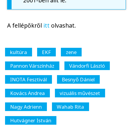
2001-ben állt le.
A fellépőkről
itt
olvashat.
kultúra
EKF
zene
Pannon Várszínház
Vándorfi László
INOTA Fesztivál
Besnyő Dániel
Kovács Andrea
vizuális művészet
Nagy Adrienn
Wahab Rita
Hutvágner István