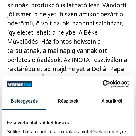
színházi produkció is látható lesz. Vándorfi
jól ismeri a helyet, hiszen amikor bezárt a
hőerőmű, ő volt az, aki azonnal színházat,
így életet lehelt a helybe. A Béke
Művelődési Ház fontos helyszín a
társulatnak, a mai napig vannak ott
bérletes előadások. Az INOTA Fesztiválon a
raktárépület ad majd helyet a Dollár Papa
Gyermekei:
Úriemberek
című
előadásának. A Színházteremben lesz
látható a Forte Társulat előadásában
A
Beleegyezés
Részletek
A sütikről
helység kalapácsa
. A harmadik előadás a
kantinban lesz,
Cryptic Bodies
címmel.
Ez a weboldal sütiket használ
Sütiket használunk a tartalmak és hirdetések személyre