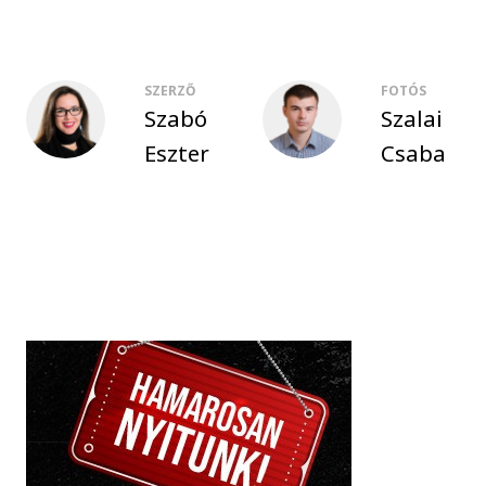
SZERZŐ
FOTÓS
Szabó
Szalai
Eszter
Csaba