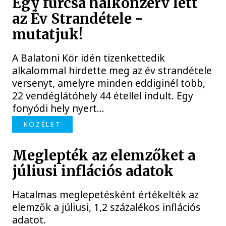
Egy furcsa halkonzerv lett
az Év Strandétele -
mutatjuk!
A Balatoni Kör idén tizenkettedik
alkalommal hirdette meg az év strandétele
versenyt, amelyre minden eddiginél több,
22 vendéglátóhely 44 étellel indult. Egy
fonyódi hely nyert...
KÖZÉLET
Meglepték az elemzőket a
júliusi inflációs adatok
Hatalmas meglepetésként értékelték az
elemzők a júliusi, 1,2 százalékos inflációs
adatot.