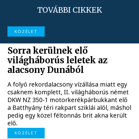
TOVÁBBI CIKKEK
KÖZÉLET
Sorra kerülnek elő
világháborús leletek az
alacsony Dunából
A folyó rekordalacsony vízállása miatt egy
csaknem komplett, II. világháborús német
DKW NZ 350-1 motorkerékpárbukkant elő
a Batthyány téri rakpart sziklái alól, máshol
pedig egy közel féltonnás brit akna került
elő.
KÖZÉLET