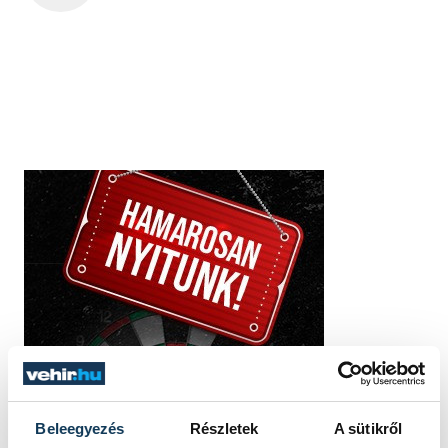
Beleegyezés
Részletek
A sütikről