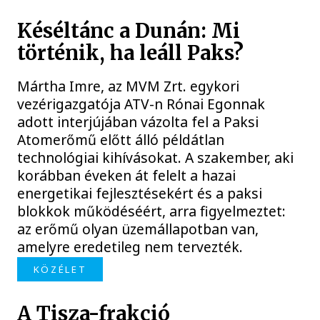
Késéltánc a Dunán: Mi
történik, ha leáll Paks?
Mártha Imre, az MVM Zrt. egykori
vezérigazgatója ATV-n Rónai Egonnak
adott interjújában vázolta fel a Paksi
Atomerőmű előtt álló példátlan
technológiai kihívásokat. A szakember, aki
korábban éveken át felelt a hazai
energetikai fejlesztésekért és a paksi
blokkok működéséért, arra figyelmeztet:
az erőmű olyan üzemállapotban van,
amelyre eredetileg nem tervezték.
KÖZÉLET
A Tisza-frakció