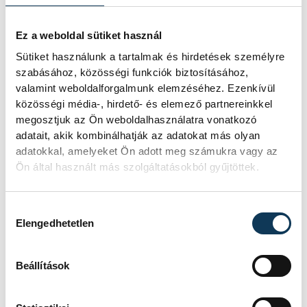
Ez a weboldal sütiket használ
Sütiket használunk a tartalmak és hirdetések személyre
szabásához, közösségi funkciók biztosításához,
valamint weboldalforgalmunk elemzéséhez. Ezenkívül
közösségi média-, hirdető- és elemező partnereinkkel
megosztjuk az Ön weboldalhasználatra vonatkozó
adatait, akik kombinálhatják az adatokat más olyan
adatokkal, amelyeket Ön adott meg számukra vagy az
Ön által használt más szolgáltatásokból gyűjtöttek.
Hozzájárulás kiválasztása
Elengedhetetlen
Beállítások
TOVÁBBI CIKKEK
KÉZILABDA