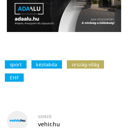
sport
kézilabda
ország-világ
EHF
SZERZŐ
vehir.hu