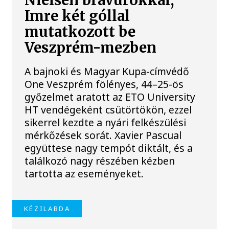
Nielsen bravúrokkal,
Imre két góllal
mutatkozott be
Veszprém-mezben
A bajnoki és Magyar Kupa-címvédő
One Veszprém fölényes, 44–25-ös
győzelmet aratott az ETO University
HT vendégeként csütörtökön, ezzel
sikerrel kezdte a nyári felkészülési
mérkőzések sorát. Xavier Pascual
együttese nagy tempót diktált, és a
találkozó nagy részében kézben
tartotta az eseményeket.
KÉZILABDA