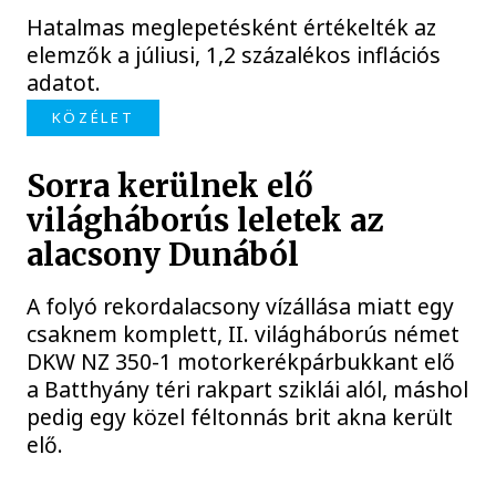
Hatalmas meglepetésként értékelték az
elemzők a júliusi, 1,2 százalékos inflációs
adatot.
KÖZÉLET
Sorra kerülnek elő
világháborús leletek az
alacsony Dunából
A folyó rekordalacsony vízállása miatt egy
csaknem komplett, II. világháborús német
DKW NZ 350-1 motorkerékpárbukkant elő
a Batthyány téri rakpart sziklái alól, máshol
pedig egy közel féltonnás brit akna került
elő.