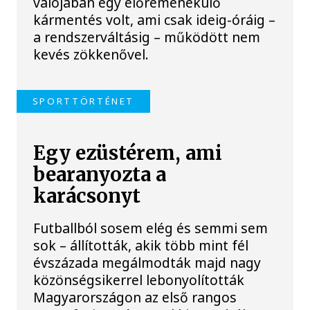
valójában egy előremenekülő
kármentés volt, ami csak ideig-óráig –
a rendszerváltásig – működött nem
kevés zökkenővel.
SPORTTÖRTÉNET
Egy ezüstérem, ami
bearanyozta a
karácsonyt
Futballból sosem elég és semmi sem
sok – állították, akik több mint fél
évszázada megálmodták majd nagy
közönségsikerrel lebonyolították
Magyarországon az első rangos