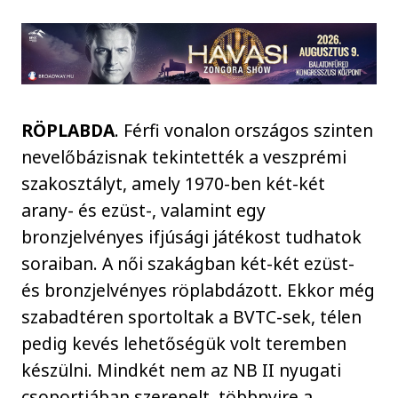
RÖPLABDA
. Férfi vonalon országos szinten
nevelőbázisnak tekintették a veszprémi
szakosztályt, amely 1970-ben két-két
arany- és ezüst-, valamint egy
bronzjelvényes ifjúsági játékost tudhatok
soraiban. A női szakágban két-két ezüst-
és bronzjelvényes röplabdázott. Ekkor még
szabadtéren sportoltak a BVTC-sek, télen
pedig kevés lehetőségük volt teremben
készülni. Mindkét nem az NB II nyugati
csoportjában szerepelt, többnyire a