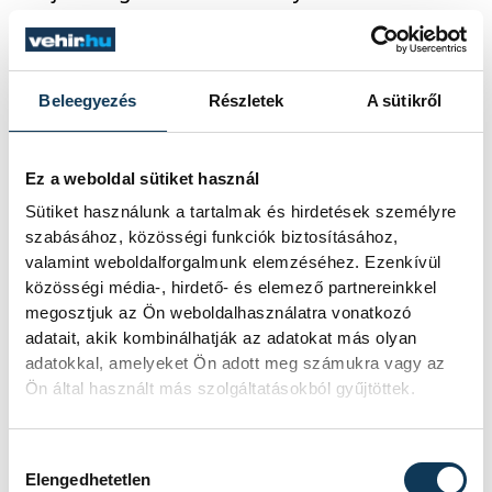
beolvadt a Honvéd Schönherz SE-be.
TEKE
. Közvetlenül a BVTC alakulása után a
Beleegyezés
Részletek
A sütikről
női csapat NB I-es volt, Németh Rozália és
Bognár Margit bekerült a válogatott
Ez a weboldal sütiket használ
keretbe, utóbbi ezüstérmet szerzett az
Sütiket használunk a tartalmak és hirdetések személyre
ifjúsági Európa-bajnokságon, amiért
szabásához, közösségi funkciók biztosításához,
megkapta a Magyar Népköztársaság
valamint weboldalforgalmunk elemzéséhez. Ezenkívül
közösségi média-, hirdető- és elemező partnereinkkel
érdemes sportolója címet. 1979-ben
megosztjuk az Ön weboldalhasználatra vonatkozó
negyedik volt a női együttes az élvonalban,
adatait, akik kombinálhatják az adatokat más olyan
a férfiak pedig az NB II-ben voltak
adatokkal, amelyeket Ön adott meg számukra vagy az
Ön által használt más szolgáltatásokból gyűjtöttek.
negyedikek egy évvel később, majd
bronzérmet szereztek 1982-ben és ezüstöt
1983-ban.
Hozzájárulás kiválasztása
Elengedhetetlen