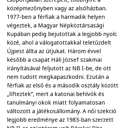
középmezőnyben vagy az alsóházban.
1977-ben a férfiak a harmadik helyen
végeztek, a Magyar Népköztársasági
Kupában pedig bejutottak a legjobb nyolc
közé, ahol a válogatottakkal teletűzdelt
Újpest állta az útjukat. Három évvel
később a csapat Háli József szakmai
irányításával feljutott az NB I-be, de ott
nem tudott megkapaszkodni. Ezután a
férfiak az első és a második osztály között
„lifteztek”, mert a katonai behívók és
tanulmányi okok miatt folyamatosan
változott a játékosállomány. A női szekció
legjobb eredménye az 1983-ban szerzett