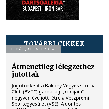
TOVÁBBI CIKKEK
ERRŐL JUT ESZEMBE…
Átmenetileg lélegzethez
jutottak
Jogutódként a Bakony Vegyész Torna
Club (BVTC) gazdasági „romjain”
negyven éve jött létre a Veszprémi
Sportegyesület (VSE). A döntés