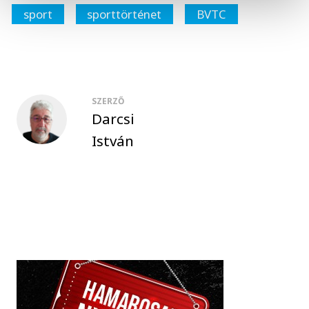
sport
sporttörténet
BVTC
SZERZŐ
Darcsi
István