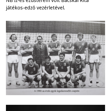
NB II-es ezüstérem volt Bácskai Rita
játékos-edző vezérletével.