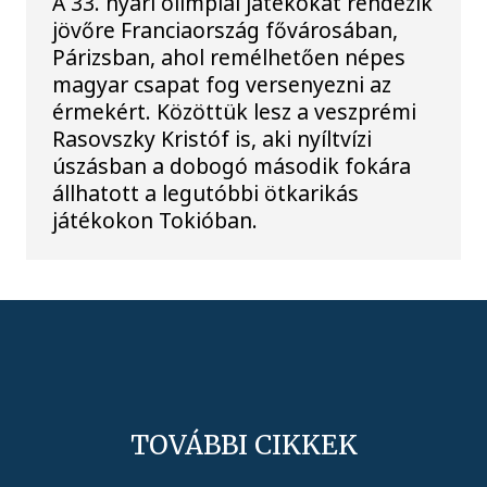
A 33. nyári olimpiai játékokat rendezik
jövőre Franciaország fővárosában,
Párizsban, ahol remélhetően népes
magyar csapat fog versenyezni az
érmekért. Közöttük lesz a veszprémi
Rasovszky Kristóf is, aki nyíltvízi
úszásban a dobogó második fokára
állhatott a legutóbbi ötkarikás
játékokon Tokióban.
TOVÁBBI CIKKEK