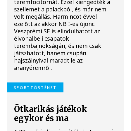
teremfocitornát. Ezzel kiengedték a
szellemet a palackból, és már nem
volt megállás. Harmincöt évvel
ezelőtt az akkor NB I-es újonc
Veszprémi SE is elindulhatott az
élvonalbeli csapatok
terembajnokságán, és nem csak
játszhatott, hanem csupán
hajszálnyival maradt le az
aranyéremről.
SPORTTÖRTÉNET
Ötkarikás játékok
egykor és ma