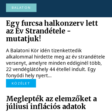
BALATON
Egy furcsa halkonzerv lett
az Év Strandétele -
mutatjuk!
A Balatoni Kör idén tizenkettedik
alkalommal hirdette meg az év strandétele
versenyt, amelyre minden eddiginél több,
22 vendéglátóhely 44 étellel indult. Egy
fonyódi hely nyert...
KÖZÉLET
Meglepték az elemzőket a
júliusi inflációs adatok