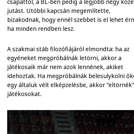
csapattól, a BL-ben pedig a legjobb négy közé
jutást. Utóbbi kapcsán megemlítette,
bizakodnak, hogy ennél szebbet is el lehet érn
ha minden rendben lesz.
A szakmai stáb filozófiájáról elmondta: ha az
egyéneket megpróbálnák letörni, akkor a
játékosaik már nem azok lennének, akiket
idehoztak. Ha megpróbálnák belesulykolni ők
egy általuk vélt elképzelésbe, akkor "eltörnék"
játékosokat.