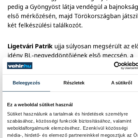
pedig a Gyöngyöst látja vendégül a bajnoksá
első mérkőzésén, majd Törökországban játszi
két felkészülési találkozót.
Ligetvári Patrik
ujja súlyosan megsérült az el
idény BL-negyeddöntőjének első meccsén, a
visszavágót ki is kellett hagynia, a bajnoki
döntőben azonban már visszatért. Mint
elmondta, szinte teljesen a múlté már a sérülé
Beleegyezés
Részletek
A sütikről
teljes mértékben tudja használni az ujját, és
normálisan tud edzeni.
Ez a weboldal sütiket használ
Sütiket használunk a tartalmak és hirdetések személyre
szabásához, közösségi funkciók biztosításához, valamint
Megjegyezte, a felkészülés elején egy kicsit
weboldalforgalmunk elemzéséhez. Ezenkívül közösségi
furcsa volt számára, hogy egyedüli magyar
média-, hirdető- és elemező partnereinkkel megosztjuk az Ö