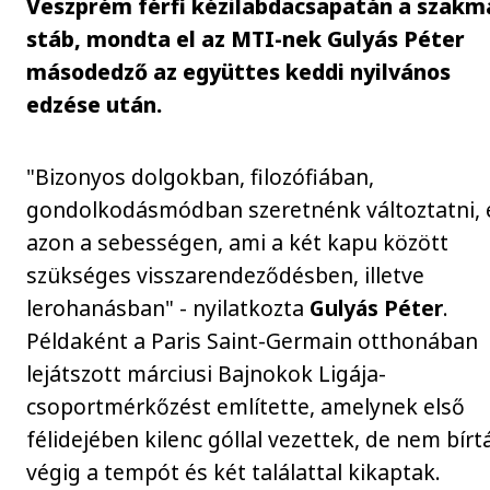
Veszprém férfi kézilabdacsapatán a szakm
stáb, mondta el az MTI-nek Gulyás Péter
másodedző az együttes keddi nyilvános
edzése után.
"Bizonyos dolgokban, filozófiában,
gondolkodásmódban szeretnénk változtatni, 
azon a sebességen, ami a két kapu között
szükséges visszarendeződésben, illetve
lerohanásban" - nyilatkozta
Gulyás Péter
.
Példaként a Paris Saint-Germain otthonában
lejátszott márciusi Bajnokok Ligája-
csoportmérkőzést említette, amelynek első
félidejében kilenc góllal vezettek, de nem bírt
végig a tempót és két találattal kikaptak.