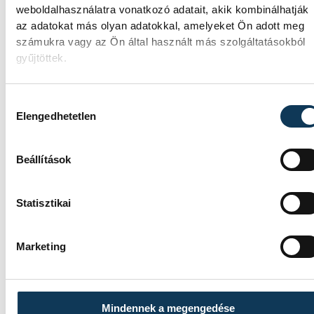
maradt a mezőnyjátékosok között, de korább
weboldalhasználatra vonatkozó adatait, akik kombinálhatják
is volt már erre példa, amikor a honfitársai kö
az adatokat más olyan adatokkal, amelyeket Ön adott meg
számukra vagy az Ön által használt más szolgáltatásokból
valaki megsérült.
gyűjtöttek.
Hozzájárulás kiválasztása
Elengedhetetlen
Beállítások
Statisztikai
Marketing
Mindennek a megengedése