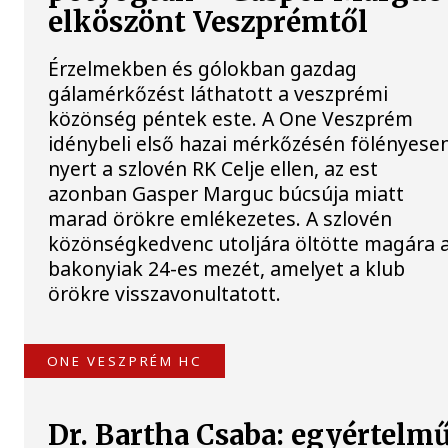
elköszönt Veszprémtől
Érzelmekben és gólokban gazdag
gálamérkőzést láthatott a veszprémi
közönség péntek este. A One Veszprém
idénybeli első hazai mérkőzésén fölényese
nyert a szlovén RK Celje ellen, az est
azonban Gasper Marguc búcsúja miatt
marad örökre emlékezetes. A szlovén
közönségkedvenc utoljára öltötte magára 
bakonyiak 24-es mezét, amelyet a klub
örökre visszavonultatott.
ONE VESZPRÉM HC
Dr. Bartha Csaba: egyértelm