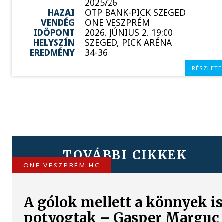
2025/26
HAZAI
OTP BANK-PICK SZEGED
VENDÉG
ONE VESZPRÉM
IDŐPONT
2026. JÚNIUS 2. 19:00
HELYSZÍN
SZEGED, PICK ARÉNA
EREDMÉNY
34-36
RÉSZLETE
TOVÁBBI CIKKEK
ONE VESZPRÉM HC
A gólok mellett a könnyek i
potyogtak – Gasper Marguc