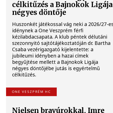
célkitűzés a Bajnokok Ligája
négyes döntője
Huszonkét játékossal vág neki a 2026/27-e
idénynek a One Veszprém férfi
kézilabdacsapata. A klub péntek délutáni
szezonnyitó sajtótájékoztatóján dr. Bartha
Csaba vezérigazgató kijelentette: a
jubileumi idényben a hazai címek
begyűjtése mellett a Bajnokok Ligája
négyes döntőjébe jutás is egyértelmű
célkitűzés.
ONE VESZPRÉM HC
Nielsen bravúrokkal, Imre