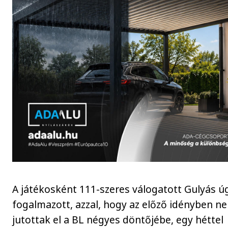
A játékosként 111-szeres válogatott Gulyás ú
fogalmazott, azzal, hogy az előző idényben n
jutottak el a BL négyes döntőjébe, egy héttel