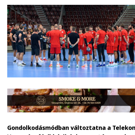
Gondolkodásmódban változtatna a Teleko