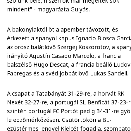
szólunk bele, hiszen ők már megéltek sok
mindent" - magyarázta Gulyás.
A bakonyiaktól öt alapember távozott, és
érkezett a spanyol kapus Ignacio Biosca Garcí
az orosz balátlövő Szergej Koszorotov, a span
irányító Agustín Casado Marcelo, a francia
balszélső Hugo Descat, a francia beálló Ludov
Fabregas és a svéd jobbátlövő Lukas Sandell.
A csapat a Tatabányát 31-29-re, a horvát RK
Nexét 32-27-re, a portugál SL Benficát 37-23-r
szintén portugál FC Portót pedig 34-31-re győ
le edzőmérkőzésen. Csütörtökön a BL-
ezüstérmes lengyel Kielcét fogadja, szombat