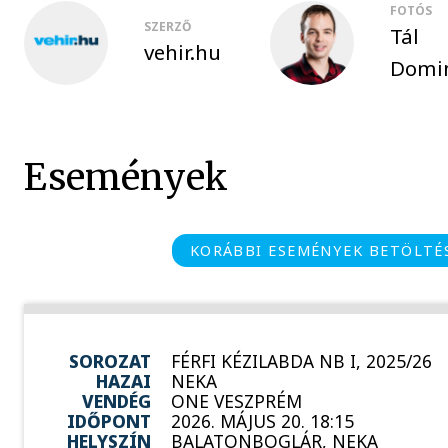
FOTÓS
SZERZŐ
Tál
vehir.hu
Domi
Események
KORÁBBI ESEMÉNYEK BETÖLTÉ
SOROZAT
FÉRFI KÉZILABDA NB I, 2025/26
HAZAI
NEKA
VENDÉG
ONE VESZPRÉM
IDŐPONT
2026. MÁJUS 20. 18:15
HELYSZÍN
BALATONBOGLÁR, NEKA