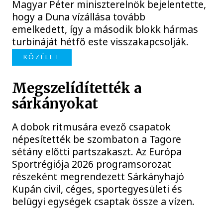
Magyar Péter miniszterelnök bejelentette,
hogy a Duna vízállása tovább
emelkedett, így a második blokk hármas
turbináját hétfő este visszakapcsolják.
KÖZÉLET
Megszelídítették a
sárkányokat
A dobok ritmusára evező csapatok
népesítették be szombaton a Tagore
sétány előtti partszakaszt. Az Európa
Sportrégiója 2026 programsorozat
részeként megrendezett Sárkányhajó
Kupán civil, céges, sportegyesületi és
belügyi egységek csaptak össze a vízen.