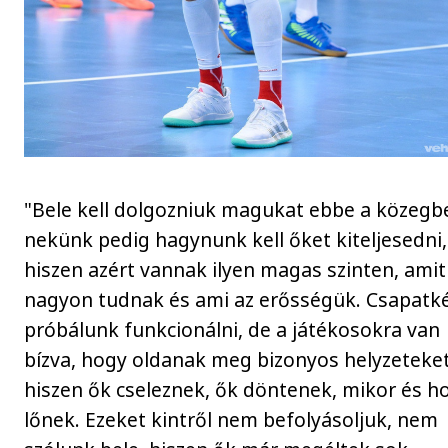
"Bele kell dolgozniuk magukat ebbe a közegb
nekünk pedig hagynunk kell őket kiteljesedni,
hiszen azért vannak ilyen magas szinten, amit
nagyon tudnak és ami az erősségük. Csapatk
próbálunk funkcionálni, de a játékosokra van
bízva, hogy oldanak meg bizonyos helyzeteket
hiszen ők cseleznek, ők döntenek, mikor és h
lőnek. Ezeket kintről nem befolyásoljuk, nem