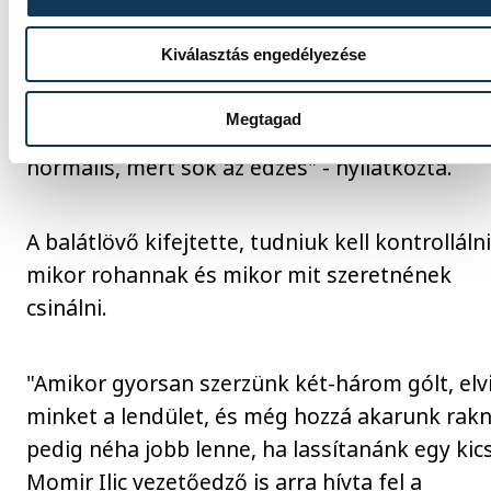
"Szerintem nagyon jól állunk, a Benfica ellen a
Kiválasztás engedélyezése
játékot tudtuk nyújtani, amit szerettünk volna
Porto ellen is voltak jó periódusaink, de volt 
Megtagad
hiba is, bár ez a felkészülési időszakban telje
normális, mert sok az edzés" - nyilatkozta.
A balátlövő kifejtette, tudniuk kell kontrollálni
mikor rohannak és mikor mit szeretnének
csinálni.
"Amikor gyorsan szerzünk két-három gólt, elv
minket a lendület, és még hozzá akarunk rakn
pedig néha jobb lenne, ha lassítanánk egy kics
Momir Ilic vezetőedző is arra hívta fel a