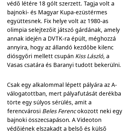
védő létére 18 gólt szerzett. Tagja volt a
bajnoki- és Magyar Kupa-ezüstérmes
együttesnek. Fix helye volt az 1980-as
olimpia selejtezőit játszó gárdának, amely
annak idején a DVTK-ra épült, méghozzá
annyira, hogy az állandó kezdőbe kilenc
diósgyőri mellett csupán
Kiss László
, a
Vasas csatára és Baranyi tudott bekerülni.
Csak egy alkalommal lépett pályára az A-
válogatottban, mert pályafutását derékba
törte egy súlyos sérülés, amit a
ferencvárosi
Beles Ferenc
okozott neki egy
bajnoki összecsapáson. A Videoton
védőjének elszakadt a belső és külső