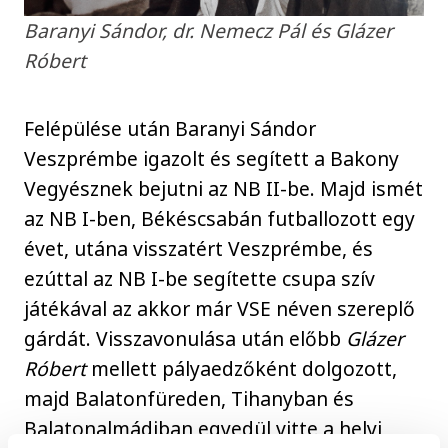
Baranyi Sándor, dr. Nemecz Pál és Glázer
Róbert
Felépülése után Baranyi Sándor
Veszprémbe igazolt és segített a Bakony
Vegyésznek bejutni az NB II-be. Majd ismét
az NB I-ben, Békéscsabán futballozott egy
évet, utána visszatért Veszprémbe, és
ezúttal az NB I-be segítette csupa szív
játékával az akkor már VSE néven szereplő
gárdát. Visszavonulása után előbb
Glázer
Róbert
mellett pályaedzőként dolgozott,
majd Balatonfüreden, Tihanyban és
Balatonalmádiban egyedül vitte a helyi