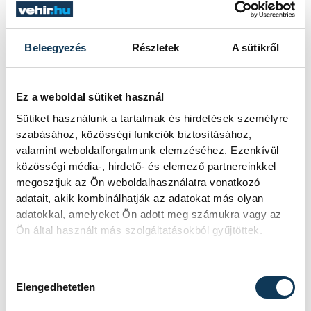
csapat melletti szakmai munkát. Edzőként
a legjobb eredményt a félszigetiekkel érte
el: három év alatt a megyei
Beleegyezés
Részletek
A sütikről
másodosztályból indulva felvitte a Tihanyi
Petőfi SE-t az NB III hatodik helyére.
Ez a weboldal sütiket használ
Sütiket használunk a tartalmak és hirdetések személyre
szabásához, közösségi funkciók biztosításához,
valamint weboldalforgalmunk elemzéséhez. Ezenkívül
sport
labdarúgás
sporttörténet
közösségi média-, hirdető- és elemező partnereinkkel
megosztjuk az Ön weboldalhasználatra vonatkozó
Baranyi Sándor
adatait, akik kombinálhatják az adatokat más olyan
adatokkal, amelyeket Ön adott meg számukra vagy az
Ön által használt más szolgáltatásokból gyűjtöttek.
SZERZŐ
Hozzájárulás kiválasztása
Darcsi
Elengedhetetlen