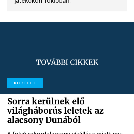
játékokon Tokióban.
TOVÁBBI CIKKEK
KÖZÉLET
Sorra kerülnek elő
világháborús leletek az
alacsony Dunából
A folyó rekordalacsony vízállása miatt egy