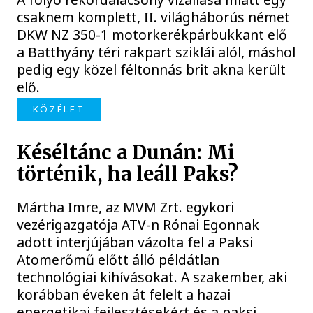
csaknem komplett, II. világháborús német
DKW NZ 350-1 motorkerékpárbukkant elő
a Batthyány téri rakpart sziklái alól, máshol
pedig egy közel féltonnás brit akna került
elő.
KÖZÉLET
Késéltánc a Dunán: Mi
történik, ha leáll Paks?
Mártha Imre, az MVM Zrt. egykori
vezérigazgatója ATV-n Rónai Egonnak
adott interjújában vázolta fel a Paksi
Atomerőmű előtt álló példátlan
technológiai kihívásokat. A szakember, aki
korábban éveken át felelt a hazai
energetikai fejlesztésekért és a paksi