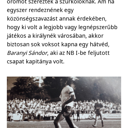
örömöt szereztek a szurkolóknak. Ám ha
egyszer rendeznének egy
közönségszavazást annak érdekében,
hogy ki volt a legjobb vagy legnépszerűbb
játékos a királynék városában, akkor
biztosan sok voksot kapna egy hátvéd,
Baranyi Sándor
, aki az NB I-be feljutott
csapat kapitánya volt.