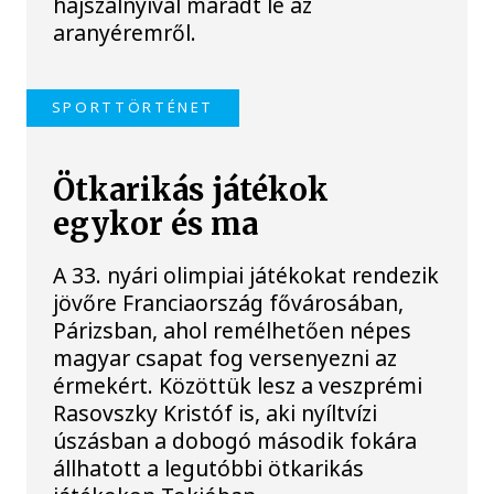
hajszálnyival maradt le az
aranyéremről.
SPORTTÖRTÉNET
Ötkarikás játékok
egykor és ma
A 33. nyári olimpiai játékokat rendezik
jövőre Franciaország fővárosában,
Párizsban, ahol remélhetően népes
magyar csapat fog versenyezni az
érmekért. Közöttük lesz a veszprémi
Rasovszky Kristóf is, aki nyíltvízi
úszásban a dobogó második fokára
állhatott a legutóbbi ötkarikás