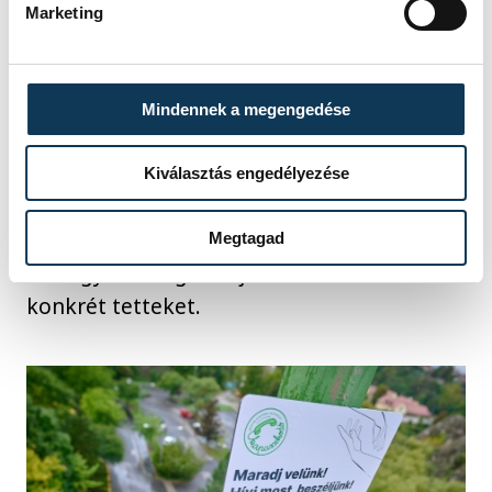
nem fogja újra megtenni ezt. Az
Marketing
öngyilkosságban meghaltak közel
egyharmadának már volt korábban
kísérlete.
Mindennek a megengedése
Balczár Lajos azt is kiemelte, hogy
Kiválasztás engedélyezése
megfelelő gyógyszeres kezeléssel és
terápiával akár 80%-ban lehet csökkenteni
Megtagad
az öngyilkosságra hajlamos embereknél a
konkrét tetteket.