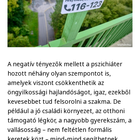
A negatív tényezők mellett a pszichiáter
hozott néhány olyan szempontot is,
amelyek viszont csökkenthetik az
öngyilkossági hajlandóságot, igaz, ezekből
kevesebbet tud felsorolni a szakma. De
például a jó családi környezet, az otthoni
támogató légkör, a nagyobb gyerekszám, a
vallásosság – nem feltétlen formális
keretek közt – mind-mind segíthetnek