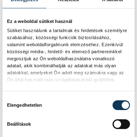
közélet
gazdaság
üzemanyag
Ez a weboldal sütiket használ
Sütiket használunk a tartalmak és hirdetések személyre
dízel
szabásához, közösségi funkciók biztosításához,
valamint weboldalforgalmunk elemzéséhez. Ezenkívül
közösségi média-, hirdető- és elemező partnereinkkel
megosztjuk az Ön weboldalhasználatra vonatkozó
adatait, akik kombinálhatják az adatokat más olyan
adatokkal, amelyeket Ön adott meg számukra vagy az
SZERZŐ
Ön által használt más szolgáltatásokból gyűjtöttek.
vehir.hu
Hozzájárulás kiválasztása
Elengedhetetlen
Beállítások