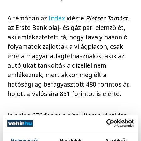
A témában az
Index
idézte
Pletser Tamást
,
az Erste Bank olaj- és gázipari elemzőjét,
aki emlékeztetett rá, hogy tavaly hasonló
folyamatok zajlottak a világpiacon, csak
erre a magyar átlagfelhasználók, akik az
autójukat tankolták a dízellel nem
emlékeznek, mert akkor még élt a
hatóságilag befagyasztott 480 forintos ár,
holott a valós ára 851 forintot is elérte.
Jelenleg 676 forint a dízel literenkénti ára,
ezt szerdán a MOL bruttó 10 forinttal fogja
emelni.
Beleegyezés
Részletek
A sütikről