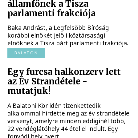
államfőnek a Tisza
parlamenti frakciója
Baka Andrást, a Legfelsőbb Bíróság
korábbi elnökét jelöli köztársasági
elnöknek a Tisza párt parlamenti frakciója.
BALATON
Egy furcsa halkonzerv lett
az Év Strandétele -
mutatjuk!
A Balatoni Kör idén tizenkettedik
alkalommal hirdette meg az év strandétele
versenyt, amelyre minden eddiginél több,
22 vendéglátóhely 44 étellel indult. Egy
fonyódi hely nyert...