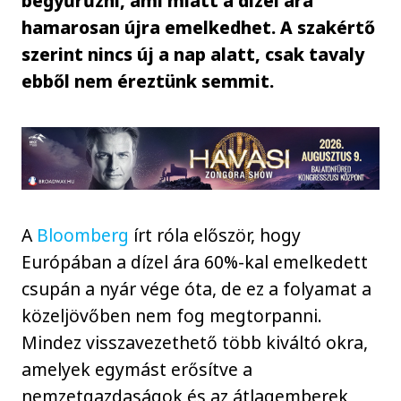
begyűrűzni, ami miatt a dízel ára
hamarosan újra emelkedhet. A szakértő
szerint nincs új a nap alatt, csak tavaly
ebből nem éreztünk semmit.
A
Bloomberg
írt róla először, hogy
Európában a dízel ára 60%-kal emelkedett
csupán a nyár vége óta, de ez a folyamat a
közeljövőben nem fog megtorpanni.
Mindez visszavezethető több kiváltó okra,
amelyek egymást erősítve a
nemzetgazdaságok és az átlagemberek