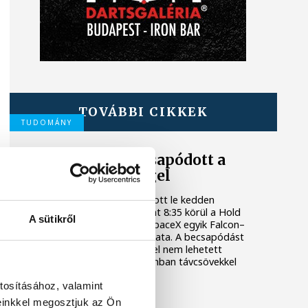
TOVÁBBI CIKKEK
TUDOMÁNY
Valami óriási csapódott a
Holdba ma reggel
Rendhagyó esemény zajlott le kedden
reggel. Magyar idő szerint 8:35 körül a Hold
A sütikről
felszínébe csapódott a SpaceX egyik Falcon–
9 rakétájának felső fokozata. A becsapódást
a Földről szabad szemmel nem lehetett
látni, a szakemberek azonban távcsövekkel
figyelték az eseményt.
tosításához, valamint
einkkel megosztjuk az Ön