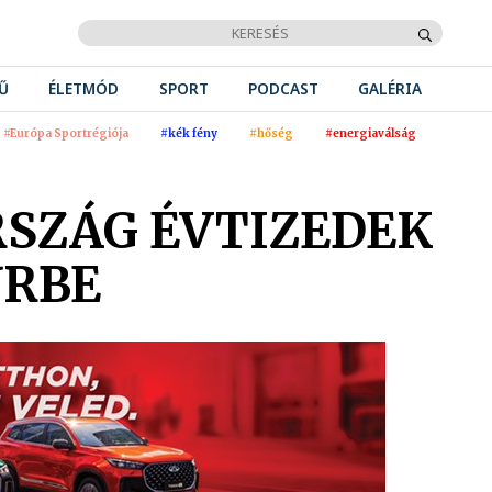
Ű
ÉLETMÓD
SPORT
PODCAST
GALÉRIA
#Európa Sportrégiója
#kék fény
#hőség
#energiaválság
RSZÁG ÉVTIZEDEK
ŰRBE