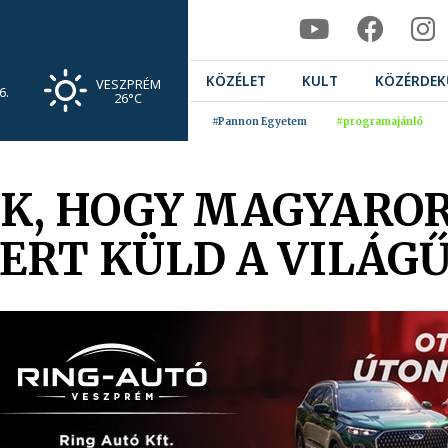
KÖZÉLET
KULT
KÖZÉRDEK
VESZPRÉM
6.
26°C
#Pannon Egyetem
#programajánló
IK, HOGY MAGYARO
ERT KÜLD A VILÁG