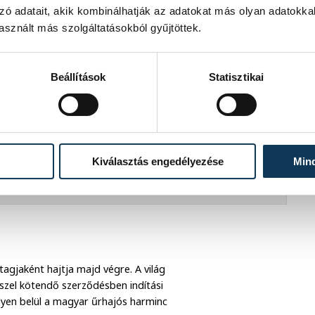
 2025 elején.
zó adatait, akik kombinálhatják az adatokat más olyan adatokka
sznált más szolgáltatásokból gyűjtöttek.
tratégia keretében kutatót küld fel a
sztül különböző eszközök használatát
 idő alatt elvégzendő feladatok
Beállítások
Statisztikai
temek is részt fognak venni.
a kifejezetten magas hozzáadott
n szó akár az egészségtudományról
Kiválasztás engedélyezése
Min
ó fejlesztésekről"
agjaként hajtja majd végre. A világ
szel kötendő szerződésben indítási
lyen belül a magyar űrhajós harminc