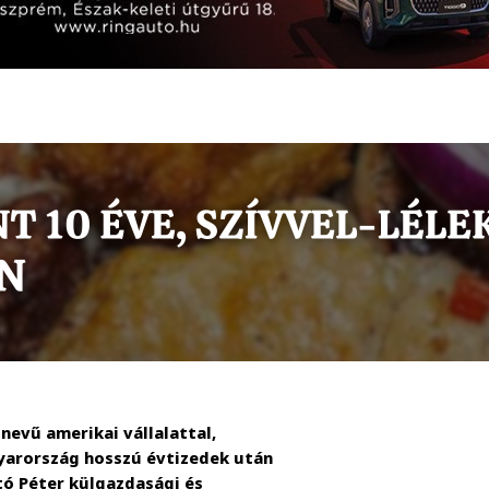
nevű amerikai vállalattal,
yarország hosszú évtizedek után
rtó Péter külgazdasági és