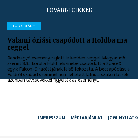
TOVÁBBI CIKKEK
TUDOMÁNY
Valami óriási csapódott a Holdba ma
reggel
Rendhagyó esemény zajlott le kedden reggel. Magyar idő
szerint 8:35 körül a Hold felszínébe csapódott a SpaceX
egyik Falcon–9 rakétájának felső fokozata. A becsapódást a
Földről szabad szemmel nem lehetett látni, a szakemberek
azonban távcsövekkel figyelték az eseményt.
IMPRESSZUM
MÉDIAAJÁNLAT
JOGI NYILAT