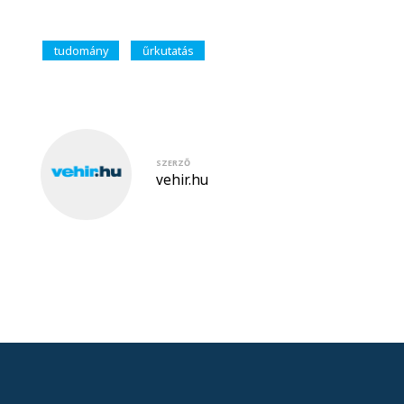
tudomány
űrkutatás
SZERZŐ
vehir.hu