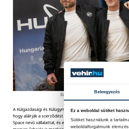
Beleegyezés
Schlégl Ádám, Cserényi Gyula, Kapu
A Külgazdasági és Külügyminisztérium közleménye szerint a
Ez a weboldal sütiket haszn
hogy aláírják a szerződést az amerikai űrkutatási hivatall
Sütiket használunk a tartal
Space nevű vállalattal, és ennek nyomán immáron biztossá v
weboldalforgalmunk elemzésé