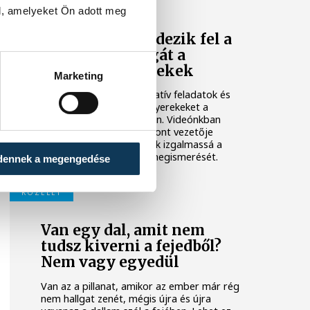
KÖZÉLET
l, amelyeket Ön adott meg
Játék közben fedezik fel a
tudomány világát a
veszprémi gyerekek
Marketing
Látványos kísérletek, kreatív feladatok és
sok-sok élmény várja a gyerekeket a
veszprémi Tinker Labsben. Videónkban
Balassa Marietta, a központ vezetője
mutatja be, hogyan teszik izgalmassá a
természettudományok megismerését.
dennek a megengedése
KÖZÉLET
Van egy dal, amit nem
tudsz kiverni a fejedből?
Nem vagy egyedül
Van az a pillanat, amikor az ember már rég
nem hallgat zenét, mégis újra és újra