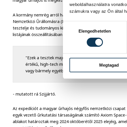
magyar űrhajós is megkezdheti a misszióját 2024 végén vagy
weboldalhasználatra vonatko
számukra vagy az Ön által ha
A kormány nemrég arról határozott, hogy a magyar űripari s
Nemzetközi Űrállomásra (ISS), hogy ott harminc napon kere
Hozzájárulás kiválasztása
tesztelje és tudományos kísérleteket hajtson végre. Az ezen
Elengedhetetlen
listájának összeállításában a hazai űripari szereplők és egye
"Ezek a tesztek majd nagymértékben segíteni fogják 
értékű, high-tech magyar iparágak fejlődését, legye
Megtagad
vagy bármely egyéb, a modern iparágakhoz kapcsolód
- mutatott rá Szijjártó.
Az expedíciót a magyar űrhajós négyfős nemzetközi csapat t
egyik vezető űrkutatási társaságának számító Axiom Space-
ablakot határoztak meg 2024 októberétől 2025 elejéig, ame