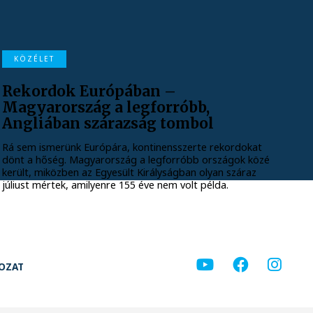
KÖZÉLET
Rekordok Európában –
Magyarország a legforróbb,
Angliában szárazság tombol
Rá sem ismerünk Európára, kontinensszerte rekordokat
dönt a hőség. Magyarország a legforróbb országok közé
került, miközben az Egyesült Királyságban olyan száraz
júliust mértek, amilyenre 155 éve nem volt példa.
KOZAT