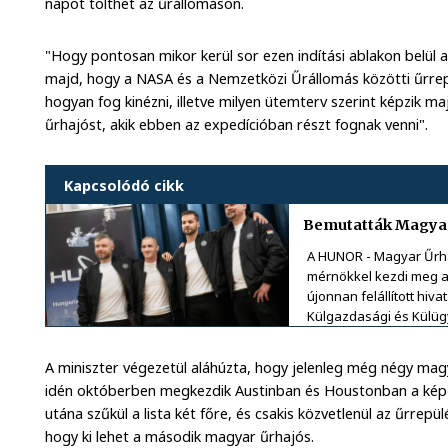
napot tölthet az űrállomáson.
"Hogy pontosan mikor kerül sor ezen indítási ablakon belül 
majd, hogy a NASA és a Nemzetközi Űrállomás közötti űrr
hogyan fog kinézni, illetve milyen ütemterv szerint képzik 
űrhajóst, akik ebben az expedícióban részt fognak venni".
Kapcsolódó cikk
Bemutatták Magyar
A HUNOR - Magyar Űrh
mérnökkel kezdi meg 
újonnan felállított hiv
Külgazdasági és Külüg
A miniszter végezetül aláhúzta, hogy jelenleg még négy mag
idén októberben megkezdik Austinban és Houstonban a képzés
utána szűkül a lista két főre, és csakis közvetlenül az űrrepül
hogy ki lehet a második magyar űrhajós.