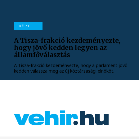
KÖZÉLET
A Tisza-frakció kezdeményezte,
hogy jövő kedden legyen az
államfőválasztás
A Tisza-frakció kezdeményezte, hogy a parlament jövő
kedden válassza meg az új köztársasági elnököt.