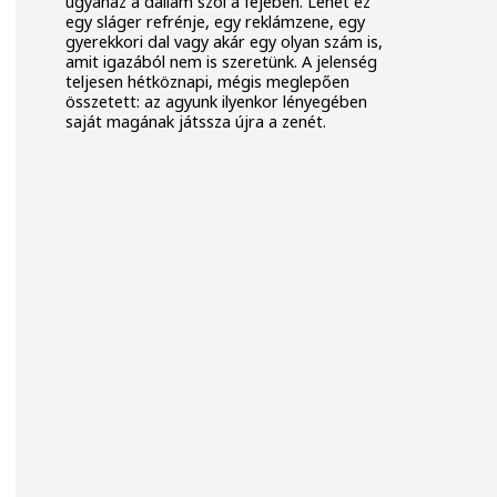
ugyanaz a dallam szól a fejében. Lehet ez
egy sláger refrénje, egy reklámzene, egy
gyerekkori dal vagy akár egy olyan szám is,
amit igazából nem is szeretünk. A jelenség
teljesen hétköznapi, mégis meglepően
összetett: az agyunk ilyenkor lényegében
saját magának játssza újra a zenét.