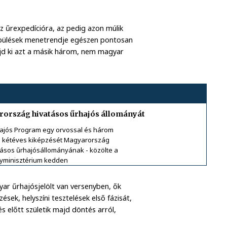
az űrexpedícióra, az pedig azon múlik
epülések menetrendje egészen pontosan
majd ki azt a másik három, nem magyar
ország hivatásos űrhajós állományát
ajós Program egy orvossal és három
a kétéves kiképzését Magyarország
atásos űrhajósállományának - közölte a
yminisztérium kedden
yar űrhajósjelölt van versenyben, ők
ek, helyszíni tesztelések első fázisát,
és előtt születik majd döntés arról,