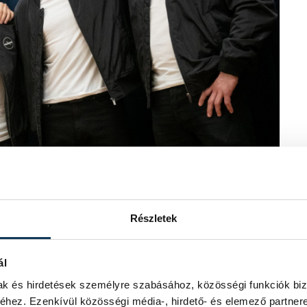
Részletek
 Tibor és Szakály András (fotó: MTI)
 tárcavezető megérkezett Texasba,
ál
al (NASA) szorosan együttműködő, Axiom
mak és hirdetések személyre szabásához, közösségi funkciók biz
álik, hogy évtizedek után a második
hez. Ezenkívül közösségi média-, hirdető- és elemező partner