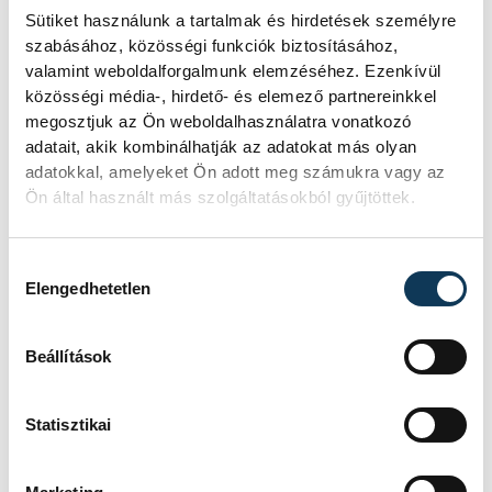
lehet pihenni" - mondta.
Sütiket használunk a tartalmak és hirdetések személyre
szabásához, közösségi funkciók biztosításához,
valamint weboldalforgalmunk elemzéséhez. Ezenkívül
A Créteil három vereséggel kezdte a
közösségi média-, hirdető- és elemező partnereinkkel
francia bajnokságot, legközelebb pedig -
megosztjuk az Ön weboldalhasználatra vonatkozó
adatait, akik kombinálhatják az adatokat más olyan
pénteken - az USAM Nimes Gard ellen
adatokkal, amelyeket Ön adott meg számukra vagy az
játszik, de ezen a találkozón Stranigg még
Ön által használt más szolgáltatásokból gyűjtöttek.
nem léphet pályára.
Hozzájárulás kiválasztása
Elengedhetetlen
sport
kézilabda
ország-világ
Beállítások
Stranigg János
Statisztikai