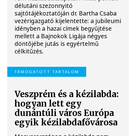
délutáni szezonnyitó
sajtótájékoztatóján dr. Bartha Csaba
vezérigazgató kijelentette: a jubileumi
idényben a hazai címek begyűjtése
mellett a Bajnokok Ligája négyes
döntőjébe jutás is egyértelmű
célkitűzés.
TÁMOGATOTT TARTALOM
Veszprém és a kézilabda:
hogyan lett egy
dunántúli város Európa
egyik kézilabdafővárosa