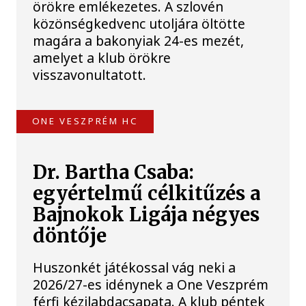
örökre emlékezetes. A szlovén
közönségkedvenc utoljára öltötte
magára a bakonyiak 24-es mezét,
amelyet a klub örökre
visszavonultatott.
ONE VESZPRÉM HC
Dr. Bartha Csaba:
egyértelmű célkitűzés a
Bajnokok Ligája négyes
döntője
Huszonkét játékossal vág neki a
2026/27-es idénynek a One Veszprém
férfi kézilabdacsapata. A klub péntek