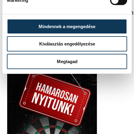
Marketing
FOTÓS
SZERZŐ
Baumann
vehir.hu
Béla
Mindennek a megengedése
Kiválasztás engedélyezése
Megtagad