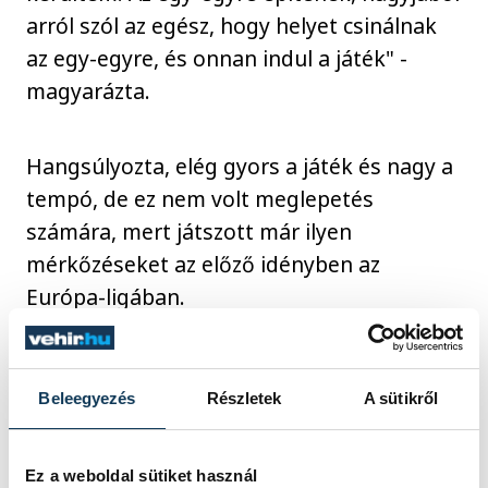
arról szól az egész, hogy helyet csinálnak
az egy-egyre, és onnan indul a játék" -
magyarázta.
Hangsúlyozta, elég gyors a játék és nagy a
tempó, de ez nem volt meglepetés
számára, mert játszott már ilyen
mérkőzéseket az előző idényben az
Európa-ligában.
"Egy pillanatra nincs megállás, egyből
Beleegyezés
Részletek
A sütikről
visszük fel a labdát, ahogyan az ellenfél is.
Amikor egy védő nem figyel, azt egyből
kihasználják, tehát védekezésben sem
Ez a weboldal sütiket használ