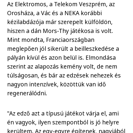
Az Elektromos, a Telekom Veszprém, az
Orosháza, a Vác és a NEKA korábbi
kézilabdázója már szerepelt külföldön,
hiszen a dán Mors-Thy játékosa is volt.
Mint mondta, Franciaországban
meglepően jól sikerült a beilleszkedése a
pályán kívül és azon belül is. Elmondása
szerint az alapozás kemény volt, de nem
túlságosan, és bár az edzések nehezek és
nagyon intenzívek, közöttük van idő
regenerálódni.
"Az edző azt a típusú játékot várja el, ami
én vagyok, ilyen szempontból is jó helyre
kerültem. Az egy-egyre építenek, nagyjából