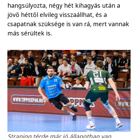
hangsúlyozta, négy hét kihagyás után a
jövő héttől elvileg visszaállhat, és a
csapatnak szüksége is van rá, mert vannak
más sérültek is.
Stranigg térde már jó állapotban van