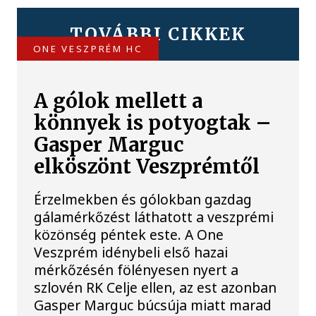
TOVÁBBI CIKKEK
ONE VESZPRÉM HC
A gólok mellett a
könnyek is potyogtak –
Gasper Marguc
elköszönt Veszprémtől
Érzelmekben és gólokban gazdag
gálamérkőzést láthatott a veszprémi
közönség péntek este. A One
Veszprém idénybeli első hazai
mérkőzésén fölényesen nyert a
szlovén RK Celje ellen, az est azonban
Gasper Marguc búcsúja miatt marad