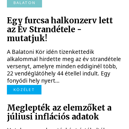
BALATON
Egy furcsa halkonzerv lett
az Év Strandétele -
mutatjuk!
A Balatoni Kör idén tizenkettedik
alkalommal hirdette meg az év strandétele
versenyt, amelyre minden eddiginél több,
22 vendéglátóhely 44 étellel indult. Egy
fonyódi hely nyert...
KÖZÉLET
Meglepték az elemzőket a
júliusi inflációs adatok