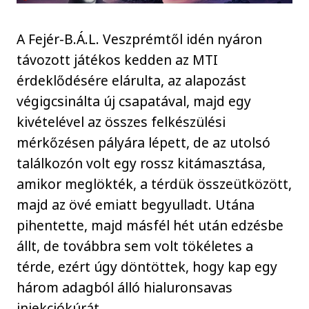
A Fejér-B.Á.L. Veszprémtől idén nyáron
távozott játékos kedden az MTI
érdeklődésére elárulta, az alapozást
végigcsinálta új csapatával, majd egy
kivételével az összes felkészülési
mérkőzésen pályára lépett, de az utolsó
találkozón volt egy rossz kitámasztása,
amikor meglökték, a térdük összeütközött,
majd az övé emiatt begyulladt. Utána
pihentette, majd másfél hét után edzésbe
állt, de továbbra sem volt tökéletes a
térde, ezért úgy döntöttek, hogy kap egy
három adagból álló hialuronsavas
injekciókúrát.