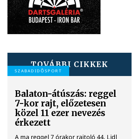
TOVÁBBI CIKKEK
SZABADIDŐSPORT
Balaton-átúszás: reggel
7-kor rajt, előzetesen
közel 11 ezer nevezés
érkezett
A ma reggel 7 órakor rajtoló 44. Lidl