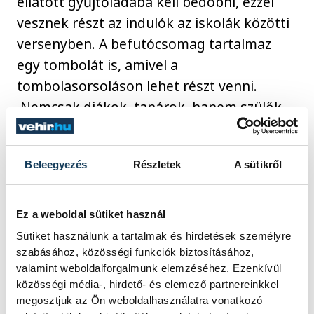
ellátott gyűjtőládába kell bedobni, ezzel
vesznek részt az indulók az iskolák közötti
versenyben. A befutócsomag tartalmaz
egy tombolát is, amivel a
tombolasorsoláson lehet részt venni.
Nemcsak diákok, tanárok, hanem szülők,
barátok, pártoló tagok is gyarapíthatják az
iskola szelvényeit.
Beleegyezés
Részletek
A sütikről
Az előnevezés során közel 3.000 főt
Ez a weboldal sütiket használ
neveztek a helyi és környékbeli iskolák,
melyhez hozzá fognak adódni a helyszíni
Sütiket használunk a tartalmak és hirdetések személyre
szabásához, közösségi funkciók biztosításához,
nevezések is.
valamint weboldalforgalmunk elemzéséhez. Ezenkívül
közösségi média-, hirdető- és elemező partnereinkkel
megosztjuk az Ön weboldalhasználatra vonatkozó