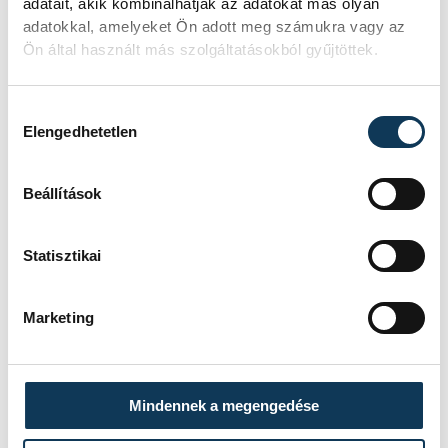
adatait, akik kombinálhatják az adatokat más olyan
sport
VEDAC
szabadidősport
adatokkal, amelyeket Ön adott meg számukra vagy az
Ön által használt más szolgáltatásokból gyűjtöttek.
futás
diáksport
Hozzájárulás kiválasztása
Elengedhetetlen
Beállítások
SZERZŐ
vehir.hu
Statisztikai
Marketing
Mindennek a megengedése