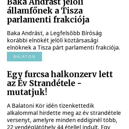
Baka Andrást jelöli
államfőnek a Tisza
parlamenti frakciója
Baka Andrást, a Legfelsőbb Bíróság
korábbi elnökét jelöli köztársasági
elnöknek a Tisza párt parlamenti frakciója.
BALATON
Egy furcsa halkonzerv lett
az Év Strandétele -
mutatjuk!
A Balatoni Kör idén tizenkettedik
alkalommal hirdette meg az év strandétele
versenyt, amelyre minden eddiginél több,
22 vendéglátóhely 44 étellel indult. Egy