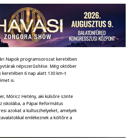
tári Napok programsorozat keretében
nyvtárak népszerűsítése. Még október
ek keretében 6 nap alatt 130 km-t
émet is.
r, Móricz Hetény, aki külsőre szinte
az iskolába, a Pápai Református
resi azokat a kultuszhelyeket, amelyek
zavalatokkal emlékeznek a költőre a