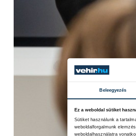
Beleegyezés
Ez a weboldal sütiket haszn
Sütiket használunk a tartal
weboldalforgalmunk elemzésé
weboldalhasználatra vonatko