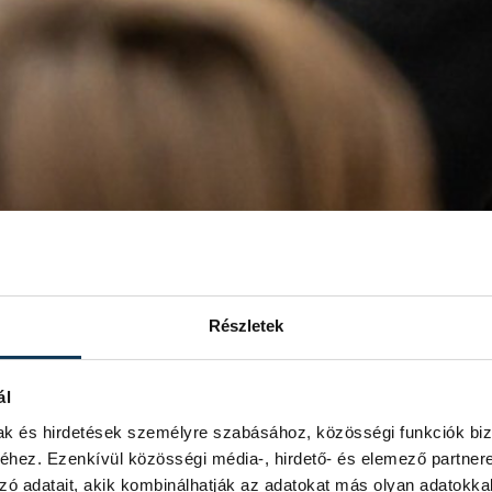
Részletek
ál
mak és hirdetések személyre szabásához, közösségi funkciók biz
hez. Ezenkívül közösségi média-, hirdető- és elemező partner
zó adatait, akik kombinálhatják az adatokat más olyan adatokka