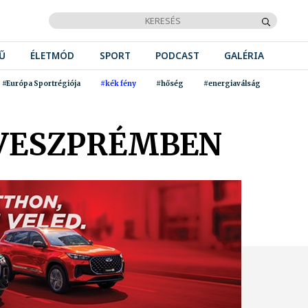
Ű
ÉLETMÓD
SPORT
PODCAST
GALÉRIA
#Európa Sportrégiója
#kék fény
#hőség
#energiaválság
 VESZPRÉMBEN