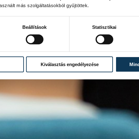
sznált más szolgáltatásokból gyűjtöttek.
Beállítások
Statisztikai
Kiválasztás engedélyezése
Min