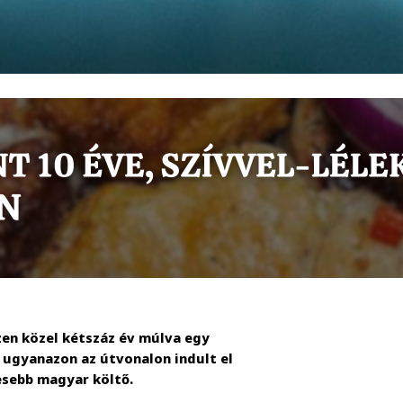
zen közel kétszáz év múlva egy
 ugyanazon az útvonalon indult el
esebb magyar költő.