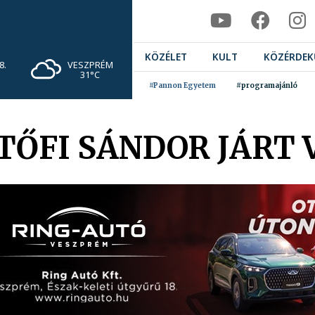
KÖZÉLET
KULT
KÖZÉRDEK
VESZPRÉM
8.
31°C
#Pannon Egyetem
#programajánló
TŐFI SÁNDOR JÁRT