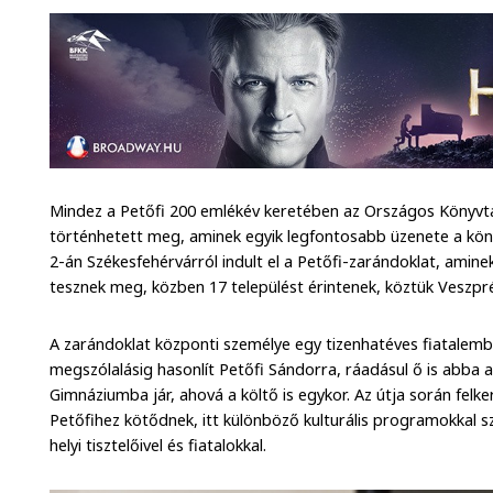
Mindez a Petőfi 200 emlékév keretében az Országos Könyv
történhetett meg, aminek egyik legfontosabb üzenete a kö
2-án Székesfehérvárról indult el a Petőfi-zarándoklat, amin
tesznek meg, közben 17 települést érintenek, köztük Veszpr
A zarándoklat központi személye egy tizenhatéves fiatalembe
megszólalásig hasonlít Petőfi Sándorra, ráadásul ő is abba 
Gimnáziumba jár, ahová a költő is egykor. Az útja során felke
Petőfihez kötődnek, itt különböző kulturális programokkal s
helyi tisztelőivel és fiatalokkal.