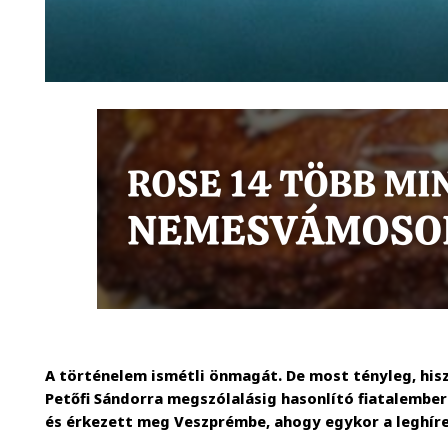
A történelem ismétli önmagát. De most tényleg, his
Petőfi Sándorra megszólalásig hasonlító fiatalember
és érkezett meg Veszprémbe, ahogy egykor a leghír