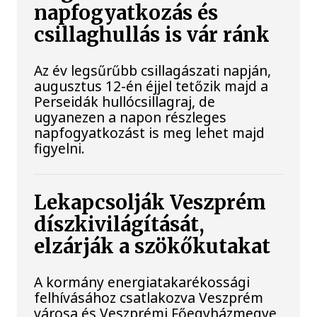
napfogyatkozás és
csillaghullás is vár ránk
Az év legsűrűbb csillagászati napján,
augusztus 12-én éjjel tetőzik majd a
Perseidák hullócsillagraj, de
ugyanezen a napon részleges
napfogyatkozást is meg lehet majd
figyelni.
Lekapcsolják Veszprém
díszkivilágítását,
elzárják a szökőkutakat
A kormány energiatakarékossági
felhívásához csatlakozva Veszprém
városa és Veszprémi Főegyházmegye