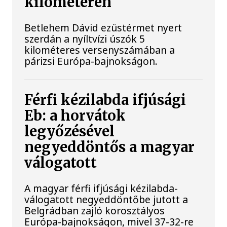
kilométeren
Betlehem Dávid ezüstérmet nyert
szerdán a nyíltvízi úszók 5
kilométeres versenyszámában a
párizsi Európa-bajnokságon.
Férfi kézilabda ifjúsági
Eb: a horvátok
legyőzésével
negyeddöntős a magyar
válogatott
A magyar férfi ifjúsági kézilabda-
válogatott negyeddöntőbe jutott a
Belgrádban zajló korosztályos
Európa-bajnokságon, mivel 37-32-re