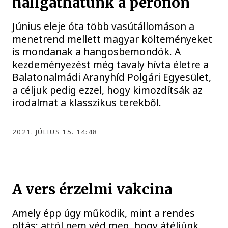
hallgathatunk a peronon
Június eleje óta több vasútállomáson a
menetrend mellett magyar költeményeket
is mondanak a hangosbemondók. A
kezdeményezést még tavaly hívta életre a
Balatonalmádi Aranyhíd Polgári Egyesület,
a céljuk pedig ezzel, hogy kimozdítsák az
irodalmat a klasszikus terekből.
2021. JÚLIUS 15. 14:48
A vers érzelmi vakcina
Amely épp úgy működik, mint a rendes
oltás: attól nem véd meg, hogy átéljünk