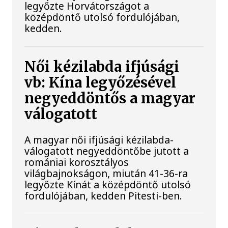
legyőzte Horvátországot a
középdöntő utolsó fordulójában,
kedden.
Női kézilabda ifjúsági
vb: Kína legyőzésével
negyeddöntős a magyar
válogatott
A magyar női ifjúsági kézilabda-
válogatott negyeddöntőbe jutott a
romániai korosztályos
világbajnokságon, miután 41-36-ra
legyőzte Kínát a középdöntő utolsó
fordulójában, kedden Pitesti-ben.