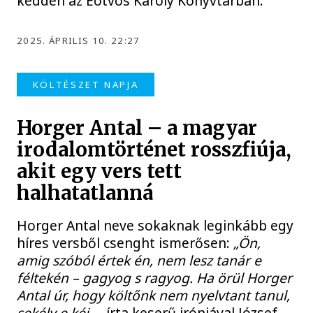
kedden az Eötvös Károly Könyvtárban.
2025. ÁPRILIS 10. 22:27
KÖLTÉSZET NAPJA
Horger Antal – a magyar
irodalomtörténet rosszfiúja,
akit egy vers tett
halhatatlanná
Horger Antal neve sokaknak leginkább egy
híres versből csenght ismerősen:
„Ön,
amig szóból értek én, nem lesz tanár e
féltekén – gagyog s ragyog. Ha örül Horger
Antal úr, hogy költőnk nem nyelvtant tanul,
sekély e kéj.
– írta keserű iróniával József