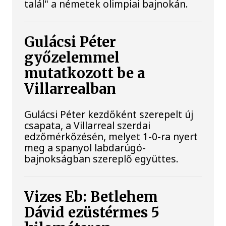
talál" a németek olimpiai bajnokán.
Gulácsi Péter
győzelemmel
mutatkozott be a
Villarrealban
Gulácsi Péter kezdőként szerepelt új
csapata, a Villarreal szerdai
edzőmérkőzésén, melyet 1-0-ra nyert
meg a spanyol labdarúgó-
bajnokságban szereplő együttes.
Vizes Eb: Betlehem
Dávid ezüstérmes 5