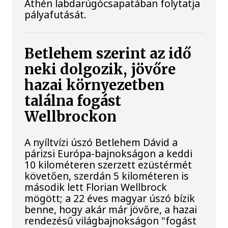
Athén labdarúgócsapatában folytatja
pályafutását.
Betlehem szerint az idő
neki dolgozik, jövőre
hazai környezetben
találna fogást
Wellbrockon
A nyíltvízi úszó Betlehem Dávid a
párizsi Európa-bajnokságon a keddi
10 kilométeren szerzett ezüstérmét
követően, szerdán 5 kilométeren is
második lett Florian Wellbrock
mögött; a 22 éves magyar úszó bízik
benne, hogy akár már jövőre, a hazai
rendezésű világbajnokságon "fogást