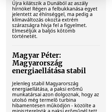
Újra kilátszik a Dunából az aszály
hírnöke! Régen a felbukkanása egyet
jelentett az éhínséggel, ma pedig a
klímaváltozás okozta extrém
szárazságra hívja fel a figyelmet.
Elmeséljük a baljós kőtömb
történetét.
Magyar Péter:
Magyarország
energiaellátása stabil
Jelenleg stabil Magyarország
energiaellátása, a paksi erőmű
munkatársai azon dolgoznak, hogy az
utolsó még termelő turbina
hibamentesen működjön - közölte a
miniszterelnök a paksi erőműnél tett