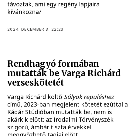
távoztak, ami egy regény lapjaira
kívánkozna?
2024. DECEMBER 3. 22:23
Rendhagyó formában
mutatták be Varga Richárd
verseskötetét
Varga Richárd költő
Súlyok repüléshez
című, 2023-ban megjelent kötetét ezúttal a
Kádár Stúdióban mutatták be, nem is
akárkik előtt: az Irodalmi Törvényszék
szigorú, ámbár tiszta érvekkel
meggyőzhető tagjai előtt.