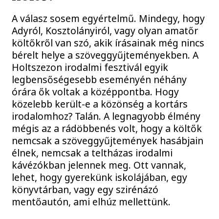
A válasz sosem egyértelmű. Mindegy, hogy
Adyról, Kosztolányiról, vagy olyan amatőr
költőkről van szó, akik írásainak még nincs
bérelt helye a szöveggyűjteményekben. A
Holtszezon irodalmi fesztivál egyik
legbensőségesebb eseményén néhány
órára ők voltak a középpontba. Hogy
közelebb került-e a közönség a kortárs
irodalomhoz? Talán. A legnagyobb élmény
mégis az a rádöbbenés volt, hogy a költők
nemcsak a szöveggyűjtemények hasábjain
élnek, nemcsak a teltházas irodalmi
kávézókban jelennek meg. Ott vannak,
lehet, hogy gyerekünk iskolájában, egy
könyvtárban, vagy egy szirénázó
mentőautón, ami elhúz mellettünk.