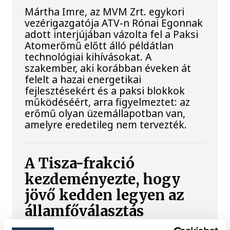
Mártha Imre, az MVM Zrt. egykori
vezérigazgatója ATV-n Rónai Egonnak
adott interjújában vázolta fel a Paksi
Atomerőmű előtt álló példátlan
technológiai kihívásokat. A
szakember, aki korábban éveken át
felelt a hazai energetikai
fejlesztésekért és a paksi blokkok
működéséért, arra figyelmeztet: az
erőmű olyan üzemállapotban van,
amelyre eredetileg nem tervezték.
A Tisza-frakció
kezdeményezte, hogy
jövő kedden legyen az
államfőválasztás