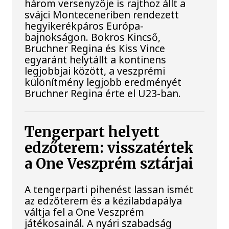
három versenyzője is rajthoz állt a
svájci Monteceneriben rendezett
hegyikerékpáros Európa-
bajnokságon. Bokros Kincső,
Bruchner Regina és Kiss Vince
egyaránt helytállt a kontinens
legjobbjai között, a veszprémi
különítmény legjobb eredményét
Bruchner Regina érte el U23-ban.
Tengerpart helyett
edzőterem: visszatértek
a One Veszprém sztárjai
A tengerparti pihenést lassan ismét
az edzőterem és a kézilabdapálya
váltja fel a One Veszprém
játékosainál. A nyári szabadság