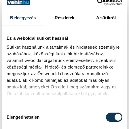
A Tisza-frakció kezdeményezte, hogy
a parlament jövő kedden válassza
meg az új köztársasági elnököt.
Beleegyezés
Részletek
A sütikről
Valami óriási csapódott a
Ez a weboldal sütiket használ
Holdba ma reggel
Sütiket használunk a tartalmak és hirdetések személyre
szabásához, közösségi funkciók biztosításához,
valamint weboldalforgalmunk elemzéséhez. Ezenkívül
Rendhagyó esemény zajlott le kedden
reggel. Magyar idő szerint 8:35 körül
közösségi média-, hirdető- és elemező partnereinkkel
a Hold felszínébe csapódott a SpaceX
megosztjuk az Ön weboldalhasználatra vonatkozó
egyik Falcon–9 rakétájának felső
adatait, akik kombinálhatják az adatokat más olyan
fokozata. A becsapódást a Földről
adatokkal, amelyeket Ön adott meg számukra vagy az
szabad szemmel nem lehetett látni, a
Ön által használt más szolgáltatásokból gyűjtöttek.
szakemberek azonban távcsövekkel
figyelték az eseményt.
Hozzájárulás kiválasztása
Elengedhetetlen
Rekordok Európában –