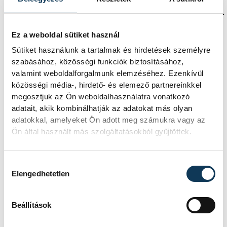
Veszprém Légierő-zenekar is közreműködött.
Ez a weboldal sütiket használ
Sütiket használunk a tartalmak és hirdetések személyre
közélet
elismerés
díj
szabásához, közösségi funkciók biztosításához,
valamint weboldalforgalmunk elemzéséhez. Ezenkívül
Takács Szabolcs
közösségi média-, hirdető- és elemező partnereinkkel
megosztjuk az Ön weboldalhasználatra vonatkozó
Veszprém Vármegyei Kormányhivatal
adatait, akik kombinálhatják az adatokat más olyan
adatokkal, amelyeket Ön adott meg számukra vagy az
biztonság
védelem
plakett
Ön által használt más szolgáltatásokból gyűjtöttek.
Hozzájárulás kiválasztása
Elengedhetetlen
SZERZŐ
FOTÓS
Szabó
Szalai
Beállítások
Eszter
Csaba