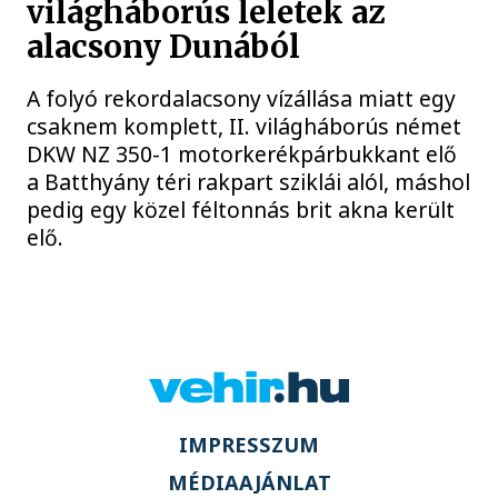
világháborús leletek az
alacsony Dunából
A folyó rekordalacsony vízállása miatt egy
csaknem komplett, II. világháborús német
DKW NZ 350-1 motorkerékpárbukkant elő
a Batthyány téri rakpart sziklái alól, máshol
pedig egy közel féltonnás brit akna került
elő.
IMPRESSZUM
MÉDIAAJÁNLAT