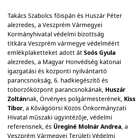
Takács Szabolcs főispán és Huszár Péter
alezredes, a Veszprém Vármegyei
Kormányhivatal védelmi bizottság
titkára Veszprém vármegye védelméért
emlékplaketteket adott át
Soós Gyula
alezredes, a Magyar Honvédség katonai
igazgatási és központi nyilvántartó
parancsnokság, 6. hadkiegészítő és
toborzóközpont parancsnokának,
Huszár
Zoltán
nak, Örvényes polgármesterének,
Kiss
Tibor
, a Kővágóörsi Közös Önkormányzati
Hivatal műszaki ügyintézője, védelmi
referensnek, és
Üreginé Molnár Andrea
, a
Veszprém Vármegyei Területi Védelmi