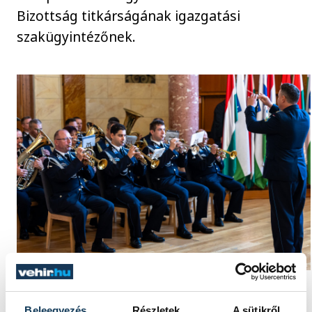
Bizottság titkárságának igazgatási
szakügyintézőnek.
Az ünnepségen a Magyar Honvédség
Beleegyezés
Részletek
A sütikről