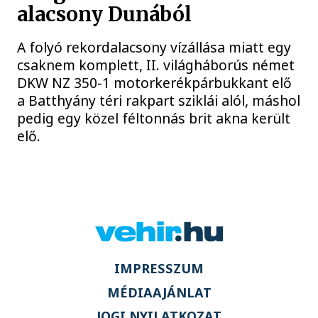
alacsony Dunából
A folyó rekordalacsony vízállása miatt egy
csaknem komplett, II. világháborús német
DKW NZ 350-1 motorkerékpárbukkant elő
a Batthyány téri rakpart sziklái alól, máshol
pedig egy közel féltonnás brit akna került
elő.
IMPRESSZUM
MÉDIAAJÁNLAT
JOGI NYILATKOZAT