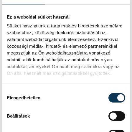
kultúra
Porga Gyula
EKF
zene
Music Hungary
Ez a weboldal sütiket használ
Sütiket használunk a tartalmak és hirdetések személyre
A zene városa
Weyer Balázs
szabásához, közösségi funkciók biztosításához,
valamint weboldalforgalmunk elemzéséhez. Ezenkívül
Márton András
közösségi média-, hirdető- és elemező partnereinkkel
megosztjuk az Ön weboldalhasználatra vonatkozó
adatait, akik kombinálhatják az adatokat más olyan
adatokkal, amelyeket Ön adott meg számukra vagy az
Ön által használt más szolgáltatásokból gyűjtöttek.
SZERZŐ
FOTÓS
Szabó
Szalai
Hozzájárulás kiválasztása
Eszter
Csaba
Elengedhetetlen
Beállítások