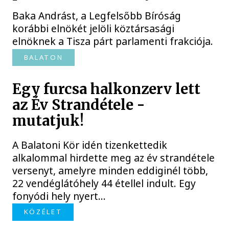
Baka Andrást, a Legfelsőbb Bíróság
korábbi elnökét jelöli köztársasági
elnöknek a Tisza párt parlamenti frakciója.
BALATON
Egy furcsa halkonzerv lett
az Év Strandétele -
mutatjuk!
A Balatoni Kör idén tizenkettedik
alkalommal hirdette meg az év strandétele
versenyt, amelyre minden eddiginél több,
22 vendéglátóhely 44 étellel indult. Egy
fonyódi hely nyert...
KÖZÉLET