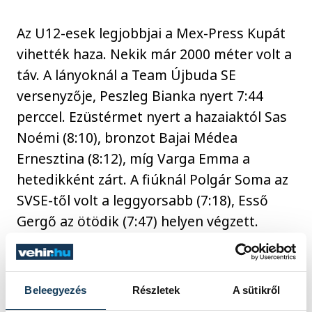
Az U12-esek legjobbjai a Mex-Press Kupát
vihették haza. Nekik már 2000 méter volt a
táv. A lányoknál a Team Újbuda SE
versenyzője, Peszleg Bianka nyert 7:44
perccel. Ezüstérmet nyert a hazaiaktól Sas
Noémi (8:10), bronzot Bajai Médea
Ernesztina (8:12), míg Varga Emma a
hetedikként zárt. A fiúknál Polgár Soma az
SVSE-től volt a leggyorsabb (7:18), Esső
Gergő az ötödik (7:47) helyen végzett.
Eredmények
Beleegyezés
Részletek
A sütikről