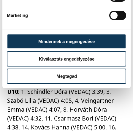
10:18.
U12
: 2. Peszleg Bianka (Team Újbuda SE)
Marketing
7:44, 2. Sas Noémi (VEDAC) 8:10, 3. Bajai
Médea Ernesztina (VEDAC) 8:12, 7. Varga
Emma (VEDAC) 8:35, 16. Fódi Kata (VEDAC)
Mindennek a megengedése
9:51, 22. Szűcs Laura (VEDAC) 10:07, 23.
Hegyi Zoé (VEDAC) 10:17, 24. Kecskés Bora
Kiválasztás engedélyezése
(VEDAC) 10:18, 26. Csizmadia Hanna
(VEDAC) 11:35, 27. Mireider Dorka (VEDAC)
Megtagad
12:24.
U10
: 1. Schindler Dóra (VEDAC) 3:39, 3.
Szabó Lilla (VEDAC) 4:05, 4. Veingartner
Emma (VEDAC) 4:07, 8. Horváth Dóra
(VEDAC) 4:32, 11. Csarmasz Bori (VEDAC)
4:38, 14. Kovács Hanna (VEDAC) 5:00, 16.