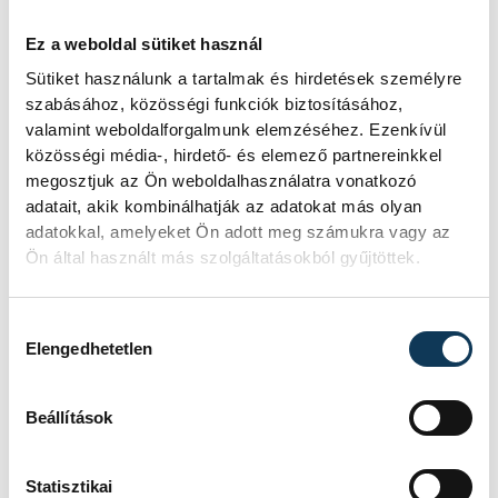
Női
Ez a weboldal sütiket használ
Sütiket használunk a tartalmak és hirdetések személyre
Felnőtt
: 1. Böhm Lilla (BHSE) 16:14, 20.
szabásához, közösségi funkciók biztosításához,
valamint weboldalforgalmunk elemzéséhez. Ezenkívül
Engi Lilien (VEDAC) 19:07, 22. Szemán Kitti
közösségi média-, hirdető- és elemező partnereinkkel
(VEDAC) 19:15.
megosztjuk az Ön weboldalhasználatra vonatkozó
U20
: 1. Máramarosi Rita (Tempó-Aqua)
adatait, akik kombinálhatják az adatokat más olyan
adatokkal, amelyeket Ön adott meg számukra vagy az
16:40, 11. Engi Lilien (VEDAC) 19:07.
Ön által használt más szolgáltatásokból gyűjtöttek.
U18
: 1. Derdák Sára (SVSE) 14:19.
U16
: 1. Fekete Sára (Győri Atlétikai Club)
Hozzájárulás kiválasztása
10:03.
Elengedhetetlen
U14
: 1. Beke Adrienn (Miskolci Sportiskola)
7:00, 3. Varga Szonja (VEDAC) 7:11, 7.
Beállítások
Szemán Dorka (VEDAC) 7:21, 21. Kecskés
Zoé (VEDAC) 8:04, 35. Szabó Hanga (VEDAC)
Statisztikai