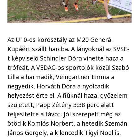
Az U10-es korosztály az M20 Generál
Kupáért szállt harcba. A lányoknál az SVSE-
t képviselő Schindler Dóra vihette haza a
trófeát. A VEDAC-os sportolók közül Szabó
Lilla a harmadik, Veingartner Emma a
negyedik, Horváth Dóra a nyolcadik
helyezést érte el. A fiúknál hazai győzelem
született, Papp Zétény 3:38 perc alatt
teljesítette a távot. Jól szerepelt még az
ötödik Komlós Norbert, a hetedik Szemán
János Gergely, a kilencedik Tigyi Noel is.