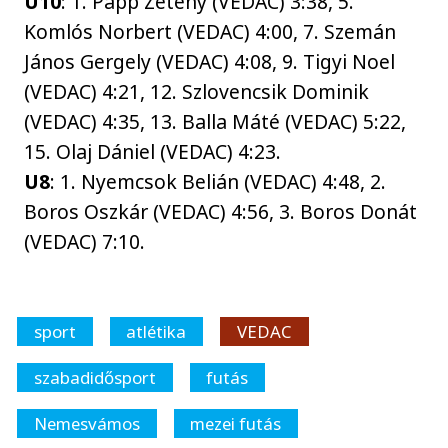
U10
: 1. Papp Zétény (VEDAC) 3:38, 5.
Komlós Norbert (VEDAC) 4:00, 7. Szemán
János Gergely (VEDAC) 4:08, 9. Tigyi Noel
(VEDAC) 4:21, 12. Szlovencsik Dominik
(VEDAC) 4:35, 13. Balla Máté (VEDAC) 5:22,
15. Olaj Dániel (VEDAC) 4:23.
U8
: 1. Nyemcsok Belián (VEDAC) 4:48, 2.
Boros Oszkár (VEDAC) 4:56, 3. Boros Donát
(VEDAC) 7:10.
sport
atlétika
VEDAC
szabadidősport
futás
Nemesvámos
mezei futás