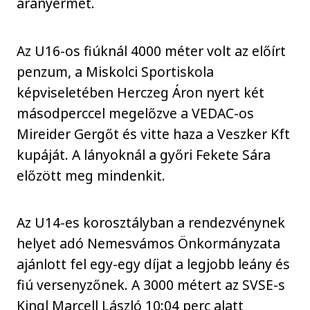
aranyérmet.
Az U16-os fiúknál 4000 méter volt az előírt
penzum, a Miskolci Sportiskola
képviseletében Herczeg Áron nyert két
másodperccel megelőzve a VEDAC-os
Mireider Gergőt és vitte haza a Veszker Kft
kupáját. A lányoknál a győri Fekete Sára
előzött meg mindenkit.
Az U14-es korosztályban a rendezvénynek
helyet adó Nemesvámos Önkormányzata
ajánlott fel egy-egy díjat a legjobb leány és
fiú versenyzőnek. A 3000 métert az SVSE-s
Kingl Marcell László 10:04 perc alatt