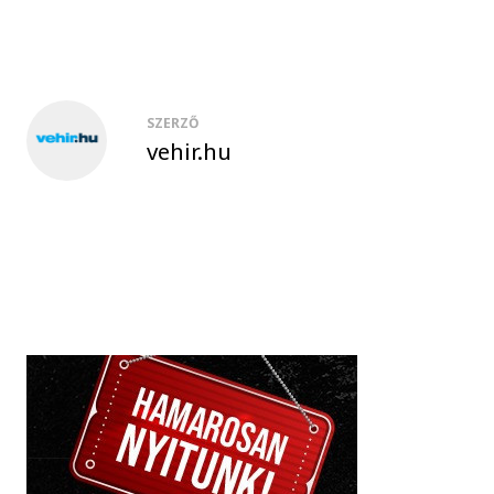
SZERZŐ
vehir.hu