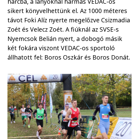
harcba, a lányoknál hármas VEDAC-os
sikert könyvelhettünk el. Az 1000 méteres
távot Foki Alíz nyerte megelőzve Csizmadia
Zoét és Velecz Zoét. A fiúknál az SVSE-s
Nyemcsok Belián nyert, a dobogó másik
két fokára viszont VEDAC-os sportoló
állhatott fel: Boros Oszkár és Boros Donát.