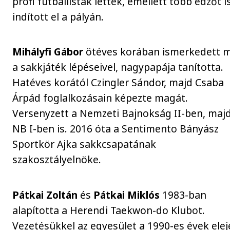
profi futballisták lettek, emellett több edzőt i
indított el a pályán.
Mihályfi Gábor
ötéves korában ismerkedett 
a sakkjáték lépéseivel, nagypapája tanította.
Hatéves korától Czingler Sándor, majd Csaba
Árpád foglalkozásain képezte magát.
Versenyzett a Nemzeti Bajnokság II-ben, majd
NB I-ben is. 2016 óta a Sentimento Bányász
Sportkör Ajka sakkcsapatának
szakosztályelnöke.
Pátkai Zoltán
és
Pátkai Miklós
1983-ban
alapította a Herendi Taekwon-do Klubot.
Vezetésükkel az egyesület a 1990-es évek elej