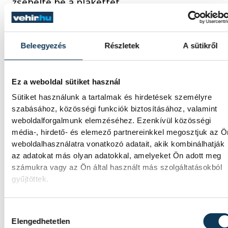
zsebelte be a plakettet.
A
felnőtt hölgyeknél
megosztva hirdettek
Beleegyezés
Részletek
A sütikről
győztest. A VEDAC tékvandósa,
Bécsi Nikolet
(edzője: Vajky László) hazai sikerei mellett a
felnőtt világbajnokságon egyéni küzdelembe
Ez a weboldal sütiket használ
ötödik, speciáltörés csapatban negyedik
Sütiket használunk a tartalmak és hirdetések személyre
szabásához, közösségi funkciók biztosításához, valamint
helyezést ért el. Az Európa-bajnokságon
weboldalforgalmunk elemzéséhez. Ezenkívül közösségi
egyéniben erőtörésben negyedik, csapatban
média-, hirdető- és elemező partnereinkkel megosztjuk az Ö
ezüstérmes lett. A Mongúzok SE sportolója,
weboldalhasználatra vonatkozó adatait, akik kombinálhatják
az adatokat más olyan adatokkal, amelyeket Ön adott meg
Kosztyu Veronika
(edzője: Kosztyu György) az
számukra vagy az Ön által használt más szolgáltatásokból
itthon megszerzett érmei mellett a felnőtt
gyűjtöttek.
világbajnokságon egyéni erőtörésben hetedik
csapatban speciáltörés szakágban negyedik
Hozzájárulás kiválasztása
helyen végzett. Az Európa-bajnokságon
Elengedhetetlen