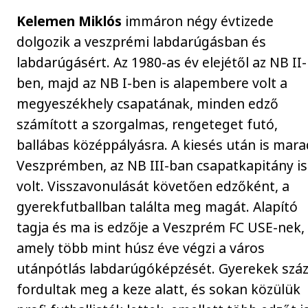
Kelemen Miklós
immáron négy évtizede
dolgozik a veszprémi labdarúgásban és
labdarúgásért. Az 1980-as év elejétől az NB II-
ben, majd az NB I-ben is alapembere volt a
megyeszékhely csapatának, minden edző
számított a szorgalmas, rengeteget futó,
ballábas középpályásra. A kiesés után is mara
Veszprémben, az NB III-ban csapatkapitány is
volt. Visszavonulását követően edzőként, a
gyerekfutballban találta meg magát. Alapító
tagja és ma is edzője a Veszprém FC USE-nek,
amely több mint húsz éve végzi a város
utánpótlás labdarúgóképzését. Gyerekek száz
fordultak meg a keze alatt, és sokan közülük