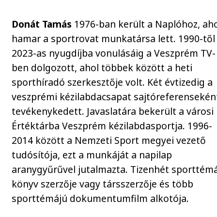
Donát Tamás
1976-ban került a Naplóhoz, ah
hamar a sportrovat munkatársa lett. 1990-től
2023-as nyugdíjba vonulásáig a Veszprém TV-
ben dolgozott, ahol többek között a heti
sporthíradó szerkesztője volt. Két évtizedig a
veszprémi kézilabdacsapat sajtóreferenseként
tevékenykedett. Javaslatára bekerült a városi
Értéktárba Veszprém kézilabdasportja. 1996-
2014 között a Nemzeti Sport megyei vezető
tudósítója, ezt a munkáját a napilap
aranygyűrűvel jutalmazta. Tizenhét sporttém
könyv szerzője vagy társszerzője és több
sporttémájú dokumentumfilm alkotója.