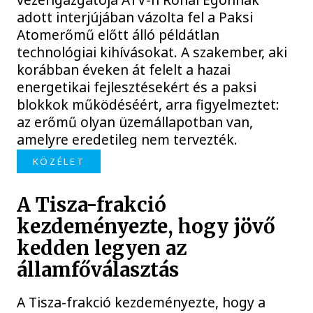
adott interjújában vázolta fel a Paksi
Atomerőmű előtt álló példátlan
technológiai kihívásokat. A szakember, aki
korábban éveken át felelt a hazai
energetikai fejlesztésekért és a paksi
blokkok működéséért, arra figyelmeztet:
az erőmű olyan üzemállapotban van,
amelyre eredetileg nem tervezték.
KÖZÉLET
A Tisza-frakció
kezdeményezte, hogy jövő
kedden legyen az
államfőválasztás
A Tisza-frakció kezdeményezte, hogy a