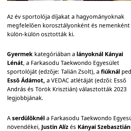
Az év sportolója díjakat a hagyományoknak
megfelelően korosztályonként és nemenként
külön-külön osztották ki.
Gyermek
kategóriában a
lányoknál Kányai
Lénát
, a Farkasodu Taekwondo Egyesület
sportolóját (edzője: Talián Zsolt), a
fiúknál
ped
Esső Ádámot,
a VEDAC atlétáját (edzői: Esső
András és Török Krisztián) választották 2023
legjobbjának.
A
serdülőknél
a Farkasodu Taekwondo Egyesü
növendékei,
Justin Alíz
és
Kányai Szebasztián