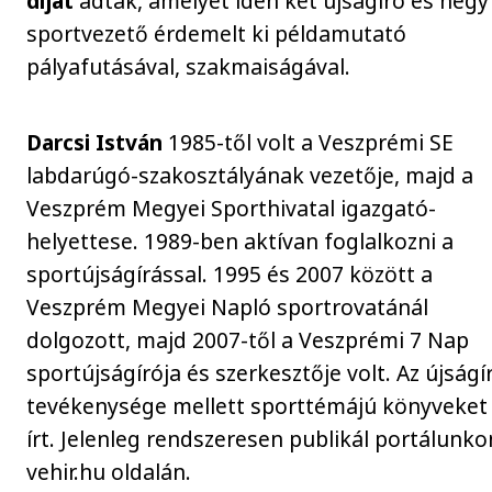
díjat
adták, amelyet idén két újságíró és négy
sportvezető érdemelt ki példamutató
pályafutásával, szakmaiságával.
Darcsi István
1985-től volt a Veszprémi SE
labdarúgó-szakosztályának vezetője, majd a
Veszprém Megyei Sporthivatal igazgató-
helyettese. 1989-ben aktívan foglalkozni a
sportújságírással. 1995 és 2007 között a
Veszprém Megyei Napló sportrovatánál
dolgozott, majd 2007-től a Veszprémi 7 Nap
sportújságírója és szerkesztője volt. Az újságí
tevékenysége mellett sporttémájú könyveket 
írt. Jelenleg rendszeresen publikál portálunko
vehir.hu oldalán.