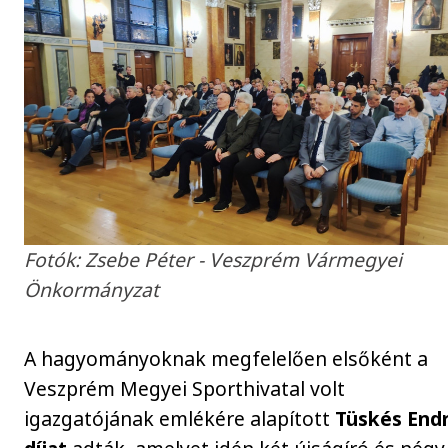
Fotók: Zsebe Péter - Veszprém Vármegyei
Önkormányzat
A hagyományoknak megfelelően elsőként a
Veszprém Megyei Sporthivatal volt
igazgatójának emlékére alapított
Tüskés End