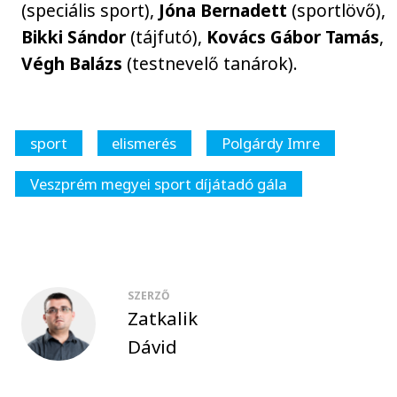
(speciális sport),
Jóna Bernadett
(sportlövő),
Bikki Sándor
(tájfutó),
Kovács Gábor Tamás
,
Végh Balázs
(testnevelő tanárok).
sport
elismerés
Polgárdy Imre
Veszprém megyei sport díjátadó gála
SZERZŐ
Zatkalik
Dávid