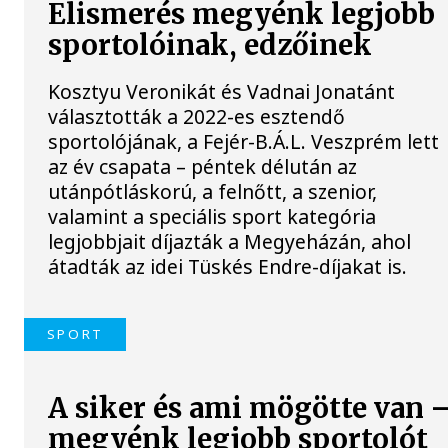
Elismerés megyénk legjobb
sportolóinak, edzőinek
Kosztyu Veronikát és Vadnai Jonatánt
választották a 2022-es esztendő
sportolójának, a Fejér-B.Á.L. Veszprém lett
az év csapata – péntek délután az
utánpótláskorú, a felnőtt, a szenior,
valamint a speciális sport kategória
legjobbjait díjazták a Megyeházán, ahol
átadták az idei Tüskés Endre-díjakat is.
SPORT
A siker és ami mögötte van 
megyénk legjobb sportolót