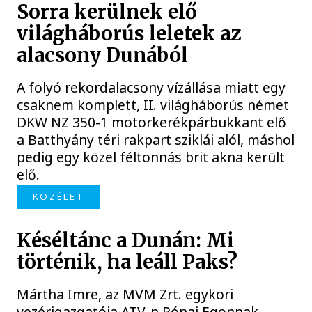
Sorra kerülnek elő
világháborús leletek az
alacsony Dunából
A folyó rekordalacsony vízállása miatt egy
csaknem komplett, II. világháborús német
DKW NZ 350-1 motorkerékpárbukkant elő
a Batthyány téri rakpart sziklái alól, máshol
pedig egy közel féltonnás brit akna került
elő.
KÖZÉLET
Késéltánc a Dunán: Mi
történik, ha leáll Paks?
Mártha Imre, az MVM Zrt. egykori
vezérigazgatója ATV-n Rónai Egonnak