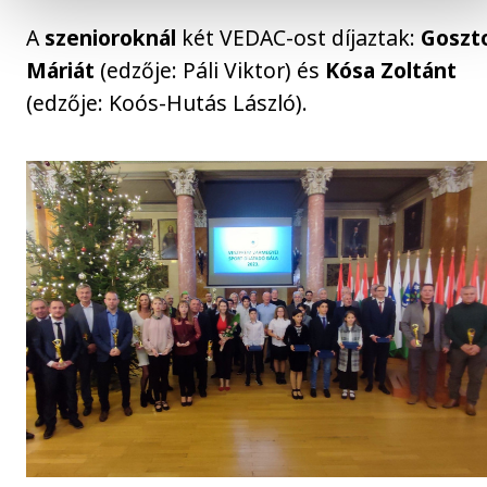
A
szenioroknál
két VEDAC-ost díjaztak:
Goszto
Máriát
(edzője: Páli Viktor) és
Kósa Zoltánt
(edzője: Koós-Hutás László).