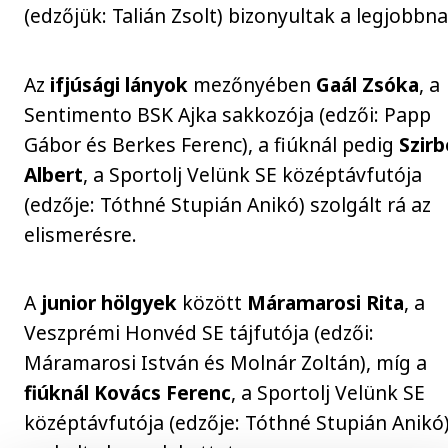
(edzőjük: Talián Zsolt) bizonyultak a legjobbna
Az
ifjúsági lányok
mezőnyében
Gaál Zsóka
, a
Sentimento BSK Ajka sakkozója (edzői: Papp
Gábor és Berkes Ferenc), a fiúknál pedig
Szir
Albert
, a Sportolj Velünk SE középtávfutója
(edzője: Tóthné Stupián Anikó) szolgált rá az
elismerésre.
A
junior hölgyek
között
Máramarosi Rita
, a
Veszprémi Honvéd SE tájfutója (edzői:
Máramarosi István és Molnár Zoltán), míg a
fiúknál Kovács Ferenc
, a Sportolj Velünk SE
középtávfutója (edzője: Tóthné Stupián Anikó