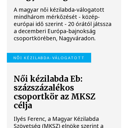
A magyar női kézilabda-válogatott
mindhárom mérkőzését - közép-
európai idő szerint - 20 órától játssza
a decemberi Európa-bajnokság
csoportkörében, Nagyváradon.
NŐI KÉZILABDA-VÁLOGATOTT
Női kézilabda Eb:
százszázalékos
csoportkör az MKSZ
célja
Ilyés Ferenc, a Magyar Kézilabda
Szövetség (MKSZ) elnöke szerint a