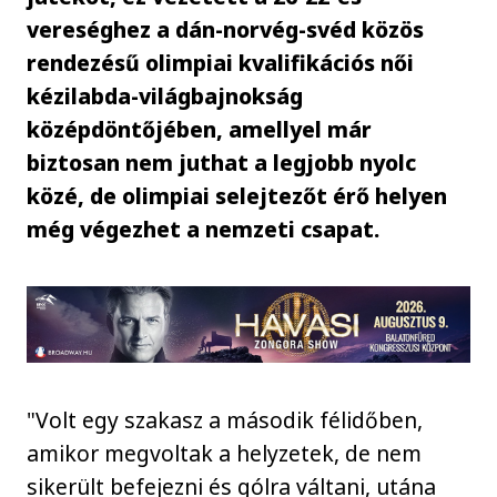
vereséghez a dán-norvég-svéd közös
rendezésű olimpiai kvalifikációs női
kézilabda-világbajnokság
középdöntőjében, amellyel már
biztosan nem juthat a legjobb nyolc
közé, de olimpiai selejtezőt érő helyen
még végezhet a nemzeti csapat.
"Volt egy szakasz a második félidőben,
amikor megvoltak a helyzetek, de nem
sikerült befejezni és gólra váltani, utána