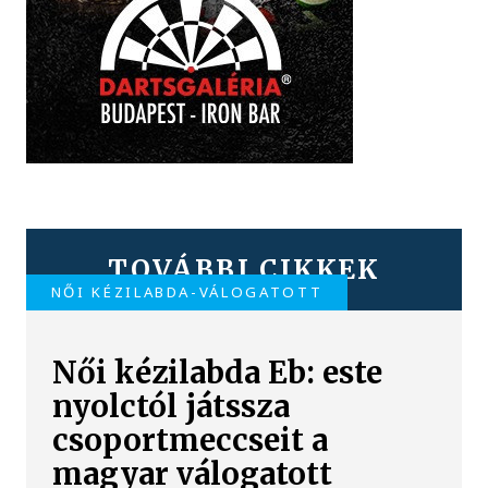
TOVÁBBI CIKKEK
NŐI KÉZILABDA-VÁLOGATOTT
Női kézilabda Eb: este
nyolctól játssza
csoportmeccseit a
magyar válogatott