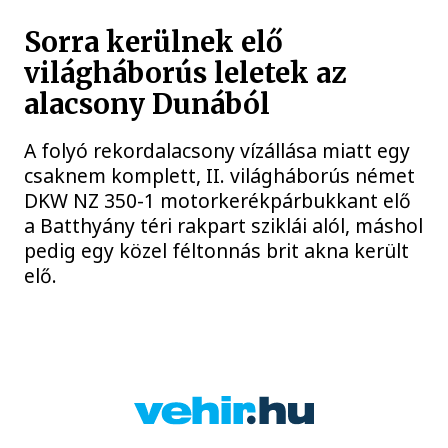
Sorra kerülnek elő
világháborús leletek az
alacsony Dunából
A folyó rekordalacsony vízállása miatt egy
csaknem komplett, II. világháborús német
DKW NZ 350-1 motorkerékpárbukkant elő
a Batthyány téri rakpart sziklái alól, máshol
pedig egy közel féltonnás brit akna került
elő.