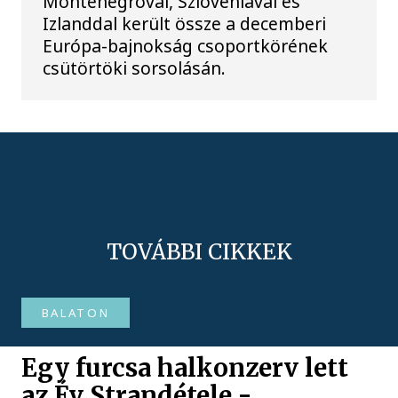
Montenegróval, Szlovéniával és
Izlanddal került össze a decemberi
Európa-bajnokság csoportkörének
csütörtöki sorsolásán.
TOVÁBBI CIKKEK
BALATON
Egy furcsa halkonzerv lett
az Év Strandétele -