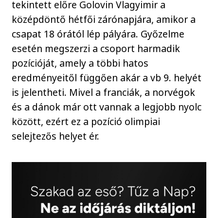
tekintett előre Golovin Vlagyimir a
középdöntő hétfői zárónapjára, amikor a
csapat 18 órától lép pályára. Győzelme
esetén megszerzi a csoport harmadik
pozícióját, amely a többi hatos
eredményeitől függően akár a vb 9. helyét
is jelentheti. Mivel a franciák, a norvégok
és a dánok már ott vannak a legjobb nyolc
között, ezért ez a pozíció olimpiai
selejtezős helyet ér.