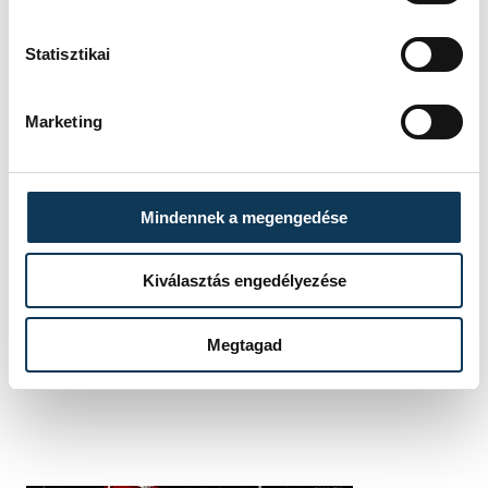
sport
kézilabda
ország-világ
Statisztikai
női kézilabda-válogatott
Golovin Vlagyimir
Marketing
Mindennek a megengedése
SZERZŐ
vehir.hu
Kiválasztás engedélyezése
Megtagad