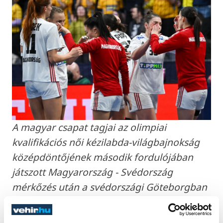
A magyar csapat tagjai az olimpiai
kvalifikációs női kézilabda-világbajnokság
középdöntőjének második fordulójában
játszott Magyarország - Svédország
mérkőzés után a svédországi Göteborgban
2023. december 9-én. A magyar válogatott
26-22-re kikapott. MTI/Illyés Tibor