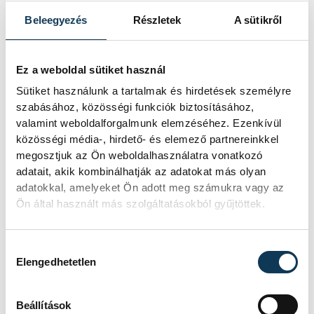
Beleegyezés
Részletek
A sütikről
"Hála Istennek, kisebb zúzódással
megúsztam" - erősítette meg a vegyes
Ez a weboldal sütiket használ
zónában az immár mankó nélkül sétáló
Sütiket használunk a tartalmak és hirdetések személyre
Szemerey Zsófia, hogy nem lett sem
szabásához, közösségi funkciók biztosításához,
szalag-, sem porcsérülése Szenegál ellen.
valamint weboldalforgalmunk elemzéséhez. Ezenkívül
közösségi média-, hirdető- és elemező partnereinkkel
megosztjuk az Ön weboldalhasználatra vonatkozó
"Kíváncsiak leszünk, vasárnap egy-két
adatait, akik kombinálhatják az adatokat más olyan
adatokkal, amelyeket Ön adott meg számukra vagy az
feladatot megnézünk, hogy mennyire
Ön által használt más szolgáltatásokból gyűjtöttek.
tudom majd használni, illetve azt, hogy a
következő napokban milyen gyógytornát
Hozzájárulás kiválasztása
kell végeznem" - tette hozzá.
Elengedhetetlen
Beállítások