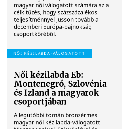
magyar női válogatott számára az a
célkitűzés, hogy százszázalékos
teljesítménnyel jusson tovább a
decemberi Európa-bajnokság
csoportköréből.
NŐI KÉZILABDA-VÁLOGATOTT
Női kézilabda Eb:
Montenegró, Szlovénia
és Izland a magyarok
csoportjában
A legutóbbi tornán bronzérmes
magyar női kézilabda-válogatott