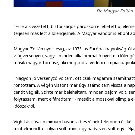
Dr. Magyar Zoltán 7
"Erre a kivezetett, biztonságos pároskörre lehetett új eleme
teljesen más lett a lólengésnek. A Magyar vándor is ebből ad
Magyar Zoltán nyolc évig, az 1973-as Európa-bajnokságtól a
világversenyen, vagyis minden alkalommal ő nyerte a lólengés
másik magyar tornász, aki meg tudta védeni olimpiai bajnoki
"Nagyon jó versenyző voltam, ott csak magamra számíthatta
rontottam. A végén viszont már úgy számoltam vissza a nap
centit vágják. Szinte már belehaltam, minden bajom volt, se
folytassam, mert elfáradtam" - mesélt a moszkvai olimpia el
időszakról.
Vígh Lászlóval minimum havonta beszélnek telefonon és két
mint elmondta - olyan volt, mint egy hadvezér: volt egy célj