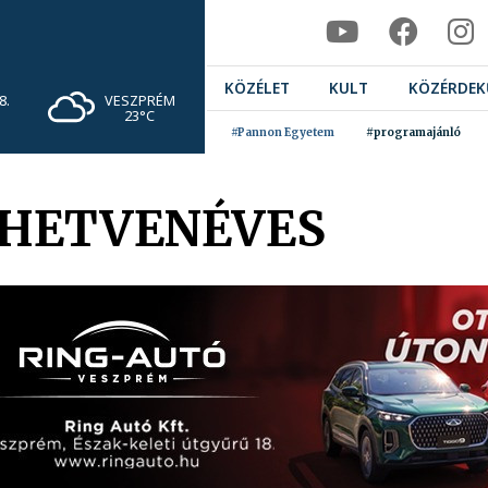
KÖZÉLET
KULT
KÖZÉRDEK
VESZPRÉM
8.
23°C
#Pannon Egyetem
#programajánló
 HETVENÉVES