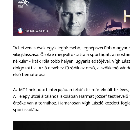
"A hetvenes évek egyik leghíresebb, legnépszerűbb magyar sp
világklasszisa. Örökre megváltoztatta a sportágat, a mostani
nélküle" - írták róla több helyen, ugyanis edzőjével, Vígh Lás
dolgozott ki. Az ő nevéhez fűződik az orsó, a szökkenő vánd
első bemutatása.
Az MTI-nek adott interjújában felidézte: már elmúlt tíz éve
A Telepy utcai általános iskolában Harmat József testnevelő 
érzéke van a tornához. Hamarosan Vígh László kezdett foglalk
sportiskolába.