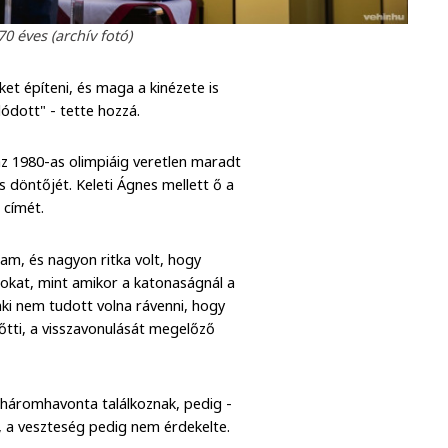
0 éves (archív fotó)
ket építeni, és maga a kinézete is
ódott" - tette hozzá.
z 1980-as olimpiáig veretlen maradt
 döntőjét. Keleti Ágnes mellett ő a
 címét.
m, és nagyon ritka volt, hogy
okat, mint amikor a katonaságnál a
nki nem tudott volna rávenni, hogy
őtti, a visszavonulását megelőző
-háromhavonta találkoznak, pedig -
a, a veszteség pedig nem érdekelte.