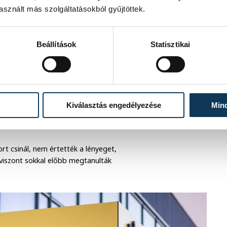
sznált más szolgáltatásokból gyűjtöttek.
Beállítások
Statisztikai
s vagyok és nagyon sok rejlik bennem.
cskázva, totyogva párosköröztek, és
érkörzést, tehát teljesen kivezettük a
rányba a többiek a világon. Mi viszont
Kiválasztás engedélyezése
Min
t pároskör olyan volt, mint a befogott
rt csinál, nem értették a lényeget,
viszont sokkal előbb megtanulták