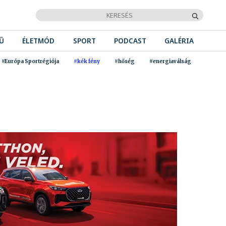
Ű
ÉLETMÓD
SPORT
PODCAST
GALÉRIA
#Európa Sportrégiója
#kék fény
#hőség
#energiaválság