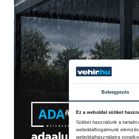
Beleegyezés
Ez a weboldal sütiket haszn
Sütiket használunk a tartal
weboldalforgalmunk elemzésé
weboldalhasználatra vonatko