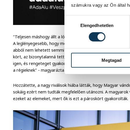
számukra vagy az Ön által ha
Hozzájárulás kiválasztása
Elengedhetetlen
"Teljesen máshogy állt a lólengéshez. Látta, hogy tehetsége
A leglényegesebb, hogy megtanított pároskörözni. Régen bi
abból nem lehetett semmit fejlődni. Amikor elkezdtünk a tány
kört, az bizonytalanná tette, ezért nem indultak el ebbe az i
Megtagad
igen, és rengeteget gyakoroltuk. A végén nekünk a kivezetet
a régieknek" - magyarázta.
Hozzátette, a nagy riválisok hiába látták, hogy Magyar vándo
sokáig ezért nem tudták megfelelően utánozni. A magyarok 
ezeket az elemeket, mert ők is ezt a pároskört gyakorolták.