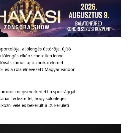
ortolója, a lólengés úttörője, újító
 lólengés elképzelhetetlen lenne
zlóval számos új technikai elemet
or és a róla elnevezett Magyar vándor
s, amikor megismerkedett a sportággal.
tanár fedezte fel, hogy különleges
ozni vele és bekerült a IX. kerületi