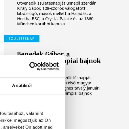
Ötvenedik születésnapját ünnepli szerdán
Király Gábor, 108-szoros válogatott
labdarúgó, mások mellett a Haladás, a
Hertha BSC, a Crystal Palace és az 1860
München korábbi kapusa.
SZÜLETÉSNAP
Benedek Gábor, a
legidősebb olimpiai bajnok
99 éves
Hétfőn (ma) ünnepli 99. születésnapját
Benedek Gábor, az öttusa első magyar
A sütikről
világbajnoka, aki Keleti Ágnes tavaly januári
halála óta a legidősebb olimpiai bajnok.
tosításához, valamint
einkkel megosztjuk az Ön
l, amelyeket Ön adott meg