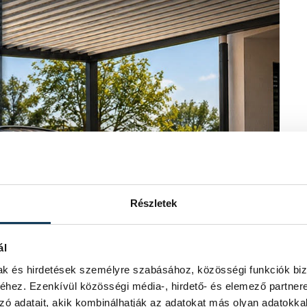
Részletek
ál
mak és hirdetések személyre szabásához, közösségi funkciók biz
hez. Ezenkívül közösségi média-, hirdető- és elemező partner
zó adatait, akik kombinálhatják az adatokat más olyan adatokka