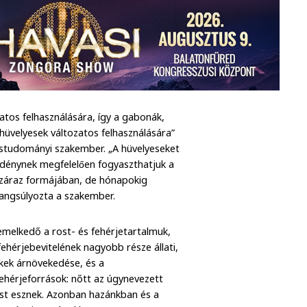
tos felhasználására, így a gabonák,
 hüvelyesek változatos felhasználására”
studományi szakember. „A hüvelyeseket
 idénynek megfelelően fogyaszthatjuk a
száraz formájában, de hónapokig
– hangsúlyozta a szakember.
emelkedő a rost- és fehérjetartalmuk,
ehérjebevitelének nagyobb része állati,
kek árnövekedése, és a
ehérjeforrások: nőtt az úgynevezett
úst esznek. Azonban hazánkban és a