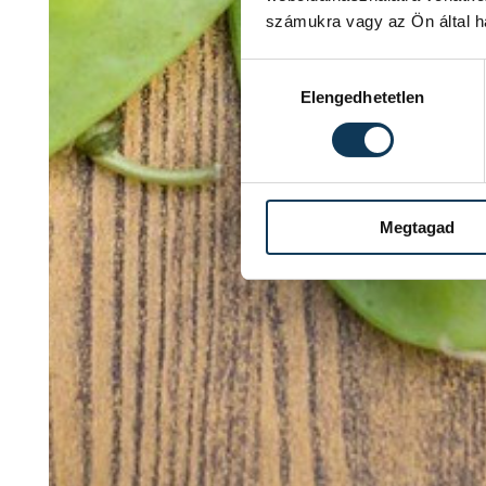
számukra vagy az Ön által ha
Hozzájárulás kiválasztása
Elengedhetetlen
Megtagad