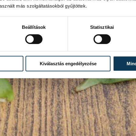
sznált más szolgáltatásokból gyűjtöttek.
Beállítások
Statisztikai
Kiválasztás engedélyezése
Min