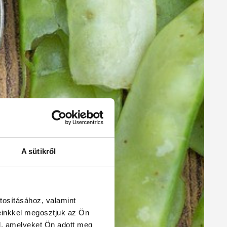
A sütikről
tosításához, valamint
einkkel megosztjuk az Ön
l, amelyeket Ön adott meg