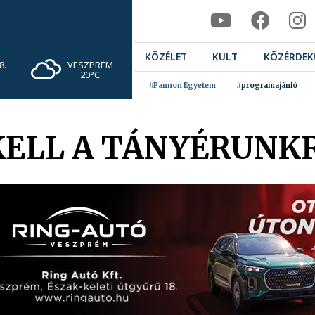
KÖZÉLET
KULT
KÖZÉRDEK
VESZPRÉM
8.
20°C
#Pannon Egyetem
#programajánló
KELL A TÁNYÉRUNK