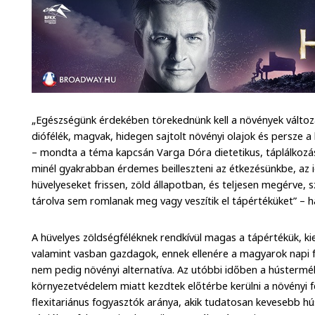
„Egészségünk érdekében törekednünk kell a növények változa
diófélék, magvak, hidegen sajtolt növényi olajok és persze a
– mondta a téma kapcsán Varga Dóra dietetikus, táplálkozá
minél gyakrabban érdemes beilleszteni az étkezésünkbe, az
hüvelyeseket frissen, zöld állapotban, és teljesen megérve, 
tárolva sem romlanak meg vagy veszítik el tápértéküket” 
A hüvelyes zöldségféléknek rendkívül magas a tápértékük, ki
valamint vasban gazdagok, ennek ellenére a magyarok napi f
nem pedig növényi alternatíva. Az utóbbi időben a hústermé
környezetvédelem miatt kezdtek előtérbe kerülni a növényi f
flexitariánus fogyasztók aránya, akik tudatosan kevesebb h