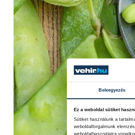
Beleegyezés
Ez a weboldal sütiket haszn
Sütiket használunk a tartal
weboldalforgalmunk elemzésé
weboldalhasználatra vonatko