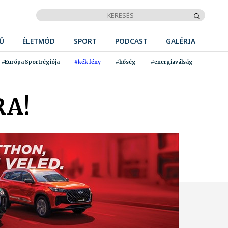
Ű
ÉLETMÓD
SPORT
PODCAST
GALÉRIA
#Európa Sportrégiója
#kék fény
#hőség
#energiaválság
RA!