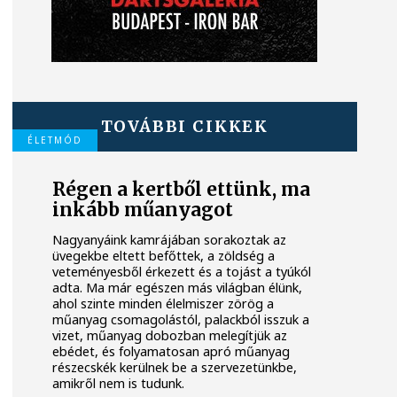
TOVÁBBI CIKKEK
ÉLETMÓD
Régen a kertből ettünk, ma
inkább műanyagot
Nagyanyáink kamrájában sorakoztak az
üvegekbe eltett befőttek, a zöldség a
veteményesből érkezett és a tojást a tyúkól
adta. Ma már egészen más világban élünk,
ahol szinte minden élelmiszer zörög a
műanyag csomagolástól, palackból isszuk a
vizet, műanyag dobozban melegítjük az
ebédet, és folyamatosan apró műanyag
részecskék kerülnek be a szervezetünkbe,
amikről nem is tudunk.