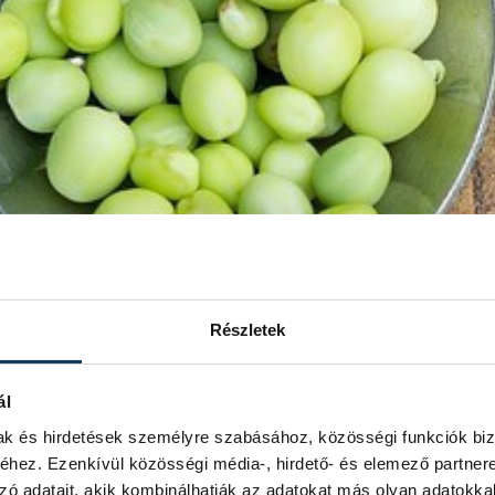
Részletek
ál
mak és hirdetések személyre szabásához, közösségi funkciók biz
hez. Ezenkívül közösségi média-, hirdető- és elemező partner
zó adatait, akik kombinálhatják az adatokat más olyan adatokka