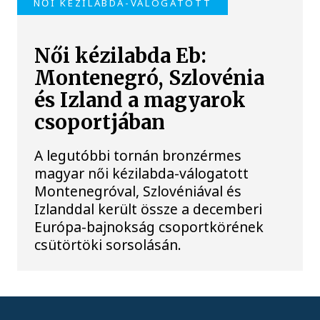
NŐI KÉZILABDA-VÁLOGATOTT
Női kézilabda Eb:
Montenegró, Szlovénia
és Izland a magyarok
csoportjában
A legutóbbi tornán bronzérmes
magyar női kézilabda-válogatott
Montenegróval, Szlovéniával és
Izlanddal került össze a decemberi
Európa-bajnokság csoportkörének
csütörtöki sorsolásán.