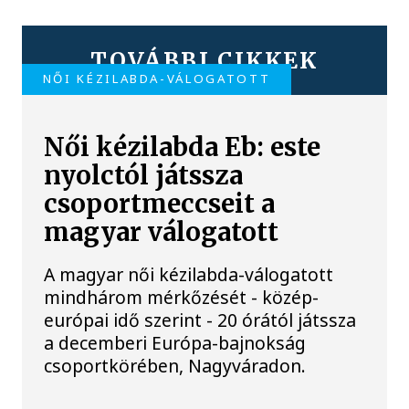
TOVÁBBI CIKKEK
NŐI KÉZILABDA-VÁLOGATOTT
Női kézilabda Eb: este
nyolctól játssza
csoportmeccseit a
magyar válogatott
A magyar női kézilabda-válogatott
mindhárom mérkőzését - közép-
európai idő szerint - 20 órától játssza
a decemberi Európa-bajnokság
csoportkörében, Nagyváradon.