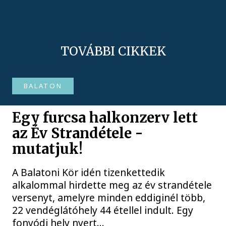
TOVÁBBI CIKKEK
BALATON
Egy furcsa halkonzerv lett
az Év Strandétele -
mutatjuk!
A Balatoni Kör idén tizenkettedik
alkalommal hirdette meg az év strandétele
versenyt, amelyre minden eddiginél több,
22 vendéglátóhely 44 étellel indult. Egy
fonyódi hely nyert...