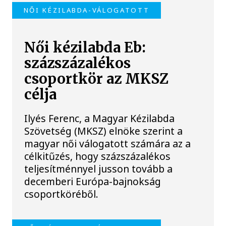
NŐI KÉZILABDA-VÁLOGATOTT
Női kézilabda Eb:
százszázalékos
csoportkör az MKSZ
célja
Ilyés Ferenc, a Magyar Kézilabda
Szövetség (MKSZ) elnöke szerint a
magyar női válogatott számára az a
célkitűzés, hogy százszázalékos
teljesítménnyel jusson tovább a
decemberi Európa-bajnokság
csoportköréből.