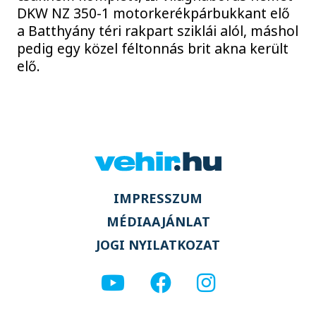
DKW NZ 350-1 motorkerékpárbukkant elő
a Batthyány téri rakpart sziklái alól, máshol
pedig egy közel féltonnás brit akna került
elő.
IMPRESSZUM
MÉDIAAJÁNLAT
JOGI NYILATKOZAT