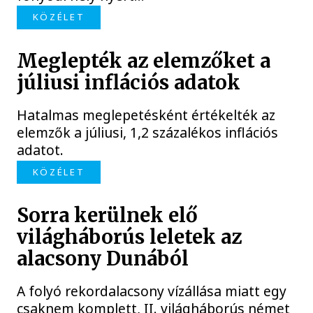
KÖZÉLET
Meglepték az elemzőket a
júliusi inflációs adatok
Hatalmas meglepetésként értékelték az
elemzők a júliusi, 1,2 százalékos inflációs
adatot.
KÖZÉLET
Sorra kerülnek elő
világháborús leletek az
alacsony Dunából
A folyó rekordalacsony vízállása miatt egy
csaknem komplett, II. világháborús német