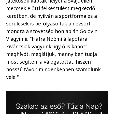
játékosok kaptak helyet a Svájc elleni
meccsek előtti felkészülést megkezdő
keretben, de nyilván a sportforma és a
sérülések is befolyásolták a névsort" -
mondta a szövetség honlapján Golovin
Vlagyimir. "Háfra Noémi állapotára
kíváncsiak vagyunk, így ő is kapott
meghívót, meglátjuk, mennyiben tudja
most segíteni a válogatottat, hiszen
hosszú távon mindenképpen számolunk
vele."