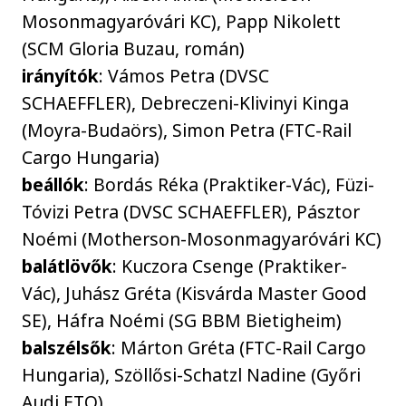
Mosonmagyaróvári KC), Papp Nikolett
(SCM Gloria Buzau, román)
irányítók
: Vámos Petra (DVSC
SCHAEFFLER), Debreczeni-Klivinyi Kinga
(Moyra-Budaörs), Simon Petra (FTC-Rail
Cargo Hungaria)
beállók
: Bordás Réka (Praktiker-Vác), Füzi-
Tóvizi Petra (DVSC SCHAEFFLER), Pásztor
Noémi (Motherson-Mosonmagyaróvári KC)
balátlövők
: Kuczora Csenge (Praktiker-
Vác), Juhász Gréta (Kisvárda Master Good
SE), Háfra Noémi (SG BBM Bietigheim)
balszélsők
: Márton Gréta (FTC-Rail Cargo
Hungaria), Szöllősi-Schatzl Nadine (Győri
Audi ETO)