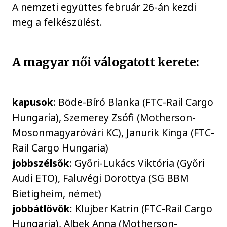
A nemzeti együttes február 26-án kezdi
meg a felkészülést.
A magyar női válogatott kerete:
kapusok
: Böde-Bíró Blanka (FTC-Rail Cargo
Hungaria), Szemerey Zsófi (Motherson-
Mosonmagyaróvári KC), Janurik Kinga (FTC-
Rail Cargo Hungaria)
jobbszélsők
: Győri-Lukács Viktória (Győri
Audi ETO), Faluvégi Dorottya (SG BBM
Bietigheim, német)
jobbátlövők
: Klujber Katrin (FTC-Rail Cargo
Hungaria), Albek Anna (Motherson-