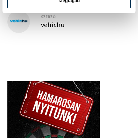
Megtagad
SZERZŐ
vehir.hu