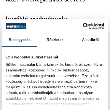
korábbi eredmények:
Magyarország-Norvégia 31-38 (17-19)
Beleegyezés
Részletek
A sütikről
Svájc-Ausztria 33-27 (18-11)
Ausztria-Magyarország 32-34 (15-19)
Ez a weboldal sütiket használ
Norvégia-Svájc 44-29 (23-18)
Sütiket használunk a tartalmak és hirdetések személyre
szabásához, közösségi funkciók biztosításához,
valamint weboldalforgalmunk elemzéséhez. Ezenkívül
Az állás:
1. Norvégia 4 pont, 2.
közösségi média-, hirdető- és elemező partnereinkkel
Magyarország 2 (65-70), 3. Svájc 2 (62-71),
megosztjuk az Ön weboldalhasználatra vonatkozó
4. Ausztria 0
adatait, akik kombinálhatják az adatokat más olyan
adatokkal, amelyeket Ön adott meg számukra vagy az
Ön által használt más szolgáltatásokból gyűjtöttek.
Az Eurokupában azok a csapatok vesznek