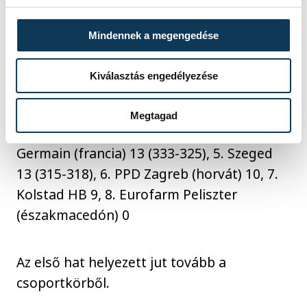
Pick Arénában 2024. február 15-én. A
Szeged 29-27-re győzött a norvég csapat
Mindennek a megengedése
ellen. MTI/Bús Csaba
Kiválasztás engedélyezése
Az állás:
1. THW Kiel (német) 16 pont, 2.
Aalborg HB (dán) 14, 3. Industria Kielce
Megtagad
(lengyel) 13 (321-309), 4. Paris Saint-
Germain (francia) 13 (333-325), 5. Szeged
13 (315-318), 6. PPD Zagreb (horvát) 10, 7.
Kolstad HB 9, 8. Eurofarm Peliszter
(északmacedón) 0
Az első hat helyezett jut tovább a
csoportkörből.