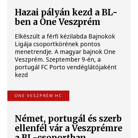
Hazai pályán kezd a BL-
ben a One Veszprém
Elkészült a férfi kézilabda Bajnokok
Ligája csoportkörének pontos
menetrendje. A magyar bajnok One
Veszprém. Szeptember 9-én, a
portugál FC Porto vendéglátójaként
kezd
ONE VESZPRÉM HC
Német, portugál és szerb
ellenfél vár a Veszprémre
a BL-csoportban