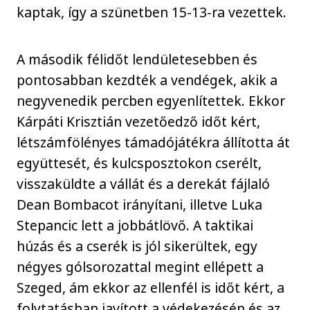
kaptak, így a szünetben 15-13-ra vezettek.
A második félidőt lendületesebben és
pontosabban kezdték a vendégek, akik a
negyvenedik percben egyenlítettek. Ekkor
Kárpáti Krisztián vezetőedző időt kért,
létszámfölényes támadójátékra állította át
együttesét, és kulcsposztokon cserélt,
visszaküldte a vállát és a derekát fájlaló
Dean Bombacot irányítani, illetve Luka
Stepancic lett a jobbátlövő. A taktikai
húzás és a cserék is jól sikerültek, egy
négyes gólsorozattal megint ellépett a
Szeged, ám ekkor az ellenfél is időt kért, a
folytatásban javított a védekezésén és az