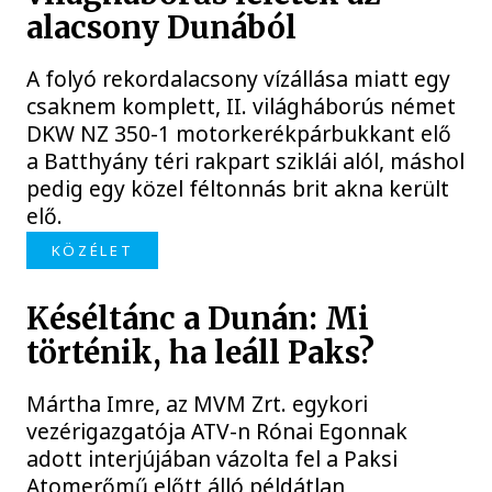
alacsony Dunából
A folyó rekordalacsony vízállása miatt egy
csaknem komplett, II. világháborús német
DKW NZ 350-1 motorkerékpárbukkant elő
a Batthyány téri rakpart sziklái alól, máshol
pedig egy közel féltonnás brit akna került
elő.
KÖZÉLET
Késéltánc a Dunán: Mi
történik, ha leáll Paks?
Mártha Imre, az MVM Zrt. egykori
vezérigazgatója ATV-n Rónai Egonnak
adott interjújában vázolta fel a Paksi
Atomerőmű előtt álló példátlan