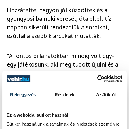
Hozzátette, nagyon jól küzdöttek és a
gyöngyösi bajnoki vereség óta eltelt tíz
napban sikerült rendezniük a soraikat,
ezúttal a szebbik arcukat mutatták.
"A fontos pillanatokban mindig volt egy-
egy játékosunk, aki meg tudott újulni és a
segítségünkre volt" - nyilatkozta.
A hat győzelemmel, egy döntetlennel és
Beleegyezés
Részletek
A sütikről
négy vereséggel álló szegediek jövő
szerdán a dán Aalborg HB otthonában
Ez a weboldal sütiket használ
folytatják szereplésüket a BL
Sütiket használunk a tartalmak és hirdetések személyre
csoportkörében.