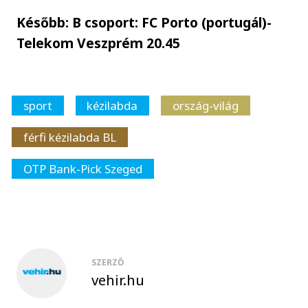
Később: B csoport: FC Porto (portugál)-
Telekom Veszprém 20.45
sport
kézilabda
ország-világ
férfi kézilabda BL
OTP Bank-Pick Szeged
SZERZŐ
vehir.hu