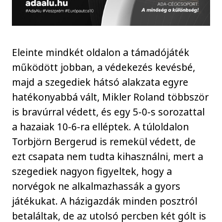
Eleinte mindkét oldalon a támadójáték
működött jobban, a védekezés kevésbé,
majd a szegediek hátsó alakzata egyre
hatékonyabbá vált, Mikler Roland többször
is bravúrral védett, és egy 5-0-s sorozattal
a hazaiak 10-6-ra elléptek. A túloldalon
Torbjörn Bergerud is remekül védett, de
ezt csapata nem tudta kihasználni, mert a
szegediek nagyon figyeltek, hogy a
norvégok ne alkalmazhassák a gyors
játékukat. A házigazdák minden posztról
betaláltak, de az utolsó percben két gólt is