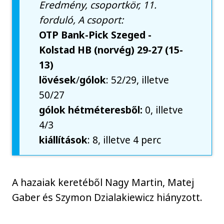
Eredmény, csoportkör, 11.
forduló, A csoport:
OTP Bank-Pick Szeged -
Kolstad HB (norvég) 29-27 (15-
13)
lövések
/
gólok
: 52/29, illetve
50/27
gólok hétméteresből:
0, illetve
4/3
kiállítások
: 8, illetve 4 perc
A hazaiak keretéből Nagy Martin, Matej
Gaber és Szymon Dzialakiewicz hiányzott.