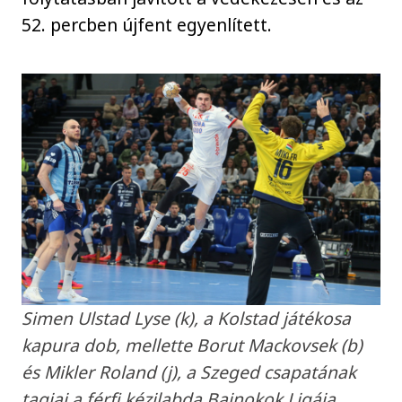
52. percben újfent egyenlített.
Simen Ulstad Lyse (k), a Kolstad játékosa
kapura dob, mellette Borut Mackovsek (b)
és Mikler Roland (j), a Szeged csapatának
tagjai a férfi kézilabda Bajnokok Ligája