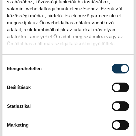
szabásához, közösségi funkciók biztosításához,
valamint weboldalforgalmunk elemzéséhez. Ezenkívül
közösségi média-, hirdető- és elemező partnereinkkel
megosztjuk az Ön weboldalhasználatra vonatkozó
adatait, akik kombinálhatják az adatokat más olyan
adatokkal, amelyeket Ön adott meg számukra vagy az
Ön által használt más szolgáltatásokból gyűjtöttek.
Hozzájárulás kiválasztása
Elengedhetetlen
Beállítások
Bánhidi Bence, a Szeged játékosa (k) a férfi
Statisztikai
kézilabda Bajnokok Ligája csoportkörének
11. fordulójában játszott OTP Bank-Pick
Marketing
Szeged - Kolstad HB mérkőzésen a szegedi