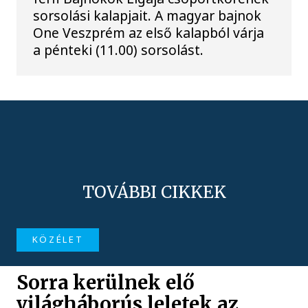
sorsolási kalapjait. A magyar bajnok
One Veszprém az első kalapból várja
a pénteki (11.00) sorsolást.
TOVÁBBI CIKKEK
KÖZÉLET
Sorra kerülnek elő
világháborús leletek az