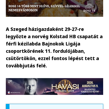
A Szeged házigazdaként 29-27-re
legyőzte a norvég Kolstad HB csapatát a
férfi kézilabda Bajnokok Ligája
csoportkörének 11. fordulójában,
csütörtökön, ezzel fontos lépést tett a
továbbjutás felé.