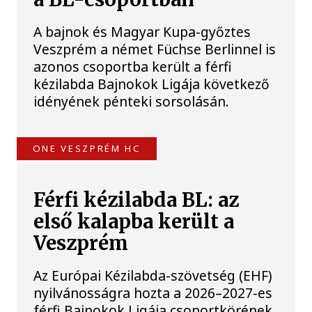
A bajnok és Magyar Kupa-győztes
Veszprém a német Füchse Berlinnel is
azonos csoportba került a férfi
kézilabda Bajnokok Ligája következő
idényének pénteki sorsolásán.
ONE VESZPRÉM HC
Férfi kézilabda BL: az
első kalapba került a
Veszprém
Az Európai Kézilabda-szövetség (EHF)
nyilvánosságra hozta a 2026–2027-es
férfi Bajnokok Ligája csoportkörének