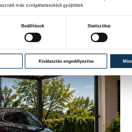
sznált más szolgáltatásokból gyűjtöttek.
Beállítások
Statisztikai
Kiválasztás engedélyezése
Min