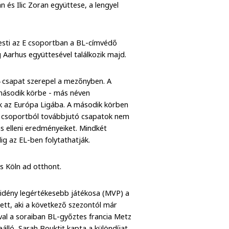
 és Ilic Zoran együttese, a lengyel
esti az E csoportban a BL-címvédő
 Aarhus együttesével találkozik majd.
4 csapat szerepel a mezőnyben. A
 második körbe - más néven
k az Európa Ligába. A második körben
s csoportból továbbjutó csapatok nem
s elleni eredményeiket. Mindkét
g az EL-ben folytathatják.
s Köln ad otthont.
 idény legértékesebb játékosa (MVP) a
lett, aki a következő szezontól már
al a soraiban BL-győztes francia Metz
lló, Sarah Bouktit kapta a különdíjat.