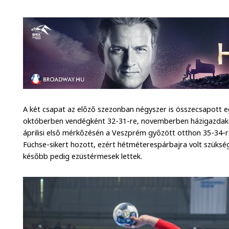
A két csapat az előző szezonban négyszer is összecsapott e
októberben vendégként 32-31-re, novemberben házigazdaké
áprilisi első mérkőzésén a Veszprém győzött otthon 35-34-r
Füchse-sikert hozott, ezért hétméterespárbajra volt szüksé
később pedig ezüstérmesek lettek.