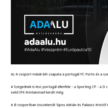
Az A csoport másik két csapata a portugál FC Porto és a sz
A Szegednek is lesz portugál ellenfele - a Sporting CP - a 
svéd IFK Kristianstad került még.
A B csoportban összekerült Sipos Adrián és Palasics Kristóf