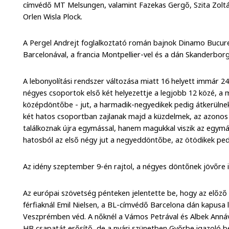
címvédő MT Melsungen, valamint Fazekas Gergő, Szita Zoltán
Orlen Wisla Plock.
A Pergel Andrejt foglalkoztató román bajnok Dinamo Bucur
Barcelonával, a francia Montpellier-vel és a dán Skanderborg
A lebonyolítási rendszer változása miatt 16 helyett immár 2
négyes csoportok első két helyezettje a legjobb 12 közé, a
középdöntőbe - jut, a harmadik-negyedikek pedig átkerülne
két hatos csoportban zajlanak majd a küzdelmek, az azono
találkoznak újra egymással, hanem magukkal viszik az egymá
hatosból az első négy jut a negyeddöntőbe, az ötödikek pedi
Az idény szeptember 9-én rajtol, a négyes döntőnek jövőre i
Az európai szövetség pénteken jelentette be, hogy az előző
férfiaknál Emil Nielsen, a BL-címvédő Barcelona dán kapusa 
Veszprémben véd. A nőknél a Vámos Petrával és Albek Annáv
HB csapatát erősítő, de a nyári szünetben Győrbe igazoló beá