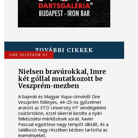
TOVÁBBI CIKKEK
ONE VESZPRÉM HC
Nielsen bravúrokkal, Imre
két góllal mutatkozott be
Veszprém-mezben
A bajnoki és Magyar Kupa-címvédő One
Veszprém fölényes, 44–25-ös győzelmet
aratott az ETO University HT vendégeként
csütörtökön, ezzel sikerrel kezdte a nyári
felkészülési mérkőzések sorát. Xavier
Pascual együttese nagy tempót diktált, és a
találkozó nagy részében kézben tartotta az
eseményeket.