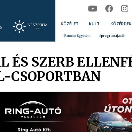
KÖZÉLET
KULT
KÖZÉRDEK
VESZPRÉM
6.
31°C
#Pannon Egyetem
#programajánló
 ÉS SZERB ELLENFÉ
L-CSOPORTBAN