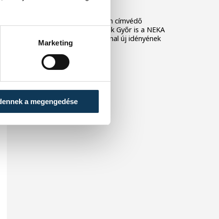
fordulójában
A férfi kézilabda NB I-ben címvédő
Veszprém, és a női bajnok Győr is a NEKA
csapatát fogadja az élvonal új idényének
Marketing
első fordulójában.
dennek a megengedése