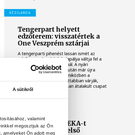
KÉZILABDA
Tengerpart helyett
edzőterem: visszatértek a
One Veszprém sztárjai
A tengerparti pihenést lassan ismét az
edzőterem és a kézilabdapálya váltja fel a
One Veszprém játékosainál. A nyári
szabadság utolsó napjai után már újra
együtt dolgozik a keret, miközben a
szurkolók is egyre izgatottabban várják,
mire lesz képes az alaposan átalakult csapat
A sütikről
az előttünk álló idényben.
ONE VESZPRÉM HC
tosításához, valamint
A Veszprém a NEKA-t
einkkel megosztjuk az Ön
fogadja az NB I első
l, amelyeket Ön adott meg