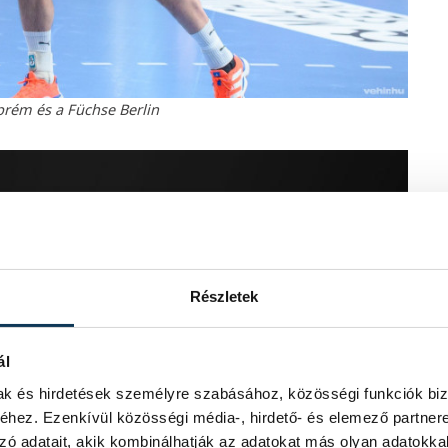
prém és a Füchse Berlin
Részletek
ál
mak és hirdetések személyre szabásához, közösségi funkciók biz
hez. Ezenkívül közösségi média-, hirdető- és elemező partner
zó adatait, akik kombinálhatják az adatokat más olyan adatokka