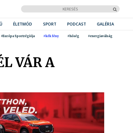
Ű
ÉLETMÓD
SPORT
PODCAST
GALÉRIA
#Európa Sportrégiója
#kék fény
#hőség
#energiaválság
L VÁR A