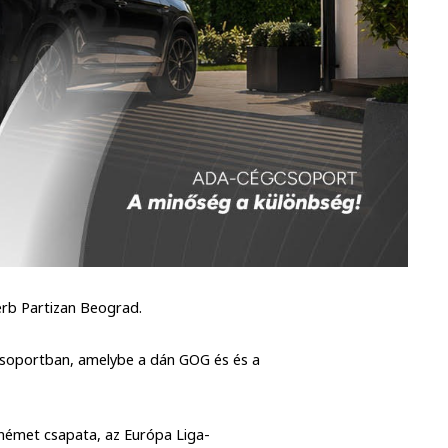
erb Partizan Beograd.
D csoportban, amelybe a dán GOG és és a
 német csapata, az Európa Liga-