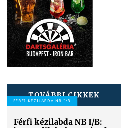
TOVÁBBI CIKKEK
FÉRFI KÉZILABDA NB I/B
Férfi kézilabda NB I/B: