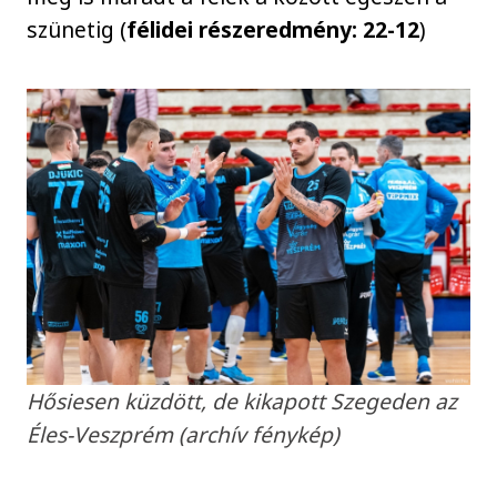
szünetig (
félidei részeredmény: 22-12
)
Hősiesen küzdött, de kikapott Szegeden az
Éles-Veszprém (archív fénykép)