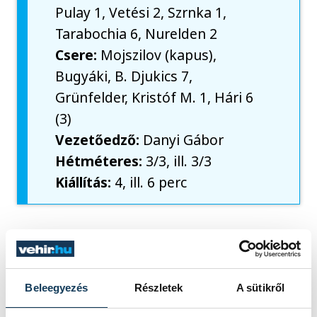
Pulay 1, Vetési 2, Szrnka 1,
Tarabochia 6, Nurelden 2
Csere:
Mojszilov (kapus),
Bugyáki, B. Djukics 7,
Grünfelder, Kristóf M. 1, Hári 6
(3)
Vezetőedző:
Danyi Gábor
Hétméteres:
3/3, ill. 3/3
Kiállítás:
4, ill. 6 perc
sport
kézilabda
férfi kézilabda NB I
Veszprémi KKFT
Beleegyezés
Részletek
A sütikről