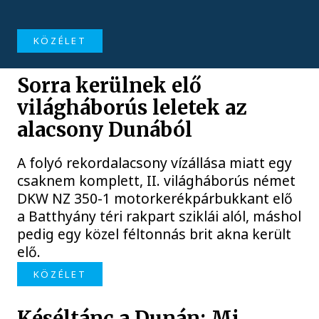
KÖZÉLET
Sorra kerülnek elő
világháborús leletek az
alacsony Dunából
A folyó rekordalacsony vízállása miatt egy
csaknem komplett, II. világháborús német
DKW NZ 350-1 motorkerékpárbukkant elő
a Batthyány téri rakpart sziklái alól, máshol
pedig egy közel féltonnás brit akna került
elő.
KÖZÉLET
Késéltánc a Dunán: Mi