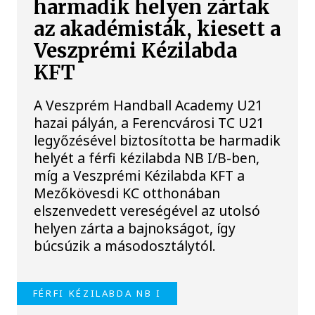
harmadik helyen zártak
az akadémisták, kiesett a
Veszprémi Kézilabda
KFT
A Veszprém Handball Academy U21
hazai pályán, a Ferencvárosi TC U21
legyőzésével biztosította be harmadik
helyét a férfi kézilabda NB I/B-ben,
míg a Veszprémi Kézilabda KFT a
Mezőkövesdi KC otthonában
elszenvedett vereségével az utolsó
helyen zárta a bajnokságot, így
búcsúzik a másodosztálytól.
FÉRFI KÉZILABDA NB I