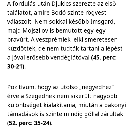
A fordulás után Djukics szerezte az első
találatot, amire Bodó szinte rögvest
válaszolt. Nem sokkal később Imsgard,
majd Mojszilov is bemutott egy-egy
bravúrt. A veszprémiek lelkiismeretesen
küzdöttek, de nem tudták tartani a lépést
a jóval erősebb vendéglátóval
(45. perc:
30-21)
.
Pozitívum, hogy az utolsó „negyedhez”
érve a Szegednek nem sikerült nagyobb
különbséget kialakítania, miután a bakonyi
támadások is szinte mindig góllal zárultak
(
52. perc: 35-24
).