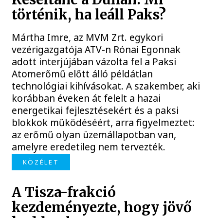
történik, ha leáll Paks?
Mártha Imre, az MVM Zrt. egykori
vezérigazgatója ATV-n Rónai Egonnak
adott interjújában vázolta fel a Paksi
Atomerőmű előtt álló példátlan
technológiai kihívásokat. A szakember, aki
korábban éveken át felelt a hazai
energetikai fejlesztésekért és a paksi
blokkok működéséért, arra figyelmeztet:
az erőmű olyan üzemállapotban van,
amelyre eredetileg nem tervezték.
KÖZÉLET
A Tisza-frakció
kezdeményezte, hogy jövő