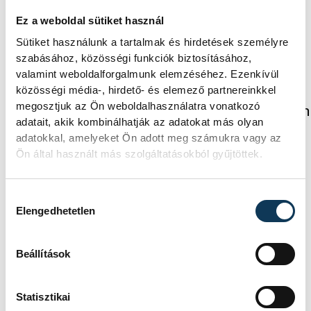
OTP Bank-Pick Szeged
Ez a weboldal sütiket használ
Sütiket használunk a tartalmak és hirdetések személyre
szabásához, közösségi funkciók biztosításához,
valamint weboldalforgalmunk elemzéséhez. Ezenkívül
közösségi média-, hirdető- és elemező partnereinkkel
FOTÓS
SZERZŐ
megosztjuk az Ön weboldalhasználatra vonatkozó
Baumann
vehir.hu
adatait, akik kombinálhatják az adatokat más olyan
Béla
adatokkal, amelyeket Ön adott meg számukra vagy az
Ön által használt más szolgáltatásokból gyűjtöttek.
Hozzájárulás kiválasztása
Események
Elengedhetetlen
Beállítások
KORÁBBI ESEMÉNYEK BETÖLTÉSE
Statisztikai