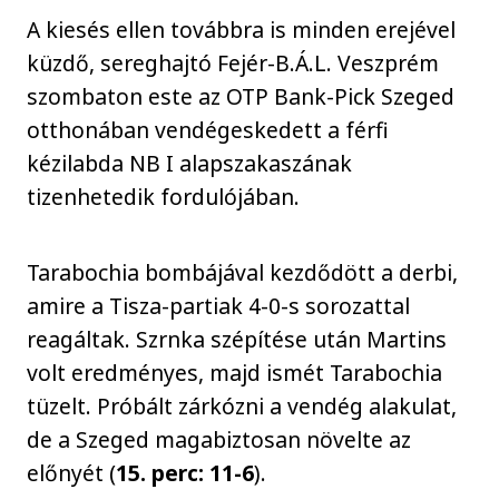
A kiesés ellen továbbra is minden erejével
küzdő, sereghajtó Fejér-B.Á.L. Veszprém
szombaton este az OTP Bank-Pick Szeged
otthonában vendégeskedett a férfi
kézilabda NB I alapszakaszának
tizenhetedik fordulójában.
Tarabochia bombájával kezdődött a derbi,
amire a Tisza-partiak 4-0-s sorozattal
reagáltak. Szrnka szépítése után Martins
volt eredményes, majd ismét Tarabochia
tüzelt. Próbált zárkózni a vendég alakulat,
de a Szeged magabiztosan növelte az
előnyét (
15. perc: 11-6
).