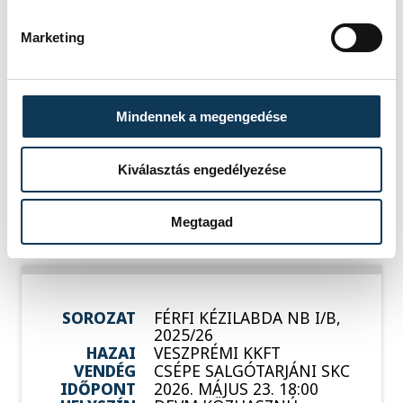
SOROZAT
FÉRFI KÉZILABDA NB I/B,
Marketing
2025/26
HAZAI
VESZPRÉMI KKFT
VENDÉG
BÉKÉSI FKC
IDŐPONT
2026. MÁJUS 9. 18:00
Mindennek a megengedése
HELYSZÍN
DEVM KÖZHASZNÚ
ALAPÍTVÁNY
SPORTCSARNOK,
VESZPRÉM
Kiválasztás engedélyezése
EREDMÉNY
23-34
RÉSZLETEK
Megtagad
SOROZAT
FÉRFI KÉZILABDA NB I/B,
2025/26
HAZAI
VESZPRÉMI KKFT
VENDÉG
CSÉPE SALGÓTARJÁNI SKC
IDŐPONT
2026. MÁJUS 23. 18:00