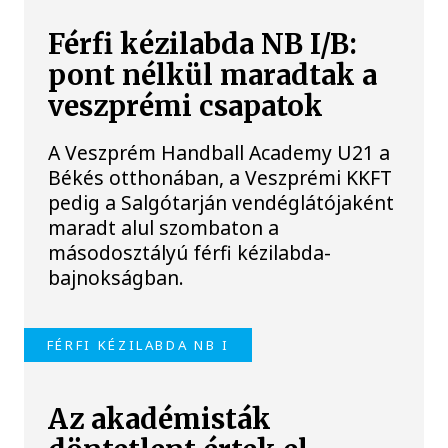
Férfi kézilabda NB I/B:
pont nélkül maradtak a
veszprémi csapatok
A Veszprém Handball Academy U21 a
Békés otthonában, a Veszprémi KKFT
pedig a Salgótarján vendéglátójaként
maradt alul szombaton a
másodosztályú férfi kézilabda-
bajnokságban.
FÉRFI KÉZILABDA NB I
Az akadémisták