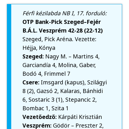
Férfi kézilabda NB I, 17. forduló:
OTP Bank-Pick Szeged–Fejér
B.Á.L. Veszprém 42-28 (22-12)
Szeged, Pick Aréna. Vezette:
Héjja, Kónya
Szeged:
Nagy M. – Martins 4,
Garciandía 4, Molina, Gaber,
Bodó 4, Frimmel 7
Csere:
Imsgard (kapus), Szilágyi
8 (2), Gazsó 2, Kalaras, Bánhidi
6, Sostaric 3 (1), Stepancic 2,
Bombac 1, Szita 1
Vezetőedző:
Kárpáti Krisztián
Veszprém:
Gödör – Preszter 2,