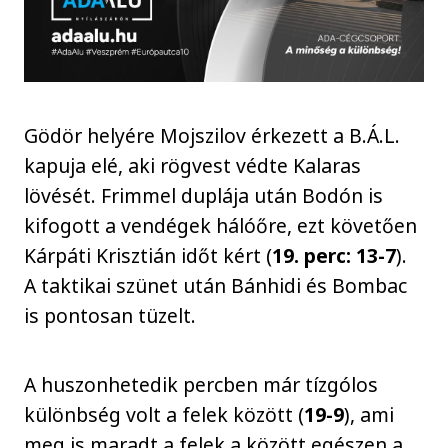
Gödör helyére Mojszilov érkezett a B.Á.L.
kapuja elé, aki rögvest védte Kalaras
lövését. Frimmel duplája után Bodón is
kifogott a vendégek hálóőre, ezt követően
Kárpáti Krisztián időt kért (
19. perc: 13-7
).
A taktikai szünet után Bánhidi és Bombac
is pontosan tüzelt.
A huszonhetedik percben már tízgólos
különbség volt a felek között (
19-9
), ami
meg is maradt a felek a között egészen a