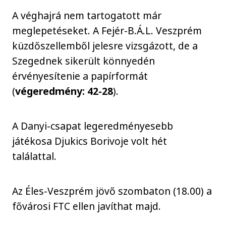
A véghajrá nem tartogatott már
meglepetéseket. A Fejér-B.Á.L. Veszprém
küzdőszellemből jelesre vizsgázott, de a
Szegednek sikerült könnyedén
érvényesítenie a papírformát
(
végeredmény: 42-28
).
A Danyi-csapat legeredményesebb
játékosa Djukics Borivoje volt hét
találattal.
Az Éles-Veszprém jövő szombaton (18.00) a
fővárosi FTC ellen javíthat majd.