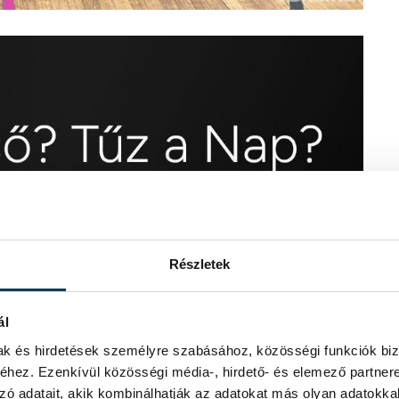
Részletek
ál
mak és hirdetések személyre szabásához, közösségi funkciók biz
hez. Ezenkívül közösségi média-, hirdető- és elemező partner
zó adatait, akik kombinálhatják az adatokat más olyan adatokka