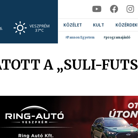
KÖZÉLET
KULT
KÖZÉRDEK
VESZPRÉM
6.
37°C
#Pannon Egyetem
#programajánló
TOTT A „SULI-FUTS