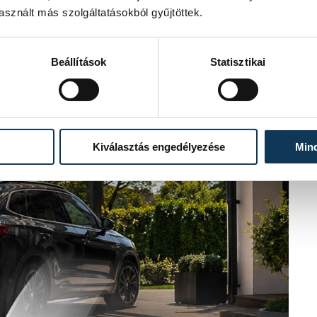
sznált más szolgáltatásokból gyűjtöttek.
Beállítások
Statisztikai
Kiválasztás engedélyezése
Min