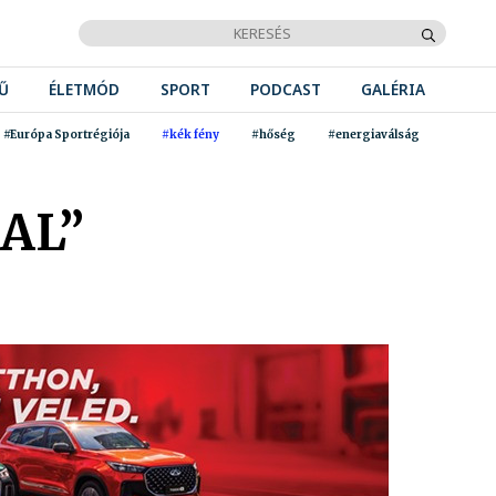
Ű
ÉLETMÓD
SPORT
PODCAST
GALÉRIA
#Európa Sportrégiója
#kék fény
#hőség
#energiaválság
AL”