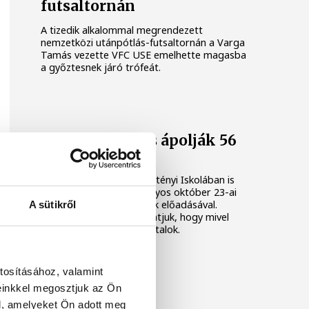
futsaltornán
A tizedik alkalommal megrendezett
nemzetközi utánpótlás-futsaltornán a Varga
Tamás vezette VFC USE emelhette magasba
a győztesnek járó trófeát.
A gyermekek is ápolják 56
hagyatékát
Pénteken a Szilágyi Kresztényi Iskolában is
megtartották hagyományos október 23-ai
ünnepségüket gyermekek előadásával.
A sütikről
Képriportunkban bemutatjuk, hogy mivel
készültek a veszprémi fiatalok.
tosításához, valamint
einkkel megosztjuk az Ön
l, amelyeket Ön adott meg