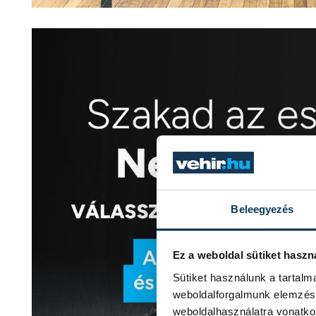
Beleegyezés
Ez a weboldal sütiket haszn
Sütiket használunk a tartal
weboldalforgalmunk elemzésé
weboldalhasználatra vonatko