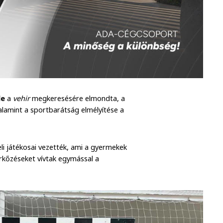
de
a
vehir
megkeresésére elmondta, a
alamint a sportbarátság elmélyítése a
i játékosai vezették, ami a gyermekek
rkőzéseket vívtak egymással a