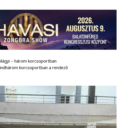
Szilágyi – három korcsoportban
indhárom korcsoportban a rendező