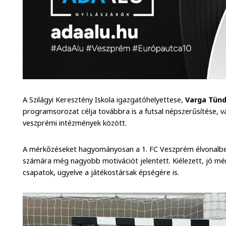
A Szilágyi Keresztény Iskola igazgatóhelyettese,
Varga Tün
programsorozat célja továbbra is a futsal népszerűsítése, v
veszprémi intézmények között.
A mérkőzéseket hagyományosan a 1. FC Veszprém élvonalbel
számára még nagyobb motivációt jelentett. Kiélezett, jó mé
csapatok, ügyelve a játékostársak épségére is.