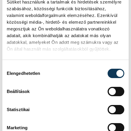
Sütiket használunk a tartalmak és hirdetések személyre
területeken, lőtereken, úgyhogy
szabásához, közösségi funkciók biztosításához,
különleges, izgalmas és látványos futamok
valamint weboldalforgalmunk elemzéséhez. Ezenkívül
lesznek" - jegyezte meg a főszervező.
közösségi média-, hirdető- és elemező partnereinkkel
megosztjuk az Ön weboldalhasználatra vonatkozó
adatait, akik kombinálhatják az adatokat más olyan
adatokkal, amelyeket Ön adott meg számukra vagy az
sport
autósport
rali
Ön által használt más szolgáltatásokból gyűjtöttek.
Veszprém-rali
Rally Hungary
Hozzájárulás kiválasztása
Elengedhetetlen
Beállítások
FOTÓS
SZERZŐ
Szalai
vehir.hu
Statisztikai
Csaba
Marketing