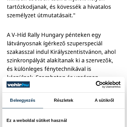
tartózkodjanak, és kövessék a hivatalos
személyzet útmutatásait."
A V-Híd Rally Hungary pénteken egy
látványosnak ígérkező szuperspeciál
szakasszal indul Királyszentistvánon, ahol
szinkronpályát alakítanak ki a szervezők,
és különleges fénytechnikával is
készülnek. Szombaton és vasárnap
Veszprém környékén összesen 12
gyorsaságit kell majd teljesíteniük a
Beleegyezés
Részletek
A sütikről
versenyzőknek.
Ez a weboldal sütiket használ
"Sokat fognak haladni katonasági