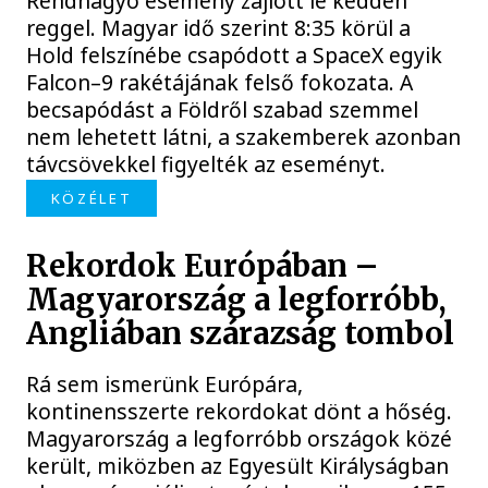
Rendhagyó esemény zajlott le kedden
reggel. Magyar idő szerint 8:35 körül a
Hold felszínébe csapódott a SpaceX egyik
Falcon–9 rakétájának felső fokozata. A
becsapódást a Földről szabad szemmel
nem lehetett látni, a szakemberek azonban
távcsövekkel figyelték az eseményt.
KÖZÉLET
Rekordok Európában –
Magyarország a legforróbb,
Angliában szárazság tombol
Rá sem ismerünk Európára,
kontinensszerte rekordokat dönt a hőség.
Magyarország a legforróbb országok közé
került, miközben az Egyesült Királyságban