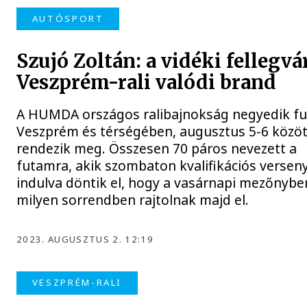
AUTÓSPORT
Szujó Zoltán: a vidéki fellegvár
Veszprém-rali valódi brand
A HUMDA országos ralibajnokság negyedik f
Veszprém és térségében, augusztus 5-6 közöt
rendezik meg. Összesen 70 páros nevezett a
futamra, akik szombaton kvalifikációs versen
indulva döntik el, hogy a vasárnapi mezőnybe
milyen sorrendben rajtolnak majd el.
2023. AUGUSZTUS 2. 12:19
VESZPRÉM-RALI