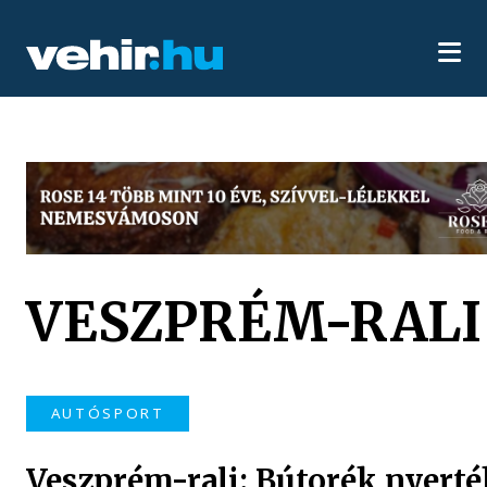
VESZPRÉM-RALI
AUTÓSPORT
Veszprém-rali: Bútorék nyerté