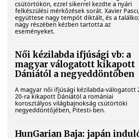
csütörtökön, ezzel sikerrel kezdte a nyári
felkészülési mérkőzések sorát. Xavier Pasc
együttese nagy tempót diktált, és a találko
nagy részében kézben tartotta az
eseményeket.
Női kézilabda ifjúsági vb: a
magyar válogatott kikapott
Dániától a negyeddöntőben
A magyar női ifjúsági kézilabda-válogatott 
20-ra kikapott Dániától a romániai
korosztályos világbajnokság csütörtöki
negyeddöntőjében, Pitesti-ben.
HunGarian Baja: japán indul