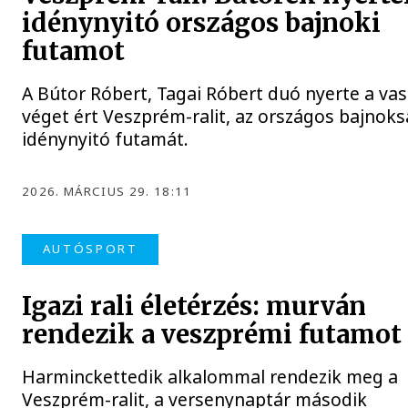
idénynyitó országos bajnoki
futamot
A Bútor Róbert, Tagai Róbert duó nyerte a va
véget ért Veszprém-ralit, az országos bajnok
idénynyitó futamát.
2026. MÁRCIUS 29. 18:11
AUTÓSPORT
Igazi rali életérzés: murván
rendezik a veszprémi futamot
Harminckettedik alkalommal rendezik meg a
Veszprém-ralit, a versenynaptár második