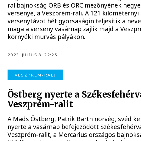
ralibajnokság ORB és ORC mezőnyének negye
versenye, a Veszprém-rali. A 121 kilométernyi
versenytávot hét gyorsaságin teljesítik a nev
maga a verseny vasárnap zajlik majd a Veszp
környéki murvás pályákon.
2023. JÚLIUS 8. 22:25
VESZPRÉM-RALI
Östberg nyerte a Székesfehérv
Veszprém-ralit
A Mads Östberg, Patrik Barth norvég, svéd ke
nyerte a vasárnap befejeződött Székesfehérv
Veszprém-ralit, a Mercarius országos bajnoks