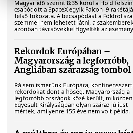
Magyar idő szerint 8:35 körül a Hold felszí
csapódott a SpaceX egyik Falcon–9 rakétáj
felső fokozata. A becsapódást a Földről sz
szemmel nem lehetett látni, a szakembere
azonban távcsövekkel figyelték az esemény
Rekordok Európában –
Magyarország a legforróbb,
Angliában szárazság tombol
Rá sem ismerünk Európára, kontinensszert
rekordokat dönt a hőség. Magyarország a
legforróbb országok közé került, miközben
Egyesült Királyságban olyan száraz júliust
mértek, amilyenre 155 éve nem volt példa.