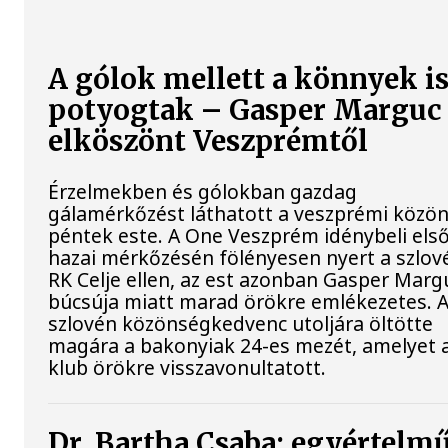
A gólok mellett a könnyek i
potyogtak – Gasper Marguc
elköszönt Veszprémtől
Érzelmekben és gólokban gazdag
gálamérkőzést láthatott a veszprémi közö
péntek este. A One Veszprém idénybeli els
hazai mérkőzésén fölényesen nyert a szlov
RK Celje ellen, az est azonban Gasper Marg
búcsúja miatt marad örökre emlékezetes. 
szlovén közönségkedvenc utoljára öltötte
magára a bakonyiak 24-es mezét, amelyet 
klub örökre visszavonultatott.
Dr. Bartha Csaba: egyértelm