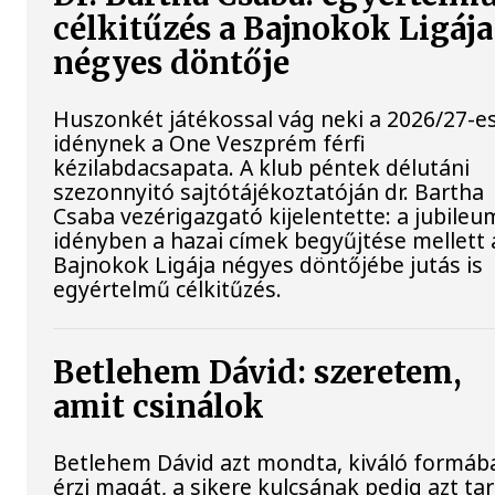
célkitűzés a Bajnokok Ligája
négyes döntője
Huszonkét játékossal vág neki a 2026/27-e
idénynek a One Veszprém férfi
kézilabdacsapata. A klub péntek délutáni
szezonnyitó sajtótájékoztatóján dr. Bartha
Csaba vezérigazgató kijelentette: a jubileu
idényben a hazai címek begyűjtése mellett 
Bajnokok Ligája négyes döntőjébe jutás is
egyértelmű célkitűzés.
Betlehem Dávid: szeretem,
amit csinálok
Betlehem Dávid azt mondta, kiváló formáb
érzi magát, a sikere kulcsának pedig azt tar