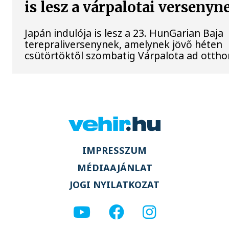
is lesz a várpalotai versenyn
Japán indulója is lesz a 23. HunGarian Baja
terepraliversenynek, amelynek jövő héten
csütörtöktől szombatig Várpalota ad ottho
IMPRESSZUM
MÉDIAAJÁNLAT
JOGI NYILATKOZAT