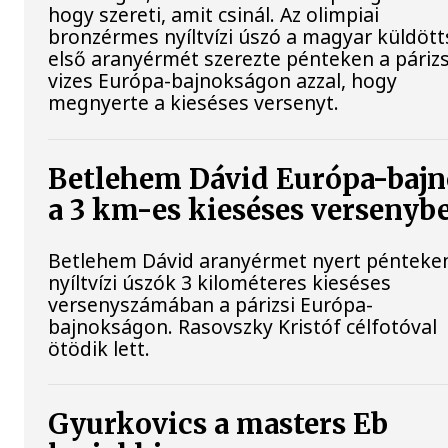
hogy szereti, amit csinál. Az olimpiai
bronzérmes nyíltvízi úszó a magyar küldöt
első aranyérmét szerezte pénteken a párizs
vizes Európa-bajnokságon azzal, hogy
megnyerte a kieséses versenyt.
Betlehem Dávid Európa-baj
a 3 km-es kieséses versenyb
Betlehem Dávid aranyérmet nyert pénteke
nyíltvízi úszók 3 kilométeres kieséses
versenyszámában a párizsi Európa-
bajnokságon. Rasovszky Kristóf célfotóval
ötödik lett.
Gyurkovics a masters Eb