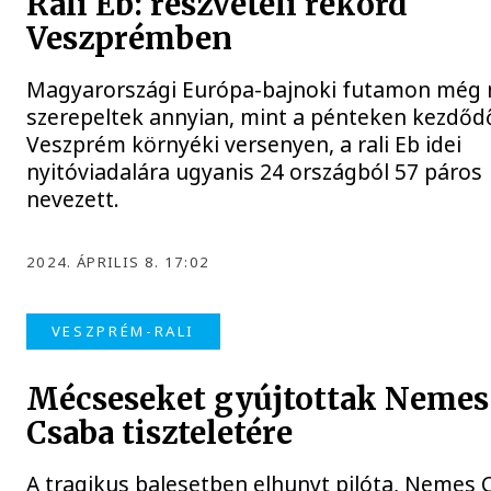
Rali Eb: részvételi rekord
Veszprémben
Magyarországi Európa-bajnoki futamon még
szerepeltek annyian, mint a pénteken kezdőd
Veszprém környéki versenyen, a rali Eb idei
nyitóviadalára ugyanis 24 országból 57 páros
nevezett.
2024. ÁPRILIS 8. 17:02
VESZPRÉM-RALI
Mécseseket gyújtottak Nemes
Csaba tiszteletére
A tragikus balesetben elhunyt pilóta, Nemes 