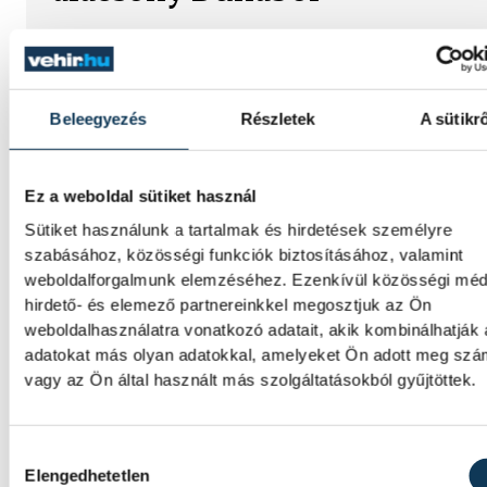
A folyó rekordalacsony vízállása miatt egy
csaknem komplett, II. világháborús német
DKW NZ 350-1 motorkerékpárbukkant elő 
Batthyány téri rakpart sziklái alól, máshol
Beleegyezés
Részletek
A sütikrő
pedig egy közel féltonnás brit akna került e
Ez a weboldal sütiket használ
Késéltánc a Dunán: Mi
Sütiket használunk a tartalmak és hirdetések személyre
történik, ha leáll Paks?
szabásához, közösségi funkciók biztosításához, valamint
weboldalforgalmunk elemzéséhez. Ezenkívül közösségi méd
hirdető- és elemező partnereinkkel megosztjuk az Ön
Mártha Imre, az MVM Zrt. egykori
weboldalhasználatra vonatkozó adatait, akik kombinálhatják
vezérigazgatója ATV-n Rónai Egonnak adot
interjújában vázolta fel a Paksi Atomerőmű
adatokat más olyan adatokkal, amelyeket Ön adott meg sz
előtt álló példátlan technológiai kihívásokat
vagy az Ön által használt más szolgáltatásokból gyűjtöttek.
szakember, aki korábban éveken át felelt a
hazai energetikai fejlesztésekért és a paksi
blokkok működéséért, arra figyelmeztet: a
Hozzájárulás kiválasztása
erőmű olyan üzemállapotban van, amelyre
Elengedhetetlen