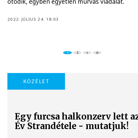
ötödik, egyben egyetlen murvás viadalát.
2022. JÚLIUS 24. 18:03
1
2
KÖZÉLET
Egy furcsa halkonzerv lett a
Év Strandétele - mutatjuk!