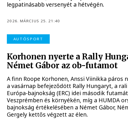
legpatinásabb versenyét a hétvégén.
2026. MÁRCIUS 25. 21:40
AUTÓSPORT
Korhonen nyerte a Rally Hung
Német Gábor az ob-futamot
A finn Roope Korhonen, Anssi Viinikka páros 
a vasárnap befejeződött Rally Hungaryt, a rali
Európa-bajnokság (ERC) idei második futamá
Veszprémben és környékén, míg a HUMDA or
bajnokság értékelésében a Német Gábor, Né
Gergely kettős végzett az élen.