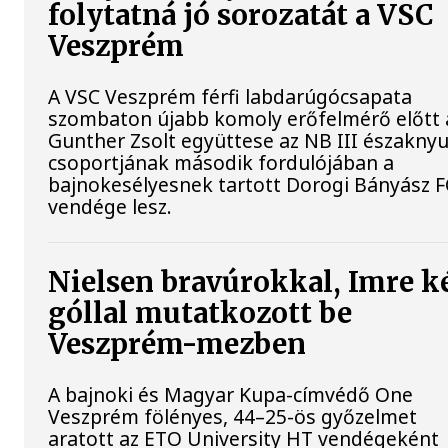
folytatná jó sorozatát a VSC
Veszprém
A VSC Veszprém férfi labdarúgócsapata
szombaton újabb komoly erőfelmérő előtt á
Gunther Zsolt együttese az NB III északnyu
csoportjának második fordulójában a
bajnokesélyesnek tartott Dorogi Bányász F
vendége lesz.
Nielsen bravúrokkal, Imre k
góllal mutatkozott be
Veszprém-mezben
A bajnoki és Magyar Kupa-címvédő One
Veszprém fölényes, 44–25-ös győzelmet
aratott az ETO University HT vendégeként