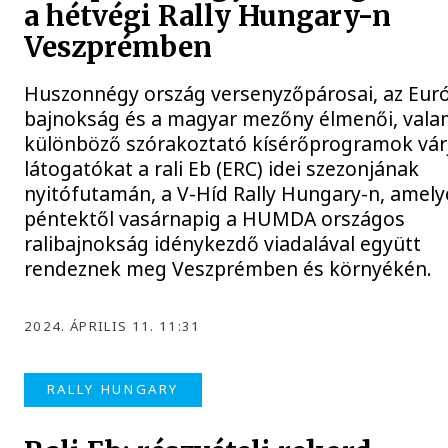
a hétvégi Rally Hungary-n
Veszprémben
Huszonnégy ország versenyzőpárosai, az Eur
bajnokság és a magyar mezőny élmenői, vala
különböző szórakoztató kísérőprogramok vár
látogatókat a rali Eb (ERC) idei szezonjának
nyitófutamán, a V-Híd Rally Hungary-n, amely
péntektől vasárnapig a HUMDA országos
ralibajnokság idénykezdő viadalával együtt
rendeznek meg Veszprémben és környékén.
2024. ÁPRILIS 11. 11:31
RALLY HUNGARY