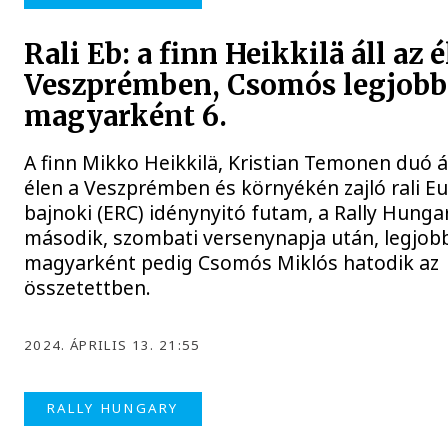
Rali Eb: a finn Heikkilä áll az 
Veszprémben, Csomós legjobb
magyarként 6.
A finn Mikko Heikkilä, Kristian Temonen duó ál
élen a Veszprémben és környékén zajló rali E
bajnoki (ERC) idénynyitó futam, a Rally Hunga
második, szombati versenynapja után, legjob
magyarként pedig Csomós Miklós hatodik az
összetettben.
2024. ÁPRILIS 13. 21:55
RALLY HUNGARY