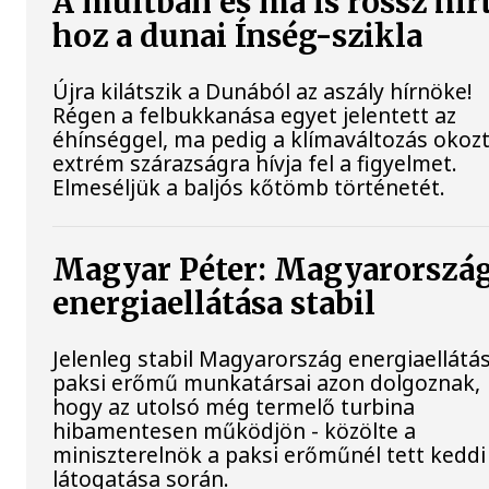
A múltban és ma is rossz hír
hoz a dunai Ínség-szikla
Újra kilátszik a Dunából az aszály hírnöke!
Régen a felbukkanása egyet jelentett az
éhínséggel, ma pedig a klímaváltozás okoz
extrém szárazságra hívja fel a figyelmet.
Elmeséljük a baljós kőtömb történetét.
Magyar Péter: Magyarorszá
energiaellátása stabil
Jelenleg stabil Magyarország energiaellátás
paksi erőmű munkatársai azon dolgoznak,
hogy az utolsó még termelő turbina
hibamentesen működjön - közölte a
miniszterelnök a paksi erőműnél tett keddi
látogatása során.