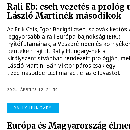
Rali Eb: cseh vezetés a prológ 
László Martinék másodikok
Az Erik Cais, Igor Bacigál cseh, szlovák kettős 
leggyorsabb a rali Európa-bajnokság (ERC)
nyitófutamának, a Veszprémben és környéké
pénteken rajtolt Rally Hungary-nek a
Királyszentistvánban rendezett prológján, me
László Martin, Bán Viktor páros csak egy
tizedmásodperccel maradt el az éllovastól.
2024. ÁPRILIS 12. 21:50
RALLY HUNGARY
Európa és Magyarország élme