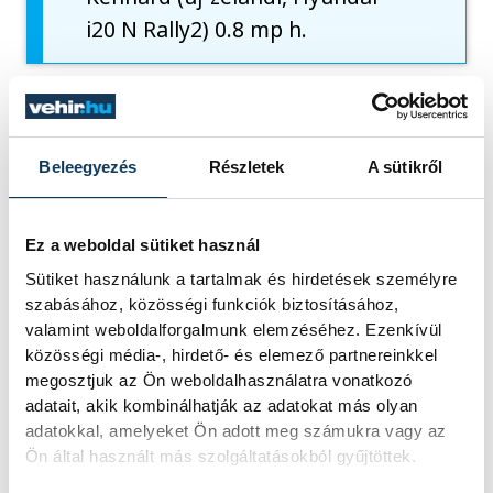
i20 N Rally2) 0.8 mp h.
sport
autósport
rali
Beleegyezés
Részletek
A sütikről
Veszprém-rali
Rally Hungary
Ez a weboldal sütiket használ
Sütiket használunk a tartalmak és hirdetések személyre
szabásához, közösségi funkciók biztosításához,
valamint weboldalforgalmunk elemzéséhez. Ezenkívül
FOTÓS
SZERZŐ
közösségi média-, hirdető- és elemező partnereinkkel
Szalai
vehir.hu
megosztjuk az Ön weboldalhasználatra vonatkozó
Csaba
adatait, akik kombinálhatják az adatokat más olyan
adatokkal, amelyeket Ön adott meg számukra vagy az
Ön által használt más szolgáltatásokból gyűjtöttek.