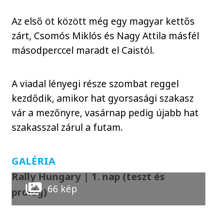
Az első öt között még egy magyar kettős
zárt, Csomós Miklós és Nagy Attila másfél
másodperccel maradt el Caistól.
A viadal lényegi része szombat reggel
kezdődik, amikor hat gyorsasági szakasz
vár a mezőnyre, vasárnap pedig újabb hat
szakasszal zárul a futam.
GALÉRIA
Rally Hungary | 1. nap (teszt és
66 kép
prológ)