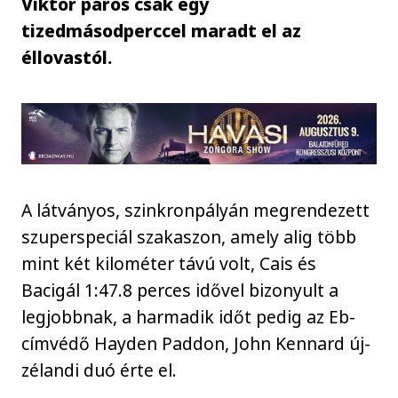
Viktor páros csak egy
tizedmásodperccel maradt el az
éllovastól.
A látványos, szinkronpályán megrendezett
szuperspeciál szakaszon, amely alig több
mint két kilométer távú volt, Cais és
Bacigál 1:47.8 perces idővel bizonyult a
legjobbnak, a harmadik időt pedig az Eb-
címvédő Hayden Paddon, John Kennard új-
zélandi duó érte el.