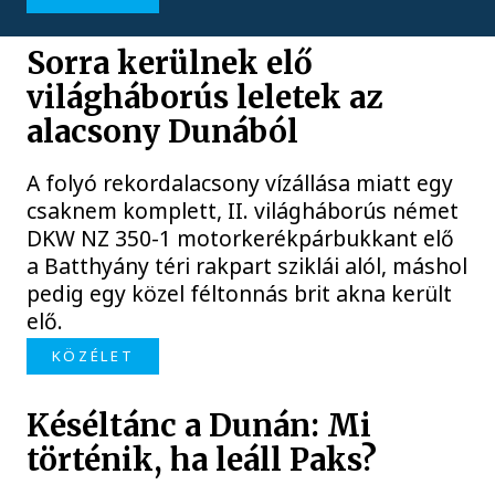
Sorra kerülnek elő
világháborús leletek az
alacsony Dunából
A folyó rekordalacsony vízállása miatt egy
csaknem komplett, II. világháborús német
DKW NZ 350-1 motorkerékpárbukkant elő
a Batthyány téri rakpart sziklái alól, máshol
pedig egy közel féltonnás brit akna került
elő.
KÖZÉLET
Késéltánc a Dunán: Mi
történik, ha leáll Paks?