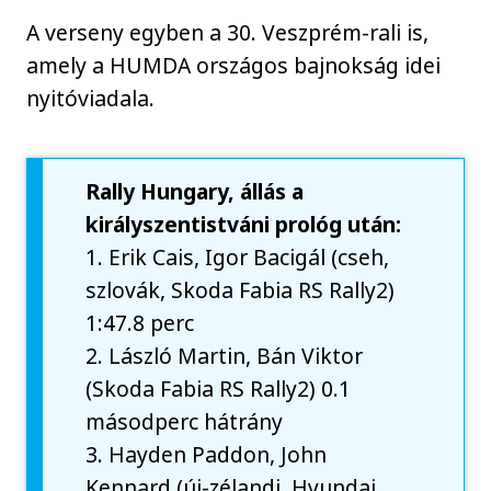
A verseny egyben a 30. Veszprém-rali is,
amely a HUMDA országos bajnokság idei
nyitóviadala.
Rally Hungary, állás a
királyszentistváni prológ után:
1. Erik Cais, Igor Bacigál (cseh,
szlovák, Skoda Fabia RS Rally2)
1:47.8 perc
2. László Martin, Bán Viktor
(Skoda Fabia RS Rally2) 0.1
másodperc hátrány
3. Hayden Paddon, John
Kennard (új-zélandi, Hyundai