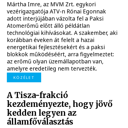
Mártha Imre, az MVM Zrt. egykori
vezérigazgatója ATV-n Rónai Egonnak
adott interjújában vázolta fel a Paksi
Atomerőmű előtt álló példátlan
technológiai kihívásokat. A szakember, aki
korábban éveken át felelt a hazai
energetikai fejlesztésekért és a paksi
blokkok működéséért, arra figyelmeztet:
az erőmű olyan üzemállapotban van,
amelyre eredetileg nem tervezték.
KÖZÉLET
A Tisza-frakció
kezdeményezte, hogy jövő
kedden legyen az
államfőválasztás