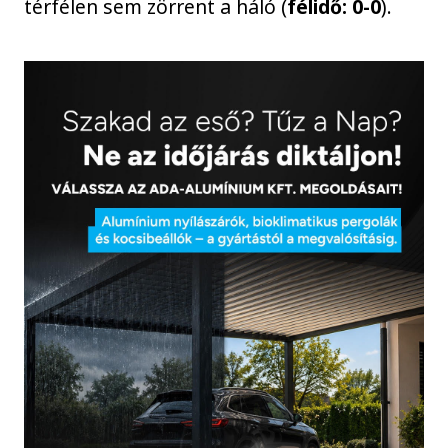
térfélen sem zörrent a háló (
félidő: 0-0
).