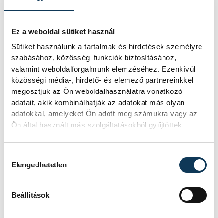
Pető Tamás lapunk megkeresésére azt
nyilatkozta, a Csorna tabellán elfoglalt
Ez a weboldal sütiket használ
pozíciója egyáltalán nem tükrözi a csapat
Sütiket használunk a tartalmak és hirdetések személyre
teljesítményét: a házigazda szervezetten, jól
szabásához, közösségi funkciók biztosításához,
futballozott, nehéz feladat volt felülmúlni. A
valamint weboldalforgalmunk elemzéséhez. Ezenkívül
vezetőedző a kapus Kemenes Botond
közösségi média-, hirdető- és elemező partnereinkkel
megosztjuk az Ön weboldalhasználatra vonatkozó
teljesítményét külön is méltatta.
adatait, akik kombinálhatják az adatokat más olyan
adatokkal, amelyeket Ön adott meg számukra vagy az
Ön által használt más szolgáltatásokból gyűjtöttek.
sport
labdarúgás
VSC Veszprém
Hozzájárulás kiválasztása
Elengedhetetlen
Beállítások
FOTÓS
SZERZŐ
Szalai
vehir.hu