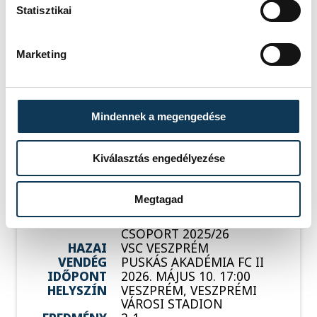
Csaba
Statisztikai
Marketing
Események
Mindennek a megengedése
KORÁBBI ESEMÉNYEK BETÖLTÉSE
Kiválasztás engedélyezése
Megtagad
SOROZAT
NB III ÉSZAKNYUGATI
CSOPORT 2025/26
HAZAI
VSC VESZPRÉM
VENDÉG
PUSKÁS AKADÉMIA FC II
IDŐPONT
2026. MÁJUS 10. 17:00
HELYSZÍN
VESZPRÉM, VESZPRÉMI
VÁROSI STADION