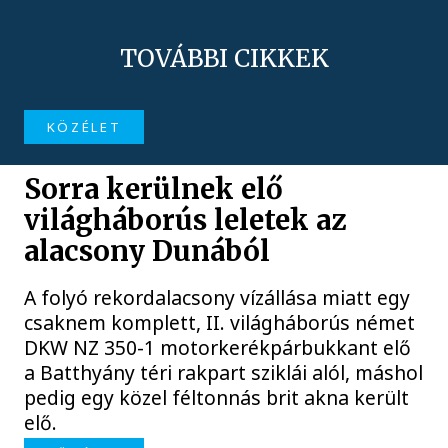
TOVÁBBI CIKKEK
KÖZÉLET
Sorra kerülnek elő
világháborús leletek az
alacsony Dunából
A folyó rekordalacsony vízállása miatt egy
csaknem komplett, II. világháborús német
DKW NZ 350-1 motorkerékpárbukkant elő
a Batthyány téri rakpart sziklái alól, máshol
pedig egy közel féltonnás brit akna került
elő.