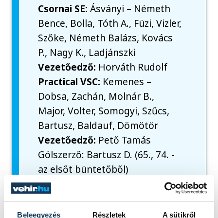
Csornai SE:
Ásványi – Németh
Bence, Bolla, Tóth A., Füzi, Vizler,
Szőke, Németh Balázs, Kovács
P., Nagy K., Ladjánszki
Vezetőedző:
Horváth Rudolf
Practical VSC:
Kemenes –
Dobsa, Zachán, Molnár B.,
Major, Volter, Somogyi, Szűcs,
Bartusz, Baldauf, Dömötör
Vezetőedző:
Pető Tamás
Gólszerző: Bartusz D. (65., 74. -
az elsőt büntetőből)
A lefújást követően a veszprémiek trénere,
Beleegyezés
Részletek
A sütikről