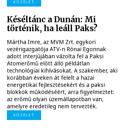
KÖZÉLET
Késéltánc a Dunán: Mi
történik, ha leáll Paks?
Mártha Imre, az MVM Zrt. egykori
vezérigazgatója ATV-n Rónai Egonnak
adott interjújában vázolta fel a Paksi
Atomerőmű előtt álló példátlan
technológiai kihívásokat. A szakember, aki
korábban éveken át felelt a hazai
energetikai fejlesztésekért és a paksi
blokkok működéséért, arra figyelmeztet:
az erőmű olyan üzemállapotban van,
amelyre eredetileg nem tervezték.
KÖZÉLET