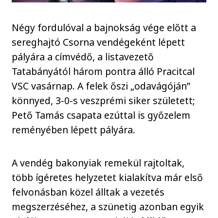
Négy fordulóval a bajnokság vége előtt a
sereghajtó Csorna vendégeként lépett
pályára a címvédő, a listavezető
Tatabányától három pontra álló Pracitcal
VSC vasárnap. A felek őszi „odavágóján”
könnyed, 3-0-s veszprémi siker született;
Pető Tamás csapata ezúttal is győzelem
reményében lépett pályára.
A vendég bakonyiak remekül rajtoltak,
több ígéretes helyzetet kialakítva már első
felvonásban közel álltak a vezetés
megszerzéséhez, a szünetig azonban egyik