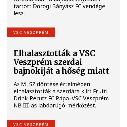
tartott Dorogi Bányász FC vendége
lesz.
VSC VESZPRÉM
Elhalasztották a VSC
Veszprém szerdai
bajnokiját a hőség miatt
Az MLSZ döntése értelmében
elhalasztották a szerdára kiírt Frutti
Drink-Perutz FC Pápa–VSC Veszprém
NB III-as labdarúgó-mérkőzést.
VSC VESZPRÉM