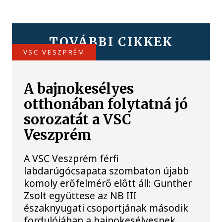
TOVÁBBI CIKKEK
VSC VESZPRÉM
A bajnokesélyes
otthonában folytatná jó
sorozatát a VSC
Veszprém
A VSC Veszprém férfi
labdarúgócsapata szombaton újabb
komoly erőfelmérő előtt áll: Gunther
Zsolt együttese az NB III
északnyugati csoportjának második
fordulójában a bajnokesélyesnek