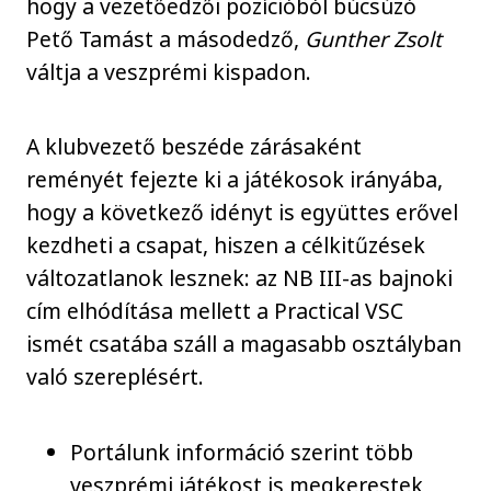
hogy a vezetőedzői pozícióból búcsúzó
Pető Tamást a másodedző,
Gunther Zsolt
váltja a veszprémi kispadon.
A klubvezető beszéde zárásaként
reményét fejezte ki a játékosok irányába,
hogy a következő idényt is együttes erővel
kezdheti a csapat, hiszen a célkitűzések
változatlanok lesznek: az NB III-as bajnoki
cím elhódítása mellett a Practical VSC
ismét csatába száll a magasabb osztályban
való szereplésért.
Portálunk információ szerint több
veszprémi játékost is megkerestek