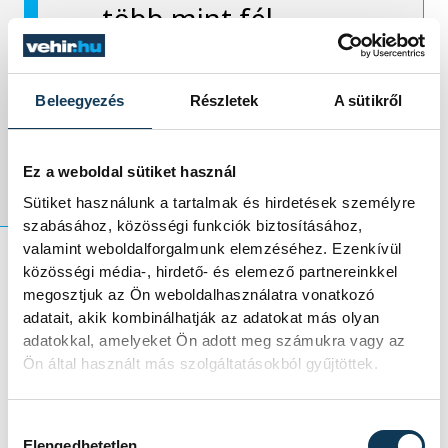
több mint fél
évtizedben nyújtott
alázatos
Beleegyezés
Részletek
A sütikről
munkásságért.
Ez a weboldal sütiket használ
Sütiket használunk a tartalmak és hirdetések személyre
szabásához, közösségi funkciók biztosításához,
valamint weboldalforgalmunk elemzéséhez. Ezenkívül
közösségi média-, hirdető- és elemező partnereinkkel
Az elismerést a polgármester saját
megosztjuk az Ön weboldalhasználatra vonatkozó
adatait, akik kombinálhatják az adatokat más olyan
hatáskörében olyan személyeknek
adatokkal, amelyeket Ön adott meg számukra vagy az
adományozhatja, akik
Ön által használt más szolgáltatásokból gyűjtöttek.
tevékenységükkel Veszprém anyagi,
szellemi és művészeti életét
Hozzájárulás kiválasztása
gazdagították.
Elengedhetetlen