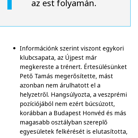
az est folyamán.
Információnk szerint viszont egykori
klubcsapata, az Újpest már
megkereste a trénert. Értesülésünket
Pető Tamás megerősítette, mást
azonban nem árulhatott el a
helyzetről. Hangsúlyozta, a veszprémi
pozíciójából nem ezért búcsúzott,
korábban a Budapest Honvéd és más
magasabb osztályban szereplő
egyesületek felkérését is elutasította,