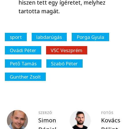
hiszen tett egy ígéretet, melyhez
tartotta magát.
sport
labdarúgás
Porga Gyula
Ovádi Péter
VSC Veszprém
Pető Tamás
Szabó Péter
Gunther Zsolt
SZERZŐ
FOTÓS
Simon
Kovács