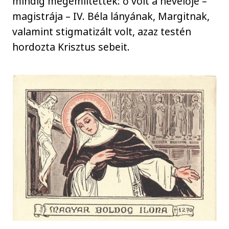
mindig megemlítettek: ő volt a nevelője –
magistrája – IV. Béla lányának, Margitnak,
valamint stigmatizált volt, azaz testén
hordozta Krisztus sebeit.