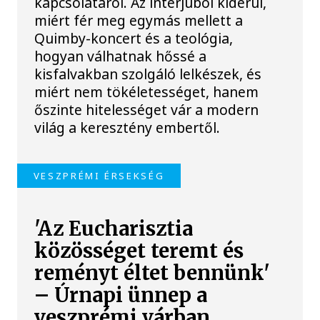
kapcsolatáról. Az interjúból kiderül,
miért fér meg egymás mellett a
Quimby-koncert és a teológia,
hogyan válhatnak hőssé a
kisfalvakban szolgáló lelkészek, és
miért nem tökéletességet, hanem
őszinte hitelességet vár a modern
világ a keresztény embertől.
VESZPRÉMI ÉRSEKSÉG
'Az Eucharisztia
közösséget teremt és
reményt éltet bennünk'
– Úrnapi ünnep a
veszprémi várban