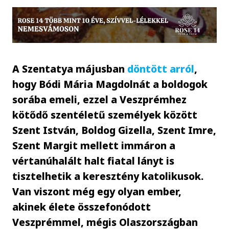
A Szentatya májusban
döntött arról
,
hogy Bódi Mária Magdolnát a boldogok
sorába emeli, ezzel a Veszprémhez
kötődő szentéletű személyek között
Szent István, Boldog Gizella, Szent Imre,
Szent Margit mellett immáron a
vértanúhalált halt fiatal lányt is
tisztelhetik a keresztény katolikusok.
Van viszont még egy olyan ember,
akinek élete összefonódott
Veszprémmel, mégis Olaszországban