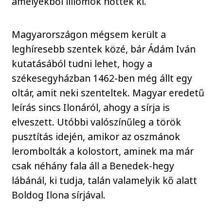
amelyekből liliomok nőttek ki.
Magyarországon mégsem került a
leghíresebb szentek közé, bár Ádám Iván
kutatásából tudni lehet, hogy a
székesegyházban 1462-ben még állt egy
oltár, amit neki szenteltek. Magyar eredetű
leírás sincs Ilonáról, ahogy a sírja is
elveszett. Utóbbi valószínűleg a török
pusztítás idején, amikor az oszmánok
lerombolták a kolostort, aminek ma már
csak néhány fala áll a Benedek-hegy
lábánál, ki tudja, talán valamelyik kő alatt
Boldog Ilona sírjával.