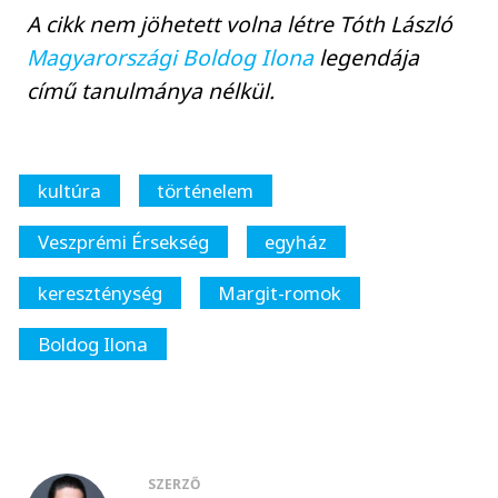
A cikk nem jöhetett volna létre Tóth László
Magyarországi Boldog Ilona
legendája
című tanulmánya nélkül.
kultúra
történelem
Veszprémi Érsekség
egyház
kereszténység
Margit-romok
Boldog Ilona
SZERZŐ