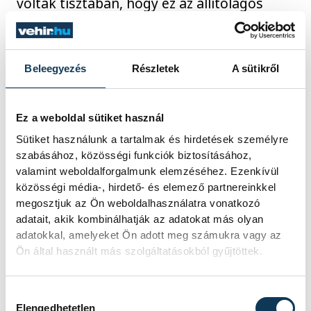
voltak tisztában, hogy ez az állítólagos
magyar apáca pontosan kicsoda. Felmerült
az is, hogy talán magáról a király lányáról,
Margitról szólnak a legendák. A tények
Beleegyezés
Részletek
A sütikről
tisztázása miatt a rend magyarországi
provinciálisától kértek tájékoztatást, az ő
Ez a weboldal sütiket használ
levelezésükből derült ki, hogy Ilona volt az
Sütiket használunk a tartalmak és hirdetések személyre
az apáca, aki stigmatizált volt és ezt találta
szabásához, közösségi funkciók biztosításához,
meg Fawtier is a kutatása során.
valamint weboldalforgalmunk elemzéséhez. Ezenkívül
közösségi média-, hirdető- és elemező partnereinkkel
megosztjuk az Ön weboldalhasználatra vonatkozó
adatait, akik kombinálhatják az adatokat más olyan
adatokkal, amelyeket Ön adott meg számukra vagy az
Ön által használt más szolgáltatásokból gyűjtöttek.
Hozzájárulás kiválasztása
Elengedhetetlen