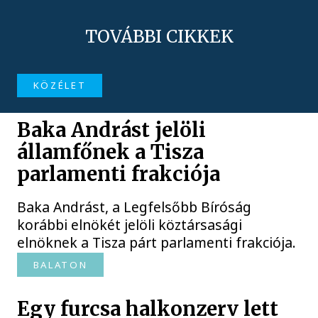
TOVÁBBI CIKKEK
KÖZÉLET
Baka Andrást jelöli
államfőnek a Tisza
parlamenti frakciója
Baka Andrást, a Legfelsőbb Bíróság
korábbi elnökét jelöli köztársasági
elnöknek a Tisza párt parlamenti frakciója.
BALATON
Egy furcsa halkonzerv lett