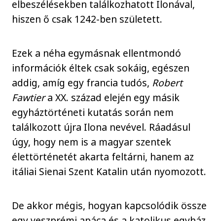
elbeszélésekben találkozhatott Ilonával,
hiszen ő csak 1242-ben született.
Ezek a néha egymásnak ellentmondó
információk éltek csak sokáig, egészen
addig, amíg egy francia tudós,
Robert
Fawtier
a XX. század elején egy másik
egyháztörténeti kutatás során nem
találkozott újra Ilona nevével. Ráadásul
úgy, hogy nem is a magyar szentek
élettörténetét akarta feltárni, hanem az
itáliai Sienai Szent Katalin után nyomozott.
De akkor mégis, hogyan kapcsolódik össze
egy veszprémi apáca és a katolikus egyház