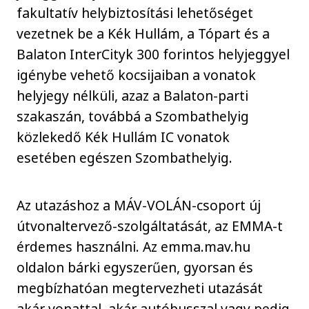
fakultatív helybiztosítási lehetőséget
vezetnek be a Kék Hullám, a Tópart és a
Balaton InterCityk 300 forintos helyjeggyel
igénybe vehető kocsijaiban a vonatok
helyjegy nélküli, azaz a Balaton-parti
szakaszán, továbbá a Szombathelyig
közlekedő Kék Hullám IC vonatok
esetében egészen Szombathelyig.
Az utazáshoz a MÁV-VOLÁN-csoport új
útvonaltervező-szolgáltatását, az EMMA-t
érdemes használni. Az emma.mav.hu
oldalon bárki egyszerűen, gyorsan és
megbízhatóan megtervezheti utazását
akár vonattal, akár autóbusszal vagy pedig