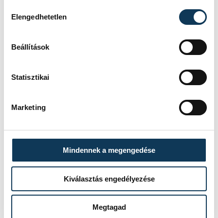
elérhető a Kék Hullám expresszvonatokhoz
Hozzájárulás kiválasztása
Elengedhetetlen
csatlakozó Tihanybuszokkal.
Beállítások
közlekedés
Balaton
MÁV
Statisztikai
volánbusz
Marketing
Mindennek a megengedése
SZERZŐ
vehir.hu
Kiválasztás engedélyezése
Megtagad