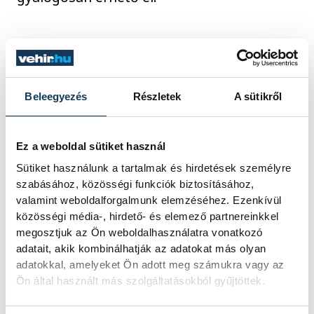
A Volánbusz 2022 nyarától még
egyszerűbb, átláthatóbb, a jelenlegieket
kiegészítő információkat nyújtó
Beleegyezés
Részletek
A sütikről
utastájékoztatási felületeket biztosít a
Balatonfüred és Tihany között utazóknak,
Ez a weboldal sütiket használ
az autóbuszjáratok pedig a Tihanybusz
nevet és logót viselik.
Sütiket használunk a tartalmak és hirdetések személyre
szabásához, közösségi funkciók biztosításához,
valamint weboldalforgalmunk elemzéséhez. Ezenkívül
Idén a nyári tanítási szünetben, a hétvégi
közösségi média-, hirdető- és elemező partnereinkkel
megosztjuk az Ön weboldalhasználatra vonatkozó
időszakban új Tihanybusz-járatok segítik
adatait, akik kombinálhatják az adatokat más olyan
az eljutást, így 9 és 18 óra között már
adatokkal, amelyeket Ön adott meg számukra vagy az
félóránként indulnak az autóbuszok.
Ön által használt más szolgáltatásokból gyűjtöttek.
Budapest felől Tihany kétóránként