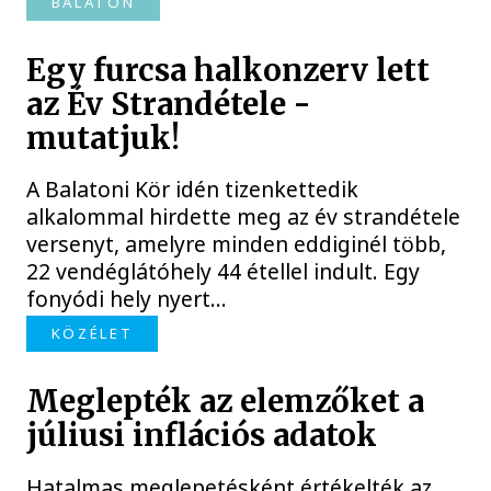
BALATON
Egy furcsa halkonzerv lett
az Év Strandétele -
mutatjuk!
A Balatoni Kör idén tizenkettedik
alkalommal hirdette meg az év strandétele
versenyt, amelyre minden eddiginél több,
22 vendéglátóhely 44 étellel indult. Egy
fonyódi hely nyert...
KÖZÉLET
Meglepték az elemzőket a
júliusi inflációs adatok
Hatalmas meglepetésként értékelték az