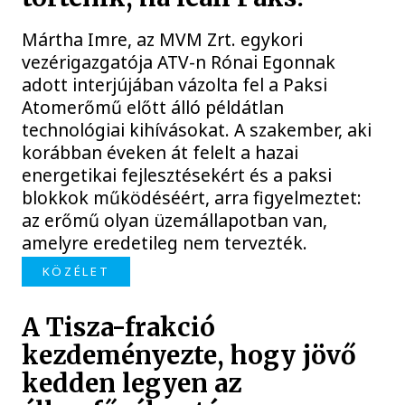
Mártha Imre, az MVM Zrt. egykori
vezérigazgatója ATV-n Rónai Egonnak
adott interjújában vázolta fel a Paksi
Atomerőmű előtt álló példátlan
technológiai kihívásokat. A szakember, aki
korábban éveken át felelt a hazai
energetikai fejlesztésekért és a paksi
blokkok működéséért, arra figyelmeztet:
az erőmű olyan üzemállapotban van,
amelyre eredetileg nem tervezték.
KÖZÉLET
A Tisza-frakció
kezdeményezte, hogy jövő
kedden legyen az