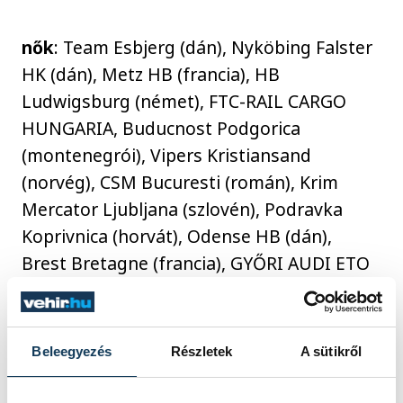
nők
: Team Esbjerg (dán), Nyköbing Falster
HK (dán), Metz HB (francia), HB
Ludwigsburg (német), FTC-RAIL CARGO
HUNGARIA, Buducnost Podgorica
(montenegrói), Vipers Kristiansand
(norvég), CSM Bucuresti (román), Krim
Mercator Ljubljana (szlovén), Podravka
Koprivnica (horvát), Odense HB (dán),
Brest Bretagne (francia), GYŐRI AUDI ETO
KC, Storhamar HE (norvég), Gloria Bistrita-
Nasaud (román), Rapid Bucuresti (román)
Beleegyezés
Részletek
A sütikről
sport
kézilabda