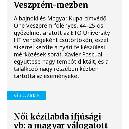
Veszprém-mezben
A bajnoki és Magyar Kupa-címvédő
One Veszprém fölényes, 44–25-ös
győzelmet aratott az ETO University
HT vendégeként csütörtökön, ezzel
sikerrel kezdte a nyári felkészülési
mérkőzések sorát. Xavier Pascual
együttese nagy tempót diktált, és a
találkozó nagy részében kézben
tartotta az eseményeket.
KÉZILABDA
Női kézilabda ifjúsági
vb: a magyar válogatott