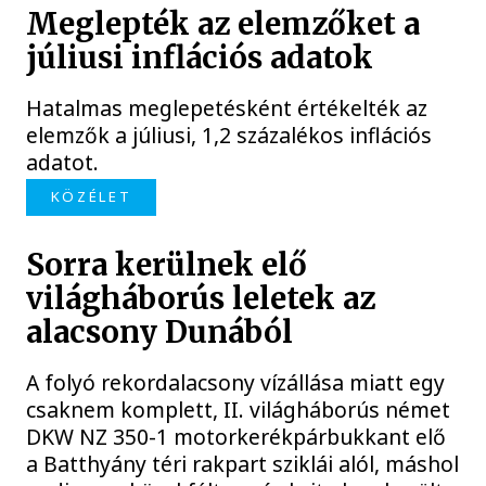
Meglepték az elemzőket a
júliusi inflációs adatok
Hatalmas meglepetésként értékelték az
elemzők a júliusi, 1,2 százalékos inflációs
adatot.
KÖZÉLET
Sorra kerülnek elő
világháborús leletek az
alacsony Dunából
A folyó rekordalacsony vízállása miatt egy
csaknem komplett, II. világháborús német
DKW NZ 350-1 motorkerékpárbukkant elő
a Batthyány téri rakpart sziklái alól, máshol