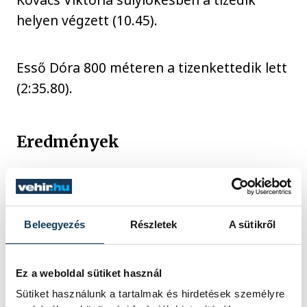
helyen végzett (10.45).
Esső Dóra 800 méteren a tizenkettedik lett
(2:35.80).
Eredmények
Férfi. 400 méter: 26. Till Erik 54.45, 28. Rácz
Gergely 55.33. 400 gát: 12. Till Erik 1:01.91,
Beleegyezés
Részletek
A sütikről
13. Rácz Gergely 1:02.07. Magasugrás: 3.
Ticz Ádám 1.91. Távolugrás: 21. Enyingi
Ez a weboldal sütiket használ
Donát 5.44. Gerelyhajítás: 3. Tombor
Sütiket használunk a tartalmak és hirdetések személyre
Kristóf 64.20, 8. Mátyás Gergő 49.81.