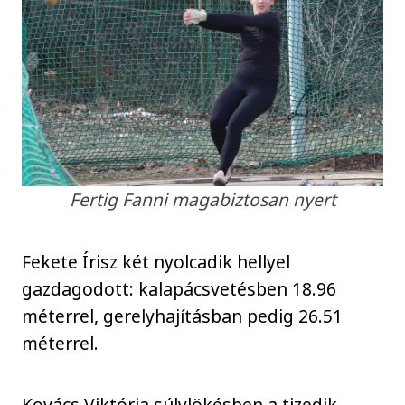
Fertig Fanni magabiztosan nyert
Fekete Írisz két nyolcadik hellyel
gazdagodott: kalapácsvetésben 18.96
méterrel, gerelyhajításban pedig 26.51
méterrel.
Kovács Viktória súlylökésben a tizedik