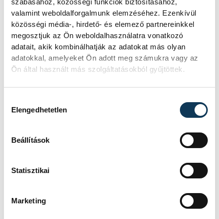
szabásához, közösségi funkciók biztosításához,
valamint weboldalforgalmunk elemzéséhez. Ezenkívül
közösségi média-, hirdető- és elemező partnereinkkel
Női. 800: 12. Esső Dóra 2:35.80. Távolugrás:
megosztjuk az Ön weboldalhasználatra vonatkozó
19. Takács Kira 4.85. Súlylökés: 10. Kovács
adatait, akik kombinálhatják az adatokat más olyan
Viktória 10.45. Kalapácsvetés: 1. Fertig
adatokkal, amelyeket Ön adott meg számukra vagy az
Fanni 64.13, 8. Fekete Írisz 18.96.
Ön által használt más szolgáltatásokból gyűjtöttek.
Gerelyhajítás: 8. Fekete Írisz 26.51.
Hozzájárulás kiválasztása
Elengedhetetlen
sport
atlétika
VEDAC
Beállítások
Statisztikai
SZERZŐ
Marketing
vehir.hu