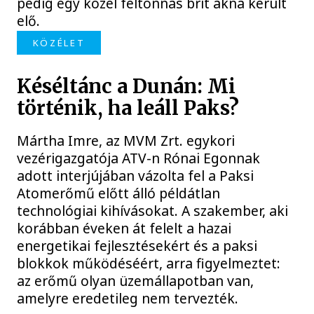
pedig egy közel féltonnás brit akna került
elő.
KÖZÉLET
Késéltánc a Dunán: Mi
történik, ha leáll Paks?
Mártha Imre, az MVM Zrt. egykori
vezérigazgatója ATV-n Rónai Egonnak
adott interjújában vázolta fel a Paksi
Atomerőmű előtt álló példátlan
technológiai kihívásokat. A szakember, aki
korábban éveken át felelt a hazai
energetikai fejlesztésekért és a paksi
blokkok működéséért, arra figyelmeztet:
az erőmű olyan üzemállapotban van,
amelyre eredetileg nem tervezték.