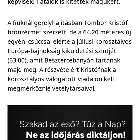
képviselő fiatalok is kitettek magukért.
A fiúknál gerelyhajításban Tombor Kristóf
bronzérmet szerzett, de a 64.20 méteres új
egyéni csúccsal elérte a júliusi korosztályos
Európa-bajnokság kiküldetési szintjét
(63.00), amit Besztercebányán tartanak
majd meg. A részvételért Kristófnak a
korosztályos válogatott viadalon kell
megmérkőznie vetélytársaival.