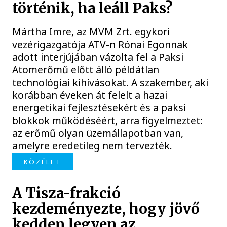
történik, ha leáll Paks?
Mártha Imre, az MVM Zrt. egykori
vezérigazgatója ATV-n Rónai Egonnak
adott interjújában vázolta fel a Paksi
Atomerőmű előtt álló példátlan
technológiai kihívásokat. A szakember, aki
korábban éveken át felelt a hazai
energetikai fejlesztésekért és a paksi
blokkok működéséért, arra figyelmeztet:
az erőmű olyan üzemállapotban van,
amelyre eredetileg nem tervezték.
KÖZÉLET
A Tisza-frakció
kezdeményezte, hogy jövő
kedden legyen az