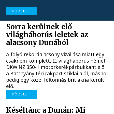
KÖZÉLET
Sorra kerülnek elő
világháborús leletek az
alacsony Dunából
A folyó rekordalacsony vízállása miatt egy
csaknem komplett, II. világháborús német
DKW NZ 350-1 motorkerékpárbukkant elő
a Batthyány téri rakpart sziklái alól, máshol
pedig egy közel féltonnás brit akna került
elő.
KÖZÉLET
Késéltánc a Dunán: Mi