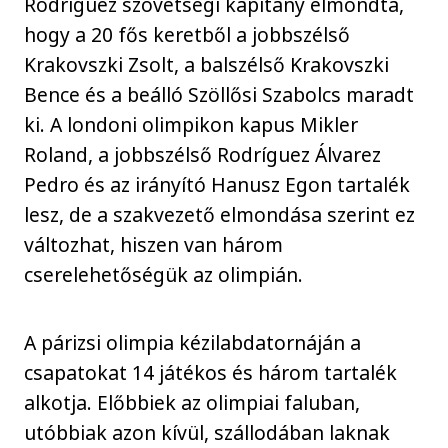
Rodríguez szövetségi kapitány elmondta,
hogy a 20 fős keretből a jobbszélső
Krakovszki Zsolt, a balszélső Krakovszki
Bence és a beálló Szöllősi Szabolcs maradt
ki. A londoni olimpikon kapus Mikler
Roland, a jobbszélső Rodríguez Álvarez
Pedro és az irányító Hanusz Egon tartalék
lesz, de a szakvezető elmondása szerint ez
változhat, hiszen van három
cserelehetőségük az olimpián.
A párizsi olimpia kézilabdatornáján a
csapatokat 14 játékos és három tartalék
alkotja. Előbbiek az olimpiai faluban,
utóbbiak azon kívül, szállodában laknak