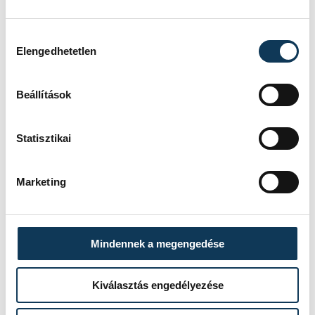
olimpia
férfi kézilabda-válogatott
Hozzájárulás kiválasztása
Elengedhetetlen
Párizs 2024
Chema Rodríguez
Beállítások
Statisztikai
SZERZŐ
vehir.hu
Marketing
Mindennek a megengedése
Események
Kiválasztás engedélyezése