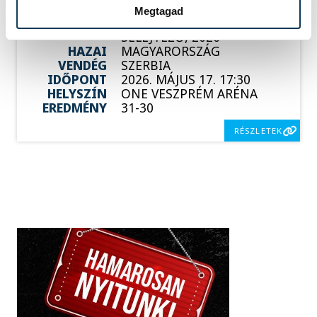
Megtagad
SOROZAT
FÉRFI KÉZILABDA VB-
SELEJTEZŐ, 2026
HAZAI
MAGYARORSZÁG
VENDÉG
SZERBIA
IDŐPONT
2026. MÁJUS 17. 17:30
HELYSZÍN
ONE VESZPRÉM ARÉNA
EREDMÉNY
31-30
RÉSZLETEK