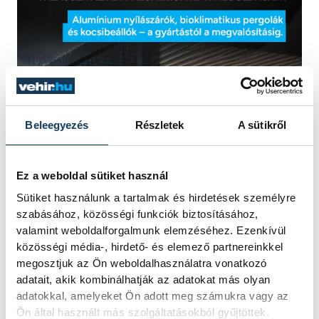
Beleegyezés
Részletek
A sütikről
Ez a weboldal sütiket használ
Sütiket használunk a tartalmak és hirdetések személyre
szabásához, közösségi funkciók biztosításához,
valamint weboldalforgalmunk elemzéséhez. Ezenkívül
közösségi média-, hirdető- és elemező partnereinkkel
megosztjuk az Ön weboldalhasználatra vonatkozó
adatait, akik kombinálhatják az adatokat más olyan
adatokkal, amelyeket Ön adott meg számukra vagy az
Ön által használt más szolgáltatásokból gyűjtöttek.
sport
kézilabda
ország-világ