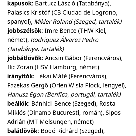
kapusok
: Bartucz László (Tatabánya),
Palasics Kristóf (CB Ciudad de Logrono,
spanyol),
Mikler Roland (Szeged, tartalék)
jobbszélsők
: Imre Bence (THW Kiel,
német),
Rodriguez Álvarez Pedro
(Tatabánya, tartalék)
jobbátlövők
: Ancsin Gábor (Ferencváros),
Ilic Zoran (HSV Hamburg, német)
irányítók
: Lékai Máté (Ferencváros),
Fazekas Gergő (Orlen Wisla Plock, lengyel),
Hanusz Egon (Benfica, portugál, tartalék)
beállók
: Bánhidi Bence (Szeged), Rosta
Miklós (Dinamo Bucuresti, román), Sipos
Adrián (MT Melsungen, német)
balátlövők
: Bodó Richárd (Szeged),