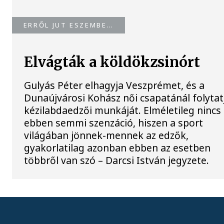
ERRŐL JUT ESZEMBE…
Elvágták a köldökzsinórt
Gulyás Péter elhagyja Veszprémet, és a
Dunaújvárosi Kohász női csapatánál folytat
kézilabdaedzői munkáját. Elméletileg nincs
ebben semmi szenzáció, hiszen a sport
világában jönnek-mennek az edzők,
gyakorlatilag azonban ebben az esetben
többről van szó – Darcsi István jegyzete.