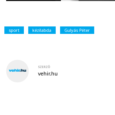
sport
kézilabda
Gulyás Péter
SZERZŐ
vehir.hu