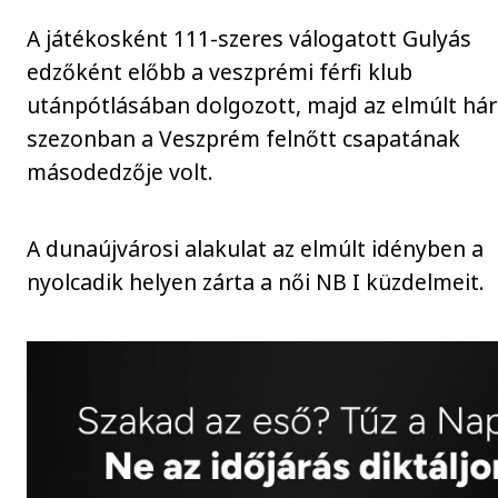
A játékosként 111-szeres válogatott Gulyás
edzőként előbb a veszprémi férfi klub
utánpótlásában dolgozott, majd az elmúlt há
szezonban a Veszprém felnőtt csapatának
másodedzője volt.
A dunaújvárosi alakulat az elmúlt idényben a
nyolcadik helyen zárta a női NB I küzdelmeit.