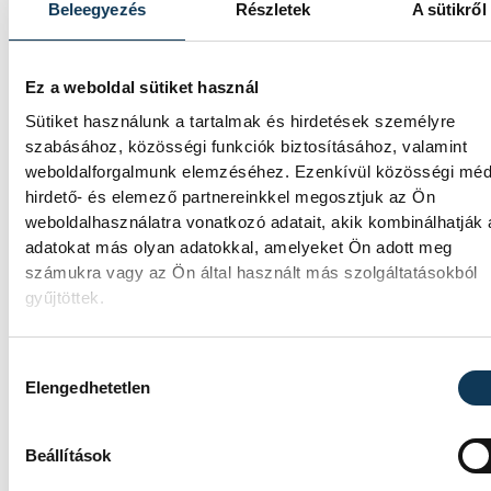
Beleegyezés
Részletek
A sütikről
Ez a weboldal sütiket használ
Sütiket használunk a tartalmak és hirdetések személyre
szabásához, közösségi funkciók biztosításához, valamint
weboldalforgalmunk elemzéséhez. Ezenkívül közösségi méd
hirdető- és elemező partnereinkkel megosztjuk az Ön
weboldalhasználatra vonatkozó adatait, akik kombinálhatják
adatokat más olyan adatokkal, amelyeket Ön adott meg
számukra vagy az Ön által használt más szolgáltatásokból
gyűjtöttek.
TOVÁBBI CIKKEK
KÉZILABDA
Hozzájárulás kiválasztása
Elengedhetetlen
Gulyás Péter lett a Várpalota
BSK új vezetőedzője
Beállítások