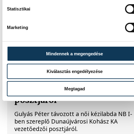
A Várpalotai BSK férfi kézilabdacsapata
bejelentette, hogy Gulyás Péter irányítja a
Statisztikai
jövőben az NB I/B-ben szereplő együttest. 
108-szoros magyar válogatott egykori szél
Marketing
első alkalommal dolgozhat férfi felnőttcsa
vezetőedzőjeként.
Mindennek a megengedése
KÉZILABDA
Kiválasztás engedélyezése
Gulyás Péter távozott a
Dunaújváros vezetőedzői
Megtagad
posztjáról
Gulyás Péter távozott a női kézilabda NB I-
ben szereplő Dunaújvárosi Kohász KA
vezetőedzői posztjáról.