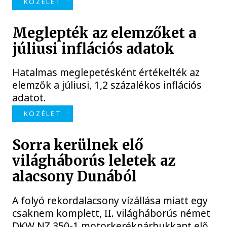
KÖZÉLET
Meglepték az elemzőket a
júliusi inflációs adatok
Hatalmas meglepetésként értékelték az
elemzők a júliusi, 1,2 százalékos inflációs
adatot.
KÖZÉLET
Sorra kerülnek elő
világháborús leletek az
alacsony Dunából
A folyó rekordalacsony vízállása miatt egy
csaknem komplett, II. világháborús német
DKW NZ 350-1 motorkerékpárbukkant elő