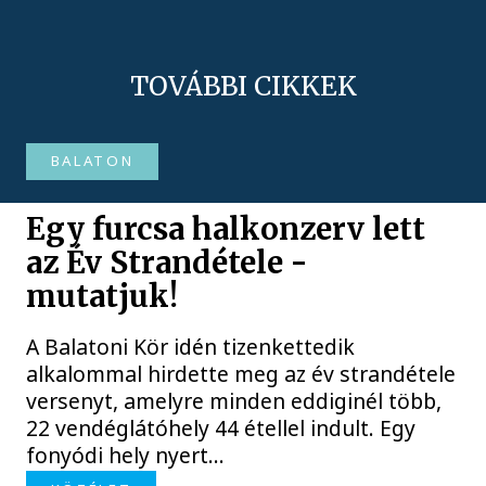
TOVÁBBI CIKKEK
BALATON
Egy furcsa halkonzerv lett
az Év Strandétele -
mutatjuk!
A Balatoni Kör idén tizenkettedik
alkalommal hirdette meg az év strandétele
versenyt, amelyre minden eddiginél több,
22 vendéglátóhely 44 étellel indult. Egy
fonyódi hely nyert...