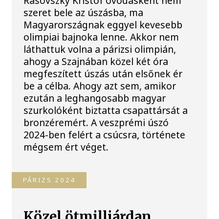
Rasovszky Kristóf óvodásként nem
szeret bele az úszásba, ma
Magyarországnak eggyel kevesebb
olimpiai bajnoka lenne. Akkor nem
láthattuk volna a párizsi olimpián,
ahogy a Szajnában közel két óra
megfeszített úszás után elsőnek ér
be a célba. Ahogy azt sem, amikor
ezután a leghangosabb magyar
szurkolóként biztatta csapattársát a
bronzéremért. A veszprémi úszó
2024-ben felért a csúcsra, története
mégsem ért véget.
PÁRIZS 2024
Közel ötmilliárdan