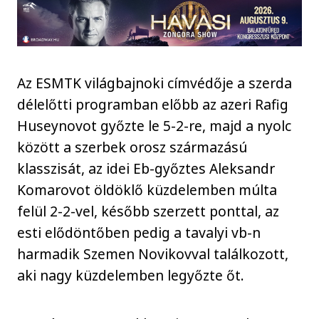
Az ESMTK világbajnoki címvédője a szerda
délelőtti programban előbb az azeri Rafig
Huseynovot győzte le 5-2-re, majd a nyolc
között a szerbek orosz származású
klasszisát, az idei Eb-győztes Aleksandr
Komarovot öldöklő küzdelemben múlta
felül 2-2-vel, később szerzett ponttal, az
esti elődöntőben pedig a tavalyi vb-n
harmadik Szemen Novikovval találkozott,
aki nagy küzdelemben legyőzte őt.