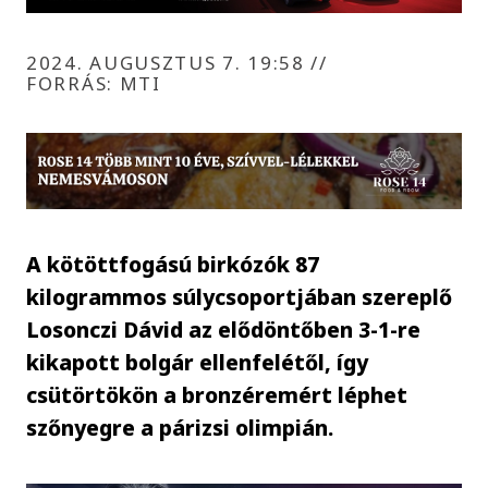
2024. AUGUSZTUS 7. 19:58
//
FORRÁS: MTI
A kötöttfogású birkózók 87
kilogrammos súlycsoportjában szereplő
Losonczi Dávid az elődöntőben 3-1-re
kikapott bolgár ellenfelétől, így
csütörtökön a bronzéremért léphet
szőnyegre a párizsi olimpián.