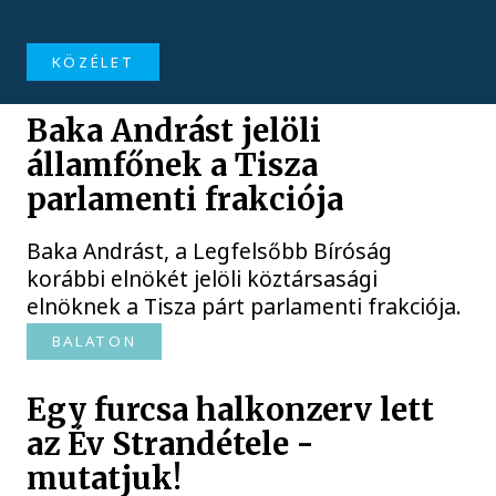
KÖZÉLET
Baka Andrást jelöli
államfőnek a Tisza
parlamenti frakciója
Baka Andrást, a Legfelsőbb Bíróság
korábbi elnökét jelöli köztársasági
elnöknek a Tisza párt parlamenti frakciója.
BALATON
Egy furcsa halkonzerv lett
az Év Strandétele -
mutatjuk!