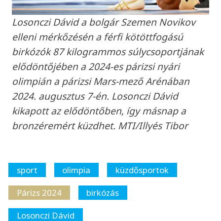
Losonczi Dávid a bolgár Szemen Novikov
elleni mérkőzésén a férfi kötöttfogású
birkózók 87 kilogrammos súlycsoportjának
elődöntőjében a 2024-es párizsi nyári
olimpián a párizsi Mars-mező Arénában
2024. augusztus 7-én. Losonczi Dávid
kikapott az elődöntőben, így másnap a
bronzéremért küzdhet. MTI/Illyés Tibor
sport
olimpia
küzdősportok
Párizs 2024
birkózás
Losonczi Dávid