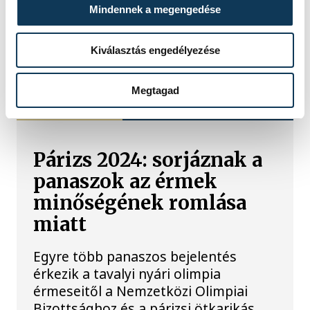
Mindennek a megengedése
Kiválasztás engedélyezése
TOVÁBBI CIKKEK
Megtagad
PÁRIZS 2024
Párizs 2024: sorjáznak a
panaszok az érmek
minőségének romlása
miatt
Egyre több panaszos bejelentés
érkezik a tavalyi nyári olimpia
érmeseitől a Nemzetközi Olimpiai
Bizottsághoz és a párizsi ötkarikás