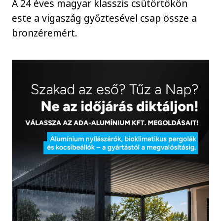
A 24 éves magyar klasszis csütörtökön
este a vigaszág győztesével csap össze a
bronzéremért.