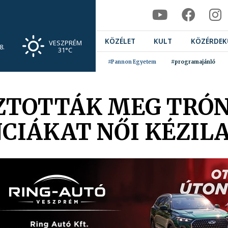
KÖZÉLET
KULT
KÖZÉRDEK
VESZPRÉM
8.
31°C
#Pannon Egyetem
#programajánló
ZTOTTÁK MEG TRÓN
CIÁKAT NŐI KÉZIL