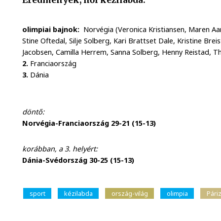
olimpiai bajnok:
Norvégia (Veronica Kristiansen, Maren Aa
Stine Oftedal, Silje Solberg, Kari Brattset Dale, Kristine Brei
Jacobsen, Camilla Herrem, Sanna Solberg, Henny Reistad, Th
2.
Franciaország
3.
Dánia
döntő:
Norvégia-Franciaország 29-21 (15-13)
korábban, a 3. helyért:
Dánia-Svédország 30-25 (15-13)
sport
kézilabda
ország-világ
olimpia
Pári