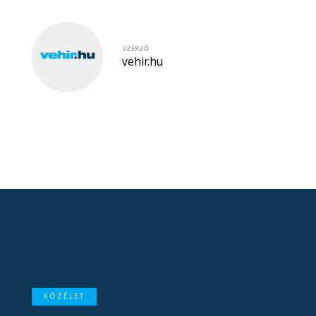
SZERZŐ
vehir.hu
KÖZÉLET