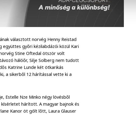
sának választott norvég Henny Reistad
g együttes győri kézilabdázói közül Kari
 norvég Stine Oftedal ötször volt
távozó hálóőr, Silje Solberg nem tudott
dős Katrine Lunde két ötkarikás
 a sikerből 12 hárítással vette ki a
e, Estelle Nze Minko négy lövésből
ísérletet hárított. A magyar bajnok és
ane Kanor öt gólt lőtt, Laura Glauser