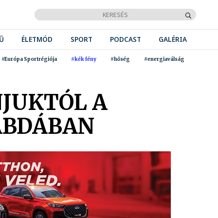
Ű
ÉLETMÓD
SPORT
PODCAST
GALÉRIA
#Európa Sportrégiója
#kék fény
#hőség
#energiaválság
JUKTÓL A
ABDÁBAN