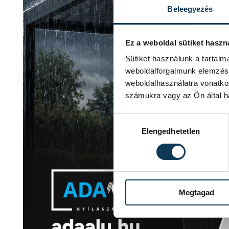
Beleegyezés
Ez a weboldal sütiket haszn
Sütiket használunk a tartal
weboldalforgalmunk elemzésé
weboldalhasználatra vonatko
számukra vagy az Ön által ha
Hozzájárulás kiválasztása
Elengedhetetlen
Megtagad