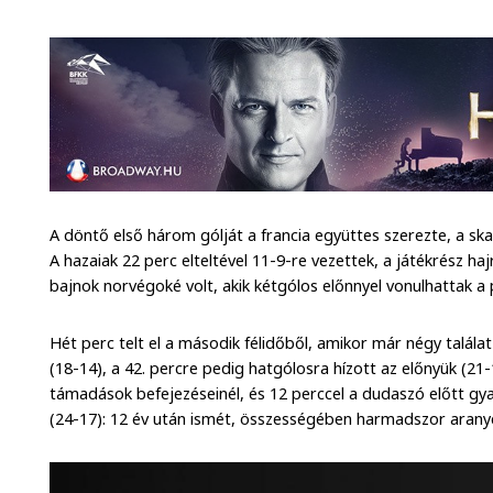
A döntő első három gólját a francia együttes szerezte, a skan
A hazaiak 22 perc elteltével 11-9-re vezettek, a játékrész h
bajnok norvégoké volt, akik kétgólos előnnyel vonulhattak a 
Hét perc telt el a második félidőből, amikor már négy talála
(18-14), a 42. percre pedig hatgólosra hízott az előnyük (21-
támadások befejezéseinél, és 12 perccel a dudaszó előtt gya
(24-17): 12 év után ismét, összességében harmadszor aranyé