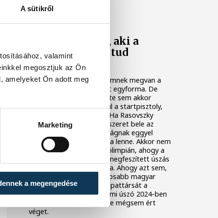
A sütikről
RASOVSZKY KRISTÓF
Mindig az nyer, aki a
legnyugodtabb tud
tosításához, valamint
maradni!
einkkel megosztjuk az Ön
l, amelyeket Ön adott meg
Minden olimpiai aranyéremnek megvan a
saját története. Nincs két egyforma. De
egyik aranyérem története sem akkor
kezdődik, amikor eldördül a startpisztoly,
hanem sokkal korábban. Ha Rasovszky
Kristóf óvodásként nem szeret bele az
Marketing
úszásba, ma Magyarországnak eggyel
kevesebb olimpiai bajnoka lenne. Akkor nem
láthattuk volna a párizsi olimpián, ahogy a
Szajnában közel két óra megfeszített úszás
után elsőnek ér be a célba. Ahogy azt sem,
amikor ezután a leghangosabb magyar
dennek a megengedése
szurkolóként biztatta csapattársát a
bronzéremért. A veszprémi úszó 2024-ben
felért a csúcsra, története mégsem ért
véget.