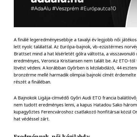
A finálé legeredményesebbje a tavalyi év legjobb női játéko
lett nyolc találattal. Az Európa-bajnok, vb-ezüstérmes norvé
Brattset mind a hat kísérletét gólra váltotta, a visszavonuló
eredményes, Veronica Kristiansen nem talált be. Az ETO-tól 
lövést védeni. A korábban Győrben is kézilabdázó, 44 eszten
bronzérme mellé harmadik olimpiai bajnoki címét érdemelte ki,
részét a fináléban.
A Bajnokok Ligája-címvédő Győri Audi ETO francia balátlövőj
nem tudott eredményes lenni, a kapus Hatadou Sako három k
kupagyőztes Ferencvároshoz csatlakozó honfitársai közül Orl
hat védéssel zárt.
Eredmények, női kézilabda: