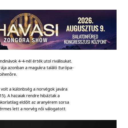
dinávok 4-4-nél érték utol riválisukat.
ajrája azonban a magukra találó Európa-
pihenőre.
t volt a különbség a norvégok javára
15). A hazaiak rendre hibáztak a
korlatilag eldőlt az aranyérem sorsa
rmes lett a norvég női válogatott.