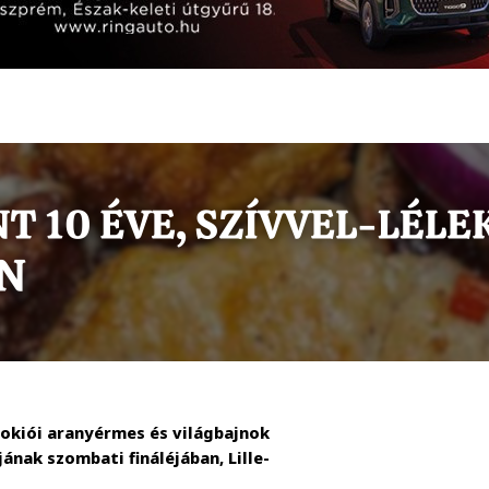
tokiói aranyérmes és világbajnok
ának szombati fináléjában, Lille-