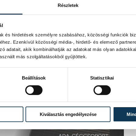
Részletek
ál
mak és hirdetések személyre szabásához, közösségi funkciók biz
hez. Ezenkívül közösségi média-, hirdető- és elemező partner
zó adatait, akik kombinálhatják az adatokat más olyan adatokka
sznált más szolgáltatásokból gyűjtöttek.
Beállítások
Statisztikai
Kiválasztás engedélyezése
Min