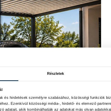
Részletek
ál
mak és hirdetések személyre szabásához, közösségi funkciók biz
hez. Ezenkívül közösségi média-, hirdető- és elemező partner
zó adatait, akik kombinálhatják az adatokat más olyan adatokka