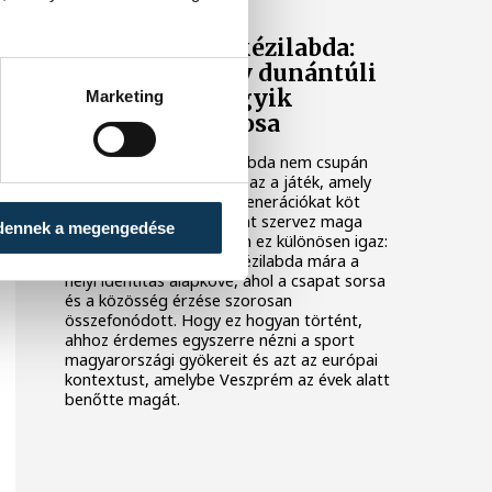
Veszprém és a kézilabda:
hogyan lett egy dunántúli
város Európa egyik
Marketing
kézilabdafővárosa
Magyarországon a kézilabda nem csupán
egy sport a sok közül. Ez az a játék, amely
telt arénákat tölt meg, generációkat köt
össze, és egész városokat szervez maga
dennek a megengedése
köré. Veszprém esetében ez különösen igaz:
a dunántúli városban a kézilabda mára a
helyi identitás alapköve, ahol a csapat sorsa
és a közösség érzése szorosan
összefonódott. Hogy ez hogyan történt,
ahhoz érdemes egyszerre nézni a sport
magyarországi gyökereit és azt az európai
kontextust, amelybe Veszprém az évek alatt
benőtte magát.