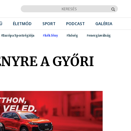
Ű
ÉLETMÓD
SPORT
PODCAST
GALÉRIA
#Európa Sportrégiója
#kék fény
#hőség
#energiaválság
ÉNYRE A GYŐRI