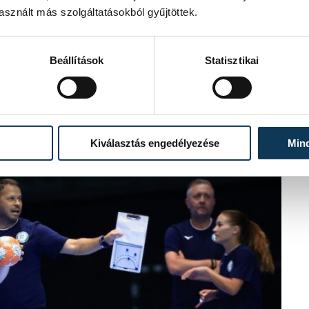
sznált más szolgáltatásokból gyűjtöttek.
Beállítások
Statisztikai
apatba, de reményei szerint a régiek
k - tette hozzá.
Kiválasztás engedélyezése
Min