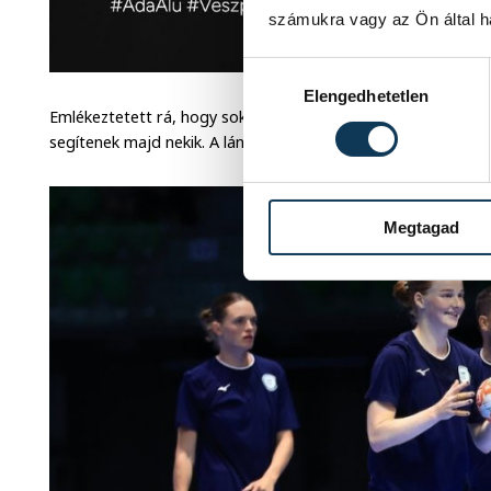
számukra vagy az Ön által ha
Hozzájárulás kiválasztása
Elengedhetetlen
Emlékeztetett rá, hogy sok új játékost kell beilleszteni a cs
segítenek majd nekik. A lányok már most keményen dolgozna
Megtagad