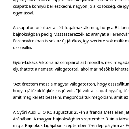
csapatba könnyű beilleszkedni, nagyon jó a közösség, de íg
egymással.
A csapaton belül azt a célt fogalmazták meg, hogy a BL-ben
bajnokságban pedig visszaszerezzék az aranyat a Ferencváro
Ferencvárosban is sok az új játékos, így szerinte sok múlik
összeállni.
Győri-Lukács Viktória az olimpiáról azt mondta, neki megada
eljuthatott a nemzeti válogatottal, ahol már nézők is lehette
"Azt éreztem most a magyar válogatotton, hogy összeálltun
hogy a játékok légköre is jó volt. "Jó volt a csapategység, 
amit meg kellett beszélni, megpróbáltuk megoldani, amit a
A Győri Audi ETO KC augusztus 25-én a francia Metz ellen ját
Arénában. A magyar bajnokságban szeptember 3-án a Moson
míg a Bajnokok Ligájában szeptember 7-én lép pályára az Esb