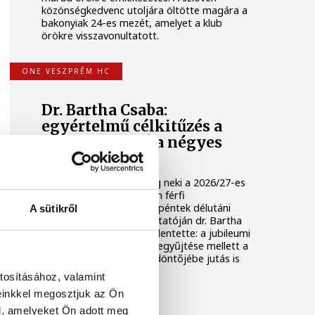
közönségkedvenc utoljára öltötte magára a
bakonyiak 24-es mezét, amelyet a klub
örökre visszavonultatott.
ONE VESZPRÉM HC
Dr. Bartha Csaba:
egyértelmű célkitűzés a
Bajnokok Ligája négyes
döntője
Huszonkét játékossal vág neki a 2026/27-es
idénynek a One Veszprém férfi
kézilabdacsapata. A klub péntek délutáni
A sütikről
szezonnyitó sajtótájékoztatóján dr. Bartha
Csaba vezérigazgató kijelentette: a jubileumi
idényben a hazai címek begyűjtése mellett a
Bajnokok Ligája négyes döntőjébe jutás is
egyértelmű célkitűzés.
tosításához, valamint
einkkel megosztjuk az Ön
TÁMOGATOTT TARTALOM
l, amelyeket Ön adott meg