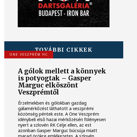
TOVÁBBI CIKKEK
ONE VESZPRÉM HC
A gólok mellett a könnyek
is potyogtak – Gasper
Marguc elköszönt
Veszprémtől
Érzelmekben és gólokban gazdag
gálamérkőzést láthatott a veszprémi
közönség péntek este. A One Veszprém
idénybeli első hazai mérkőzésén fölényesen
nyert a szlovén RK Celje ellen, az est
azonban Gasper Marguc búcsúja miatt
marad örökre emlékezetes. A szlovén