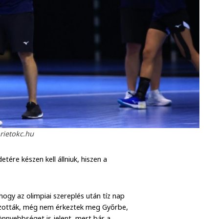
rietokc.hu
ére készen kell állniuk, hiszen a
hogy az olimpiai szereplés után tíz nap
tszották, még nem érkeztek meg Győrbe,
önnyebbséget is jelent, mert bár a