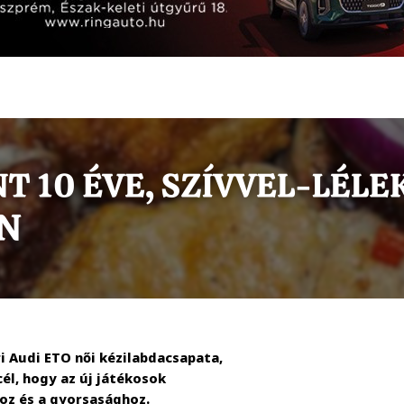
ri Audi ETO női kézilabdacsapata,
él, hogy az új játékosok
oz és a gyorsasághoz.