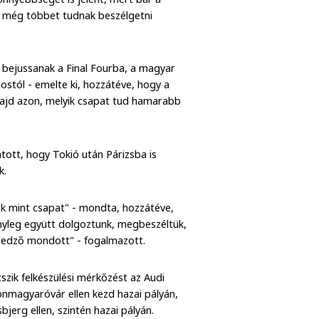
y még többet tudnak beszélgetni
 bejussanak a Final Fourba, a magyar
stól - emelte ki, hozzátéve, hogy a
 majd azon, melyik csapat tud hamarabb
tott, hogy Tokió után Párizsba is
k.
k mint csapat" - mondta, hozzátéve,
tényleg együtt dolgoztunk, megbeszéltük,
z edző mondott" - fogalmazott.
szik felkészülési mérkőzést az Audi
magyaróvár ellen kezd hazai pályán,
jerg ellen, szintén hazai pályán.