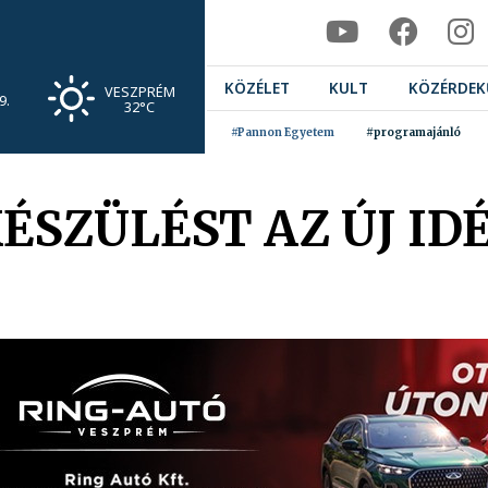
KÖZÉLET
KULT
KÖZÉRDEK
VESZPRÉM
9.
32°C
#Pannon Egyetem
#programajánló
ÉSZÜLÉST AZ ÚJ ID