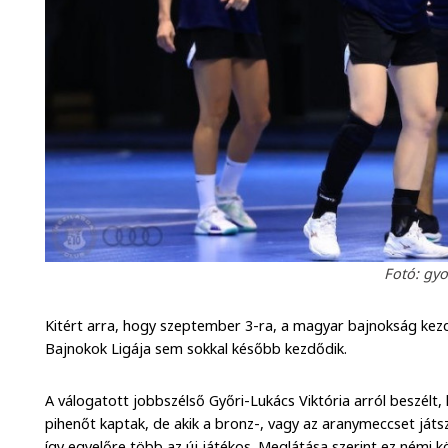
Fotó: gyo
Kitért arra, hogy szeptember 3-ra, a magyar bajnokság kezdet
Bajnokok Ligája sem sokkal később kezdődik.
A válogatott jobbszélső Győri-Lukács Viktória arról beszélt, 
pihenőt kaptak, de akik a bronz-, vagy az aranymeccset já
így egyelőre több az új játékos. Meglátása szerint ez némi k