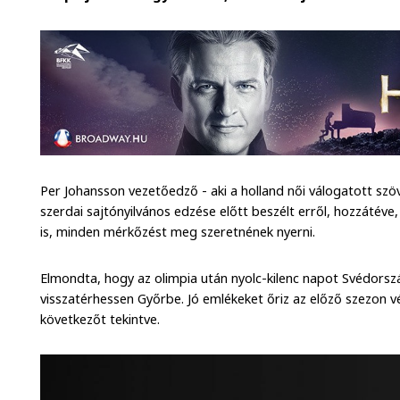
Per Johansson vezetőedző - aki a holland női válogatott szö
szerdai sajtónyilvános edzése előtt beszélt erről, hozzátév
is, minden mérkőzést meg szeretnének nyerni.
Elmondta, hogy az olimpia után nyolc-kilenc napot Svédorsz
visszatérhessen Győrbe. Jó emlékeket őriz az előző szezon v
következőt tekintve.