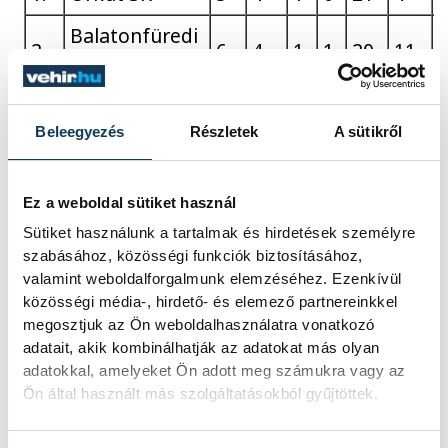
Balatonfüredi
2.
6
4
1
1
20
11
USC
3.
Tihanyi FC
5
4
0
1
23
8
Beleegyezés
Részletek
A sütikről
4.
FC Zirc
5
4
0
1
10
7
Frutti Drink-
5.
4
3
1
0
17
4
Ez a weboldal sütiket használ
Perutz FC
Sütiket használunk a tartalmak és hirdetések személyre
szabásához, közösségi funkciók biztosításához,
Várpalotai
6.
5
3
0
2
15
10
valamint weboldalforgalmunk elemzéséhez. Ezenkívül
BSK
közösségi média-, hirdető- és elemező partnereinkkel
megosztjuk az Ön weboldalhasználatra vonatkozó
7.
Csetény SE
6
3
0
3
13
12
adatait, akik kombinálhatják az adatokat más olyan
adatokkal, amelyeket Ön adott meg számukra vagy az
8.
Sümeg VSE
4
2
2
0
7
5
Ön által használt más szolgáltatásokból gyűjtöttek.
Szentantalfa
9.
6
2
0
4
11
12
-