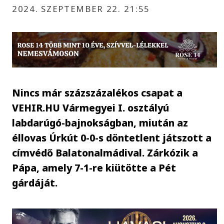
2024. SZEPTEMBER 22. 21:55
Nincs már százszázalékos csapat a
VEHIR.HU Vármegyei I. osztályú
labdarúgó-bajnokságban, miután az
éllovas Úrkút 0-0-s döntetlent játszott a
címvédő Balatonalmádival. Zárkózik a
Pápa, amely 7-1-re kiütötte a Pét
gárdáját.