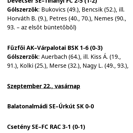
Devecser SE–Tihanyi FC 2-5 (1-2)
Gólszerzők
: Bukovics (49.), Bencsik (52.), ill.
Horváth B. (9.), Petres (40., 70.), Nemes (90.,
93. – az elsőt büntetőből)
Fűzfői AK–Várpalotai BSK 1-6 (0-3)
Gólszerzők
: Auerbach (64.), ill. Kiss Á. (19.,
91.), Kolki (25.), Merse (32.), Nagy L. (49., 93.),
Szeptember 22., vasárnap
Balatonalmádi SE–Úrkút SK 0-0
Csetény SE–FC RAC 3-1 (0-1)