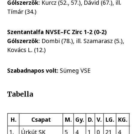
Gólszerzők
: Kurcz (52., 57.), Dávid (67.), ill.
Tímár (34.)
Szentantalfa NVSE–FC Zirc 1-2 (0-2)
Gólszerzők
: Dombi (78.), ill. Szamarasz (5.),
Kovács L. (12.)
Szabadnapos volt:
Sümeg VSE
Tabella
H.
Csapat
M.
Gy.
D.
V.
LG.
KG.
1.
Úrkút SK
5
4
1
0
21
4