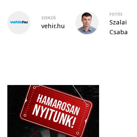
FOTÓS
SZERZŐ
Szalai
vehir.hu
Csaba