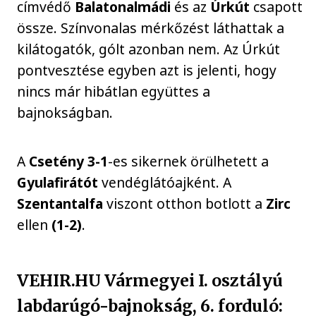
címvédő
Balatonalmádi
és az
Úrkút
csapott
össze. Színvonalas mérkőzést láthattak a
kilátogatók, gólt azonban nem. Az Úrkút
pontvesztése egyben azt is jelenti, hogy
nincs már hibátlan együttes a
bajnokságban.
A
Csetény
3-1
-es sikernek örülhetett a
Gyulafirátót
vendéglátóajként. A
Szentantalfa
viszont otthon botlott a
Zirc
ellen
(1-2)
.
VEHIR.HU Vármegyei I. osztályú
labdarúgó-bajnokság, 6. forduló: