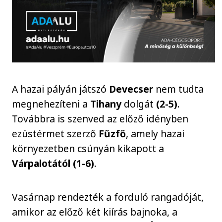
A hazai pályán játszó
Devecser
nem tudta
megnehezíteni a
Tihany
dolgát
(2-5)
.
Továbbra is szenved az előző idényben
ezüstérmet szerző
Fűzfő
, amely hazai
környezetben csúnyán kikapott a
Várpalotától (1-6)
.
Vasárnap rendezték a forduló rangadóját,
amikor az előző két kiírás bajnoka, a