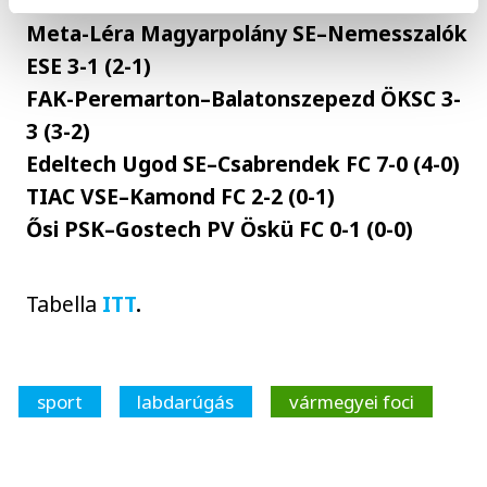
Meta-Léra Magyarpolány SE–Nemesszalók
ESE 3-1 (2-1)
FAK-Peremarton–Balatonszepezd ÖKSC 3-
3 (3-2)
Edeltech Ugod SE–Csabrendek FC 7-0 (4-0)
TIAC VSE–Kamond FC 2-2 (0-1)
Ősi PSK–Gostech PV Öskü FC 0-1 (0-0)
Tabella
ITT
.
sport
labdarúgás
vármegyei foci