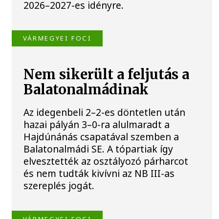
2026–2027-es idényre.
VÁRMEGYEI FOCI
Nem sikerült a feljutás a
Balatonalmádinak
Az idegenbeli 2–2-es döntetlen után
hazai pályán 3–0-ra alulmaradt a
Hajdúnánás csapatával szemben a
Balatonalmádi SE. A tópartiak így
elvesztették az osztályozó párharcot
és nem tudták kivívni az NB III-as
szereplés jogát.
VÁRMEGYEI FOCI