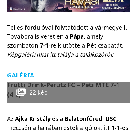
Teljes fordulóval folytatódott a vármegye I.
Továbbra is veretlen a
Pápa
, amely
szombaton
7-1
-re kiütötte a
Pét
csapatát.
Képgalériánkat itt találja a találkozóról:
GALÉRIA
Frutti Drink-Perutz FC – Péti MTE 7-1
22 kép
(4-0)
Az
Ajka
Kristály
és a
Balatonfüredi USC
meccsén a hajrában estek a gólok, itt
1-1
-es