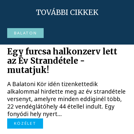
TOVÁBBI CIKKEK
BALATON
Egy furcsa halkonzerv lett
az Év Strandétele -
mutatjuk!
A Balatoni Kör idén tizenkettedik
alkalommal hirdette meg az év strandétele
versenyt, amelyre minden eddiginél több,
22 vendéglátóhely 44 étellel indult. Egy
fonyódi hely nyert...
KÖZÉLET