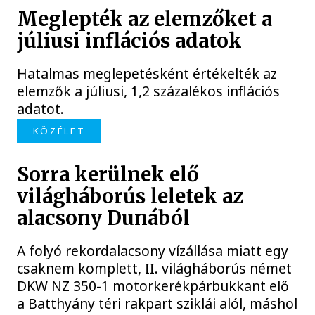
Meglepték az elemzőket a
júliusi inflációs adatok
Hatalmas meglepetésként értékelték az
elemzők a júliusi, 1,2 százalékos inflációs
adatot.
KÖZÉLET
Sorra kerülnek elő
világháborús leletek az
alacsony Dunából
A folyó rekordalacsony vízállása miatt egy
csaknem komplett, II. világháborús német
DKW NZ 350-1 motorkerékpárbukkant elő
a Batthyány téri rakpart sziklái alól, máshol