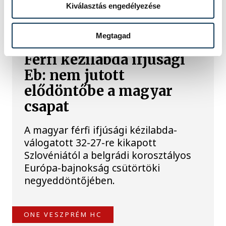
Kiválasztás engedélyezése
TOVÁBBI CIKKEK
KÉZILABDA
Megtagad
Férfi kézilabda ifjúsági
Eb: nem jutott
elődöntőbe a magyar
csapat
A magyar férfi ifjúsági kézilabda-
válogatott 32-27-re kikapott
Szlovéniától a belgrádi korosztályos
Európa-bajnokság csütörtöki
negyeddöntőjében.
ONE VESZPRÉM HC