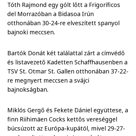
Tóth Rajmond egy gólt lőtt a Frigoríficos
del Morrazóban a Bidasoa Irún
otthonában 30-24-re elveszített spanyol
bajnoki meccsen.
Bartók Donát két találattal zárt a címvédő
és listavezető Kadetten Schaffhausenben a
TSV St. Otmar St. Gallen otthonában 37-22-
re megnyert meccsen a svájci
bajnokságban.
Miklós Gergő és Fekete Dániel együttese, a
finn Riihimäen Cocks kettős vereséggel
búcsúzott az Európa-kupától, mivel 29-27-