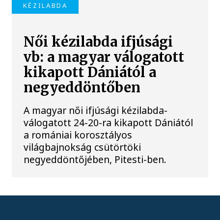
KÉZILABDA
Női kézilabda ifjúsági
vb: a magyar válogatott
kikapott Dániától a
negyeddöntőben
A magyar női ifjúsági kézilabda-
válogatott 24-20-ra kikapott Dániától
a romániai korosztályos
világbajnokság csütörtöki
negyeddöntőjében, Pitesti-ben.