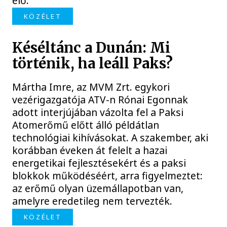
elő.
KÖZÉLET
Késéltánc a Dunán: Mi
történik, ha leáll Paks?
Mártha Imre, az MVM Zrt. egykori
vezérigazgatója ATV-n Rónai Egonnak
adott interjújában vázolta fel a Paksi
Atomerőmű előtt álló példátlan
technológiai kihívásokat. A szakember, aki
korábban éveken át felelt a hazai
energetikai fejlesztésekért és a paksi
blokkok működéséért, arra figyelmeztet:
az erőmű olyan üzemállapotban van,
amelyre eredetileg nem tervezték.
KÖZÉLET