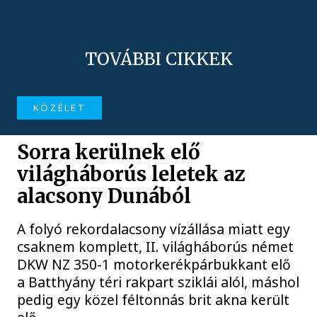
TOVÁBBI CIKKEK
KÖZÉLET
Sorra kerülnek elő
világháborús leletek az
alacsony Dunából
A folyó rekordalacsony vízállása miatt egy
csaknem komplett, II. világháborús német
DKW NZ 350-1 motorkerékpárbukkant elő
a Batthyány téri rakpart sziklái alól, máshol
pedig egy közel féltonnás brit akna került