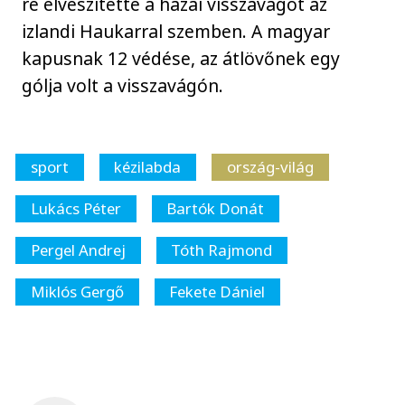
re elveszítette a hazai visszavágót az
izlandi Haukarral szemben. A magyar
kapusnak 12 védése, az átlövőnek egy
gólja volt a visszavágón.
sport
kézilabda
ország-világ
Lukács Péter
Bartók Donát
Pergel Andrej
Tóth Rajmond
Miklós Gergő
Fekete Dániel