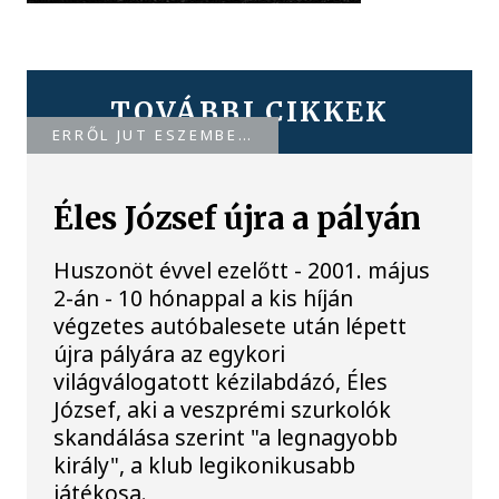
TOVÁBBI CIKKEK
ERRŐL JUT ESZEMBE…
Éles József újra a pályán
Huszonöt évvel ezelőtt - 2001. május
2-án - 10 hónappal a kis híján
végzetes autóbalesete után lépett
újra pályára az egykori
világválogatott kézilabdázó, Éles
József, aki a veszprémi szurkolók
skandálása szerint "a legnagyobb
király", a klub legikonikusabb
játékosa.