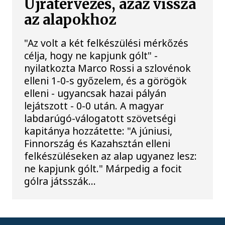
Újratervezés, azaz vissza
az alapokhoz
"Az volt a két felkészülési mérkőzés
célja, hogy ne kapjunk gólt" -
nyilatkozta Marco Rossi a szlovénok
elleni 1-0-s győzelem, és a görögök
elleni - ugyancsak hazai pályán
lejátszott - 0-0 után. A magyar
labdarúgó-válogatott szövetségi
kapitánya hozzátette: "A júniusi,
Finnország és Kazahsztán elleni
felkészüléseken az alap ugyanez lesz:
ne kapjunk gólt." Márpedig a focit
gólra játsszák...