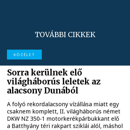
TOVÁBBI CIKKEK
KÖZÉLET
Sorra kerülnek elő
világháborús leletek az
alacsony Dunából
A folyó rekordalacsony vízállása miatt egy
csaknem komplett, II. világháborús német
DKW NZ 350-1 motorkerékpárbukkant elő
a Batthyány téri rakpart sziklái alól, máshol