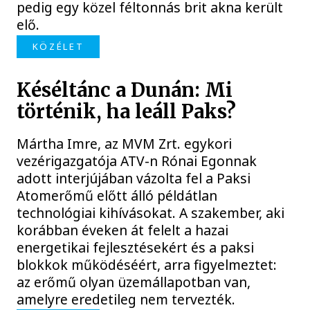
pedig egy közel féltonnás brit akna került
elő.
KÖZÉLET
Késéltánc a Dunán: Mi
történik, ha leáll Paks?
Mártha Imre, az MVM Zrt. egykori
vezérigazgatója ATV-n Rónai Egonnak
adott interjújában vázolta fel a Paksi
Atomerőmű előtt álló példátlan
technológiai kihívásokat. A szakember, aki
korábban éveken át felelt a hazai
energetikai fejlesztésekért és a paksi
blokkok működéséért, arra figyelmeztet:
az erőmű olyan üzemállapotban van,
amelyre eredetileg nem tervezték.