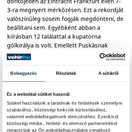
döntőjében az Eintracht Frankfurt ellen 7-
3-ra megnyert mérkőzésen. Ezt a rekordját
valószínűleg sosem fogják megdönteni, de
beállítani sem. Egyébként abban a
kiírásban 12 találattal a kupatorna
gólkirálya is volt. Emellett Puskásnak
jelentős szerepe volt a Real előző évi BEK-
győzelmében is, korábban pedig a magyar
válogatott csapatkapitányaként olimpiai
Beleegyezés
Részletek
A sütikről
bajnoki címet (1952) és világbajnoki
ezüstérmet (1954) szerzett. Az 1960-ban a
Ez a weboldal sütiket használ
második helyre rangsorolt Puskást a
Sütiket használunk a tartalmak és hirdetések személyre
Barcelona futballistája,
Luis Suárez
előzte
szabásához, közösségi funkciók biztosításához,
meg az Aranylabda-választáson, pedig a
valamint weboldalforgalmunk elemzéséhez. Ezenkívül
BEK elődöntőjében a madridiak oda-vissza
közösségi média-, hirdető- és elemező partnereinkkel
megosztjuk az Ön weboldalhasználatra vonatkozó