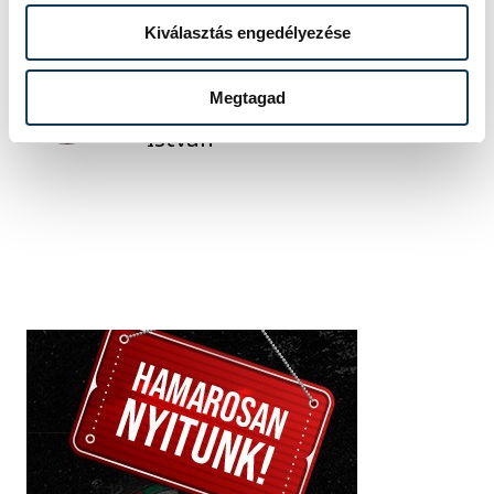
Kiválasztás engedélyezése
SZERZŐ
Darcsi
Megtagad
István