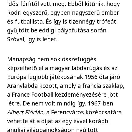
idős férfitől vett meg. Ebből kitűnik, hogy
Rodri egyszerű, egyben nagyszerű ember
és futballista. És így is tizennégy trófeát
gyűjtött be eddigi pályafutása során.
Szóval, így is lehet.
Manapság nem sok összefüggés
képzelhető el a magyar labdarúgás és az
Európa legjobb játékosának 1956 óta járó
Aranylabda között, amely a francia szaklap,
a France Football kezdeményezésére jött
létre. De nem volt mindig így. 1967-ben
Albert Flórián,
a Ferencváros középcsatára
vehette át a díjat az egy évvel korábbi
angliai világbajnokságon nyújtott