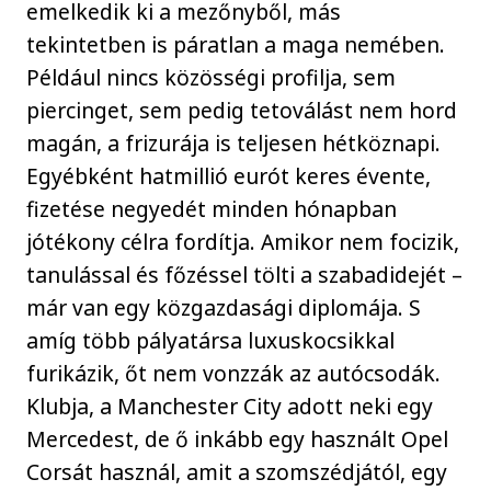
emelkedik ki a mezőnyből, más
tekintetben is páratlan a maga nemében.
Például nincs közösségi profilja, sem
piercinget, sem pedig tetoválást nem hord
magán, a frizurája is teljesen hétköznapi.
Egyébként hatmillió eurót keres évente,
fizetése negyedét minden hónapban
jótékony célra fordítja. Amikor nem focizik,
tanulással és főzéssel tölti a szabadidejét –
már van egy közgazdasági diplomája. S
amíg több pályatársa luxuskocsikkal
furikázik, őt nem vonzzák az autócsodák.
Klubja, a Manchester City adott neki egy
Mercedest, de ő inkább egy használt Opel
Corsát használ, amit a szomszédjától, egy