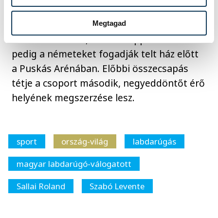
összecsapására készül: a magyarok előbb
szombaton a hollandok vendégei lesznek
Megtagad
Amszterdamban, három nappal később
pedig a németeket fogadják telt ház előtt
a Puskás Arénában. Előbbi összecsapás
tétje a csoport második, negyeddöntőt érő
helyének megszerzése lesz.
sport
ország-világ
labdarúgás
magyar labdarúgó-válogatott
Sallai Roland
Szabó Levente