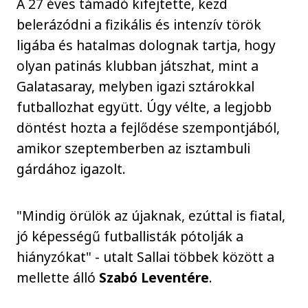
A 27 éves támadó kifejtette, kezd
belerázódni a fizikális és intenzív török
ligába és hatalmas dolognak tartja, hogy
olyan patinás klubban játszhat, mint a
Galatasaray, melyben igazi sztárokkal
futballozhat együtt. Úgy vélte, a legjobb
döntést hozta a fejlődése szempontjából,
amikor szeptemberben az isztambuli
gárdához igazolt.
"Mindig örülök az újaknak, ezúttal is fiatal,
jó képességű futballisták pótolják a
hiányzókat" - utalt Sallai többek között a
mellette álló
Szabó Leventére
.