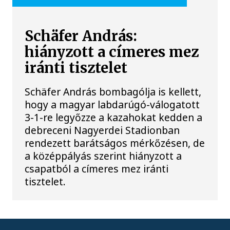
Schäfer András:
hiányzott a címeres mez
iránti tisztelet
Schäfer András bombagólja is kellett,
hogy a magyar labdarúgó-válogatott
3-1-re legyőzze a kazahokat kedden a
debreceni Nagyerdei Stadionban
rendezett barátságos mérkőzésen, de
a középpályás szerint hiányzott a
csapatból a címeres mez iránti
tisztelet.