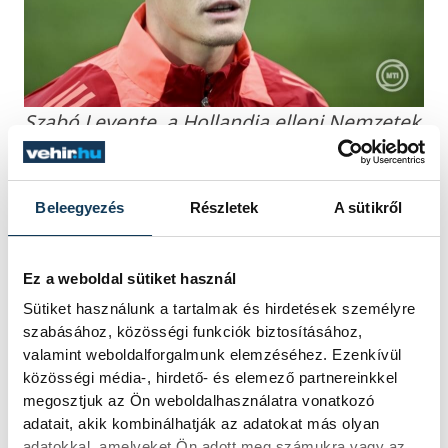
Szabó Levente, a Hollandia elleni Nemzetek
Ligája-mérkőzésre készülő magyar
labdarúgó-válogatott tagja a telki
edzőközpontban tartott sajtótájékoztatón
Beleegyezés
Részletek
A sütikről
2024. november 12-én. MTI/Koszticsák
Szilárd
Ez a weboldal sütiket használ
Sütiket használunk a tartalmak és hirdetések személyre
szabásához, közösségi funkciók biztosításához,
valamint weboldalforgalmunk elemzéséhez. Ezenkívül
A Braunschweig több
közösségi média-, hirdető- és elemező partnereinkkel
megosztjuk az Ön weboldalhasználatra vonatkozó
meccsemet is megnézte a
adatait, akik kombinálhatják az adatokat más olyan
Diósgyőr színeiben, a német
adatokkal, amelyeket Ön adott meg számukra vagy az