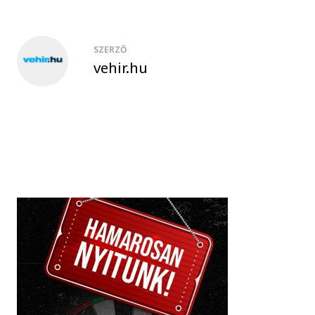
SZERZŐ
vehir.hu