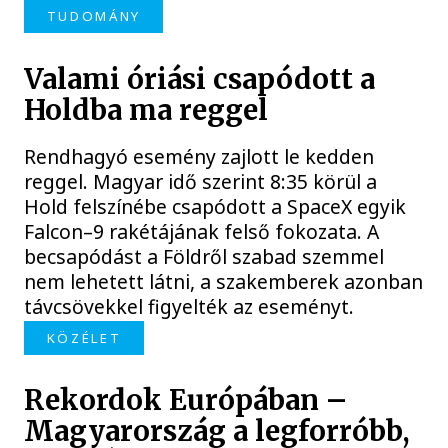
TUDOMÁNY
Valami óriási csapódott a
Holdba ma reggel
Rendhagyó esemény zajlott le kedden
reggel. Magyar idő szerint 8:35 körül a
Hold felszínébe csapódott a SpaceX egyik
Falcon–9 rakétájának felső fokozata. A
becsapódást a Földről szabad szemmel
nem lehetett látni, a szakemberek azonban
távcsövekkel figyelték az eseményt.
KÖZÉLET
Rekordok Európában –
Magyarország a legforróbb,