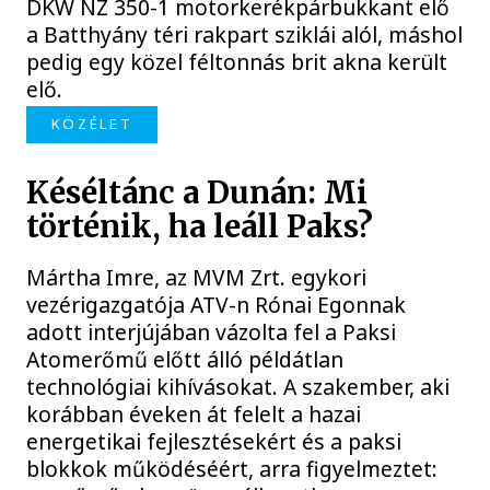
DKW NZ 350-1 motorkerékpárbukkant elő
a Batthyány téri rakpart sziklái alól, máshol
pedig egy közel féltonnás brit akna került
elő.
KÖZÉLET
Késéltánc a Dunán: Mi
történik, ha leáll Paks?
Mártha Imre, az MVM Zrt. egykori
vezérigazgatója ATV-n Rónai Egonnak
adott interjújában vázolta fel a Paksi
Atomerőmű előtt álló példátlan
technológiai kihívásokat. A szakember, aki
korábban éveken át felelt a hazai
energetikai fejlesztésekért és a paksi
blokkok működéséért, arra figyelmeztet: