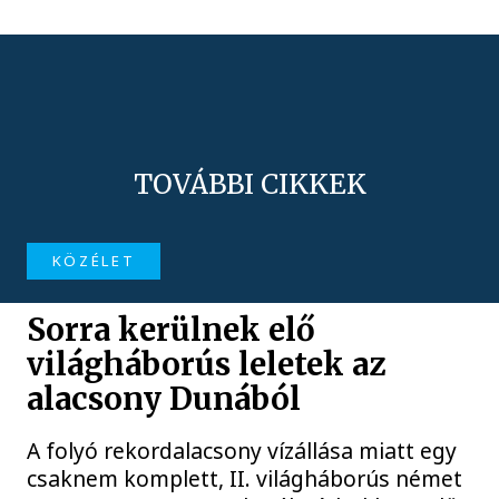
TOVÁBBI CIKKEK
KÖZÉLET
Sorra kerülnek elő
világháborús leletek az
alacsony Dunából
A folyó rekordalacsony vízállása miatt egy
csaknem komplett, II. világháborús német