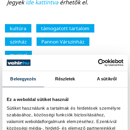
Jegyek
ide kattintva
érhetők el.
kultúra
támogatott tartalom
színház
Pannon Várszínház
musical
Képzelt riport egy amerikai popfesztiválról
Beleegyezés
Részletek
A sütikről
Ez a weboldal sütiket használ
SZERZŐ
Sütiket használunk a tartalmak és hirdetések személyre
vehir.hu
szabásához, közösségi funkciók biztosításához,
valamint weboldalforgalmunk elemzéséhez. Ezenkívül
közösségi média-, hirdető- és elemező partnereinkkel