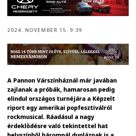
2024. NOVEMBER 15. 9:39
A Pannon Várszínháznál már javában
zajlanak a próbák, hamarosan pedig
elindul országos turnéjára a Képzelt
riport egy amerikai popfesztiválról
rockmusical. Ráadásul a nagy
érdeklődésre való tekintettel hat
helyszínből háromnál dupláznak is a