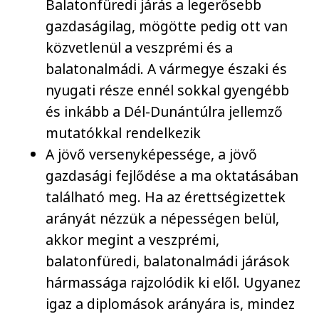
Balatonfüredi járás a legerősebb
gazdaságilag, mögötte pedig ott van
közvetlenül a veszprémi és a
balatonalmádi. A vármegye északi és
nyugati része ennél sokkal gyengébb
és inkább a Dél-Dunántúlra jellemző
mutatókkal rendelkezik
A jövő versenyképessége, a jövő
gazdasági fejlődése a ma oktatásában
található meg. Ha az érettségizettek
arányát nézzük a népességen belül,
akkor megint a veszprémi,
balatonfüredi, balatonalmádi járások
hármassága rajzolódik ki elől. Ugyanez
igaz a diplomások arányára is, mindez