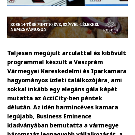
Teljesen megújult arculattal és kibővült
programmal készült a Veszprém
Vármegyei Kereskedelmi és Iparkamara
hagyományos üzleti találkozójára, ami
sokkal inkább egy elegáns gála képét
mutatta az ActiCity-ben péntek
délután. Az idén harmincéves kamara
legújabb, Business Eminence
kiadványában bemutatta a vármegye
háromszáz legnagyobb vállalkozását, a