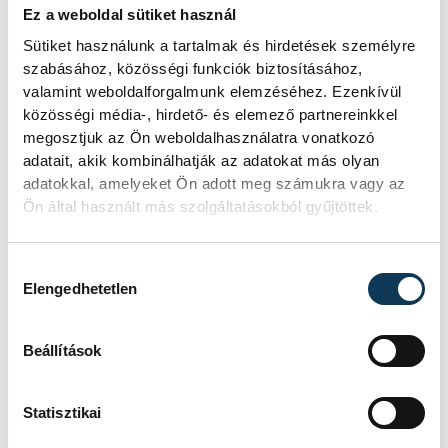
szerepel még egy vármegyei
Ez a weboldal sütiket használ
intézmény, a Kéttannyelvű Gimnázium
Sütiket használunk a tartalmak és hirdetések személyre
Balatonalmádiban.
szabásához, közösségi funkciók biztosításához,
valamint weboldalforgalmunk elemzéséhez. Ezenkívül
Az elöregedési index viszont a Balaton
közösségi média-, hirdető- és elemező partnereinkkel
környezetében kifejezetten rossz, azaz
megosztjuk az Ön weboldalhasználatra vonatkozó
öregszik a társadalom. Pontos számok
adatait, akik kombinálhatják az adatokat más olyan
adatokkal, amelyeket Ön adott meg számukra vagy az
arra vonatkozóan nincsenek, hogy ez
Ön által használt más szolgáltatásokból gyűjtöttek.
mennyiben árthat a gazdasági
teljesítménynek, de abból a
Hozzájárulás kiválasztása
szempontból, hogy a térség a kreatív
Elengedhetetlen
iparra akar építeni, semmiképpen sem
előnyös állapot.
Beállítások
Veszprém vármegyében Veszprém
város gazdasági kisugárzása
Statisztikai
méretéből adódóan kisebb, így pedig