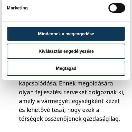
nem ér el a megyehatárig. Ez viszont
Marketing
magával hozza azt a kockázatot, hogy
szétszakadhat gazdaságilag. Várpalota
már most is Székesfehérvár
Mindennek a megengedése
vonzáskörzetébe tartozik, Pápa
nagyon könnyen bekerülhet Győr
Kiválasztás engedélyezése
horizontjába, a vármegye nyugati
részével pedig nincs meg
Megtagad
Veszprémnek egyelőre a szorosabb
kapcsolódása. Ennek megoldására
olyan fejlesztési terveket dolgoznak ki,
amely a vármegyét egységként kezeli
és lehetővé teszi, hogy ezek a
térségek összenőjenek gazdaságilag.