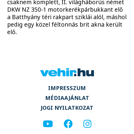
csaknem komplett, II. világháborús német
DKW NZ 350-1 motorkerékpárbukkant elő
a Batthyány téri rakpart sziklái alól, máshol
pedig egy közel féltonnás brit akna került
elő.
IMPRESSZUM
MÉDIAAJÁNLAT
JOGI NYILATKOZAT