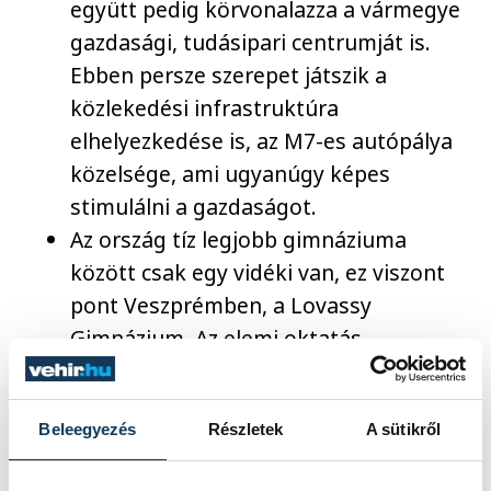
együtt pedig körvonalazza a vármegye
gazdasági, tudásipari centrumját is.
Ebben persze szerepet játszik a
közlekedési infrastruktúra
elhelyezkedése is, az M7-es autópálya
közelsége, ami ugyanúgy képes
stimulálni a gazdaságot.
Az ország tíz legjobb gimnáziuma
között csak egy vidéki van, ez viszont
pont Veszprémben, a Lovassy
Gimnázium. Az elemi oktatás
szempontjából is Budapest képviseli a
minőséget, hiszen a vármegyék
Beleegyezés
Részletek
A sütikről
csupán egy-egy iskolát tudnak
hozzáadni a top 50-hez, viszont abban