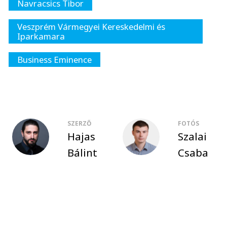
Navracsics Tibor
Veszprém Vármegyei Kereskedelmi és
Iparkamara
Business Eminence
SZERZŐ
FOTÓS
Hajas
Szalai
Bálint
Csaba