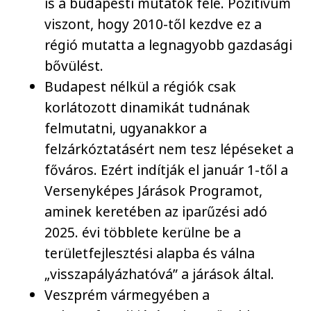
is a budapesti mutatók fele. Pozitívum
viszont, hogy 2010-től kezdve ez a
régió mutatta a legnagyobb gazdasági
bővülést.
Budapest nélkül a régiók csak
korlátozott dinamikát tudnának
felmutatni, ugyanakkor a
felzárkóztatásért nem tesz lépéseket a
főváros. Ezért indítják el január 1-től a
Versenyképes Járások Programot,
aminek keretében az iparűzési adó
2025. évi többlete kerülne be a
területfejlesztési alapba és válna
„visszapályázhatóvá” a járások által.
Veszprém vármegyében a