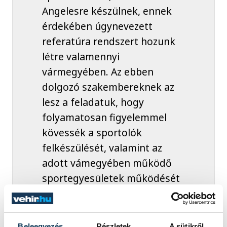
Angelesre készülnek, ennek
érdekében úgynevezett
referatúra rendszert hozunk
létre valamennyi
vármegyében. Az ebben
dolgozó szakembereknek az
lesz a feladatuk, hogy
folyamatosan figyelemmel
kövessék a sportolók
felkészülését, valamint az
adott vámegyében működő
sportegyesületek működését
és munkáját, ezekről pedig
rendszeresen beszámolókat
is készítsenek.
Beleegyezés
Részletek
A sütikről