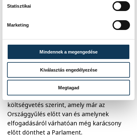
Statisztikai
Marketing
Mindennek a megengedése
Schmidt Ádám azt is közölte, hogy a
Nemzeti Versenysport-fejlesztési Program
Kiválasztás engedélyezése
támogatására - az ideihez képest nyolc
százalékos emeléssel - 17,72 milliárd forint
Megtagad
áll majd rendelkezésre a tervezett
költségvetés szerint, amely már az
Országgyűlés előtt van és amelynek
elfogadásáról várhatóan még karácsony
előtt dönthet a Parlament.