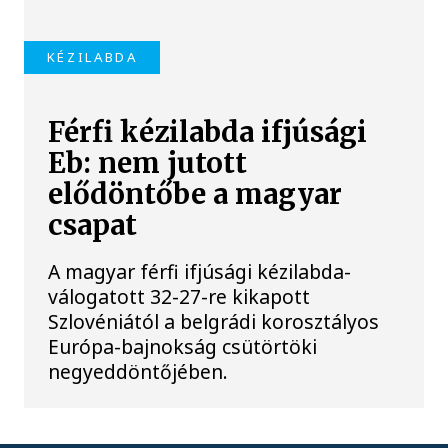
KÉZILABDA
Férfi kézilabda ifjúsági
Eb: nem jutott
elődöntőbe a magyar
csapat
A magyar férfi ifjúsági kézilabda-
válogatott 32-27-re kikapott
Szlovéniától a belgrádi korosztályos
Európa-bajnokság csütörtöki
negyeddöntőjében.