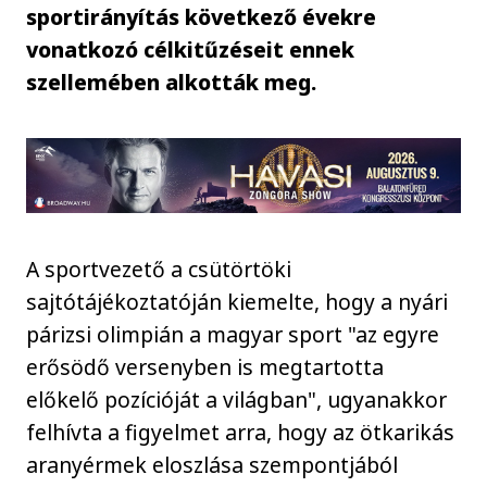
sportirányítás következő évekre
vonatkozó célkitűzéseit ennek
szellemében alkották meg.
A sportvezető a csütörtöki
sajtótájékoztatóján kiemelte, hogy a nyári
párizsi olimpián a magyar sport "az egyre
erősödő versenyben is megtartotta
előkelő pozícióját a világban", ugyanakkor
felhívta a figyelmet arra, hogy az ötkarikás
aranyérmek eloszlása szempontjából