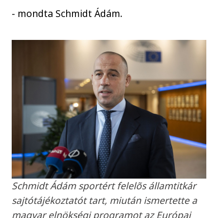
- mondta Schmidt Ádám.
Schmidt Ádám sportért felelõs államtitkár
sajtótájékoztatót tart, miután ismertette a
magyar elnökségi programot az Európai