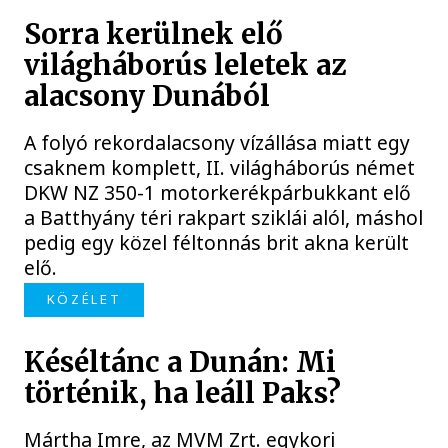
Sorra kerülnek elő
világháborús leletek az
alacsony Dunából
A folyó rekordalacsony vízállása miatt egy
csaknem komplett, II. világháborús német
DKW NZ 350-1 motorkerékpárbukkant elő
a Batthyány téri rakpart sziklái alól, máshol
pedig egy közel féltonnás brit akna került
elő.
KÖZÉLET
Késéltánc a Dunán: Mi
történik, ha leáll Paks?
Mártha Imre, az MVM Zrt. egykori