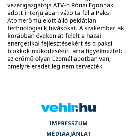
vezérigazgatója ATV-n Rónai Egonnak
adott interjújában vázolta fel a Paksi
Atomerőmű előtt álló példátlan
technológiai kihívásokat. A szakember, aki
korábban éveken át felelt a hazai
energetikai fejlesztésekért és a paksi
blokkok működéséért, arra figyelmeztet:
az erőmű olyan üzemállapotban van,
amelyre eredetileg nem tervezték.
IMPRESSZUM
MÉDIAAJÁNLAT