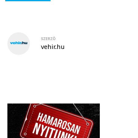
SZERZŐ
vehir.hu