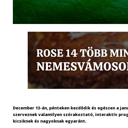
December 13-án, pénteken kezdődik és egészen a jan
szerveznek valamilyen szórakoztató, interaktív pro
kicsiknek és nagyoknak egyaránt.