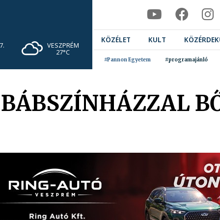
KÖZÉLET
KULT
KÖZÉRDEK
VESZPRÉM
7.
27°C
#Pannon Egyetem
#programajánló
 BÁBSZÍNHÁZZAL BŐ