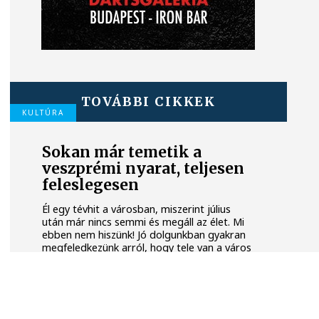
TOVÁBBI CIKKEK
KULTÚRA
Sokan már temetik a
veszprémi nyarat, teljesen
feleslegesen
Él egy tévhit a városban, miszerint július
után már nincs semmi és megáll az élet. Mi
ebben nem hiszünk! Jó dolgunkban gyakran
megfeledkezünk arról, hogy tele van a város
felfedezésre váró kincsekkel, amik egész
évben csak minket várnak.
KÖZÉLET