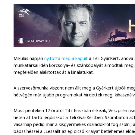
Mikulás napján
nyitotta meg a kapuit
a Téli GyárKert, ahová
munkatársai idén korcsolya- és szánkópályát álmodtak meg, 
megfelelően alakították át a kínálatukat.
A szervezőmunka viszont nem állt meg a Gyárkert újbóli me
hétvégén már újabb programokat hirdettek meg, kihasználva
Most pénteken 17 órától Titz Krisztián érkezik, Veszprém is
héten át tartó jégdiszkót a Téli GyárKertben. Szombaton az
vasárnap pedig már a kisgyermekes családokról fog szólni,
bábszínészei a „Leszállt az ég dicső királya” betlehemes elő