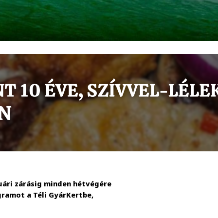
uári zárásig minden hétvégére
gramot a Téli GyárKertbe,