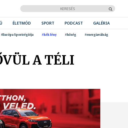
Ű
ÉLETMÓD
SPORT
PODCAST
GALÉRIA
#Európa Sportrégiója
#kék fény
#hőség
#energiaválság
VÜL A TÉLI