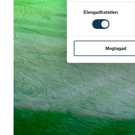
Hozzájárulás kiválasztása
Elengedhetetlen
Megtagad