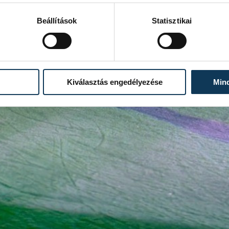
Beállítások
Statisztikai
Kiválasztás engedélyezése
Min