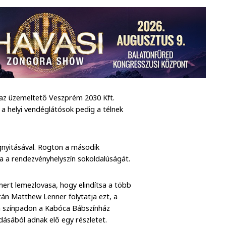
 az üzemeltető Veszprém 2030 Kft.
a helyi vendéglátósok pedig a télnek
gnyitásával. Rögtön a második
 a rendezvényhelyszín sokoldalúságát.
mert lemezlovasa, hogy elindítsa a több
tán Matthew Lenner folytatja ezt, a
 a színpadon a Kabóca Bábszínház
adásából adnak elő egy részletet.