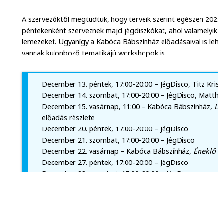
A szervezőktől megtudtuk, hogy terveik szerint egészen 202
péntekenként szerveznek majd jégdiszkókat, ahol valamelyik
lemezeket. Ugyanígy a Kabóca Bábszínház előadásaival is leh
vannak különböző tematikájú workshopok is.
December 13. péntek, 17:00-20:00 – JégDisco, Titz Kri
December 14. szombat, 17:00-20:00 – JégDisco, Matt
December 15. vasárnap, 11:00 – Kabóca Bábszínház,
L
előadás részlete
December 20. péntek, 17:00-20:00 – JégDisco
December 21. szombat, 17:00-20:00 – JégDisco
December 22. vasárnap – Kabóca Bábszínház,
Éneklő
December 27. péntek, 17:00-20:00 – JégDisco
December 28. szombat, 17:00-20:00 – JégDisco
Január 3. péntek, 17:00-20:00 – JégDisco
Január 4. szombat – Kabóca Bábszínház,
Mennyei mu
Január 4. szombat, 17:00-20:00 – JégDisco