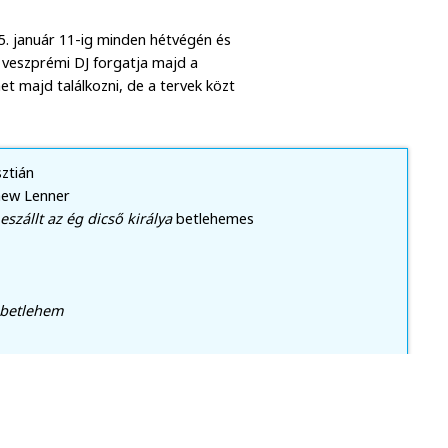
5. január 11-ig minden hétvégén és
 veszprémi DJ forgatja majd a
et majd találkozni, de a tervek közt
sztián
hew Lenner
eszállt az ég dicső királya
betlehemes
 betlehem
zsika
részlet