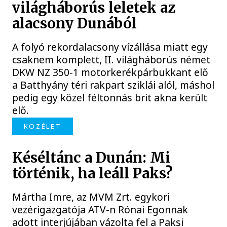
világháborús leletek az
alacsony Dunából
A folyó rekordalacsony vízállása miatt egy
csaknem komplett, II. világháborús német
DKW NZ 350-1 motorkerékpárbukkant elő
a Batthyány téri rakpart sziklái alól, máshol
pedig egy közel féltonnás brit akna került
elő.
KÖZÉLET
Késéltánc a Dunán: Mi
történik, ha leáll Paks?
Mártha Imre, az MVM Zrt. egykori
vezérigazgatója ATV-n Rónai Egonnak
adott interjújában vázolta fel a Paksi