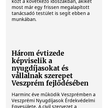
közt a következő időszakban, akiket
most már egy frissen megalapított
tanácsadó testület is segít ebben a
munkában.
Három évtizede
képviselik a
nyugdíjasokat és
vállalnak szerepet
Veszprém fejlődésében
Harminc éve működik Veszprémben a
Veszprémi Nyugdíjasok Érdekvédelmi
Egyesülete. A civil szervezet a