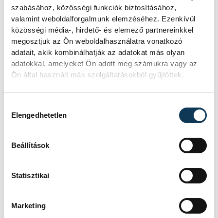
szabásához, közösségi funkciók biztosításához,
valamint weboldalforgalmunk elemzéséhez. Ezenkívül
TOVÁBBI CIKKEK
közösségi média-, hirdető- és elemező partnereinkkel
TÖRÖK LAJOS
megosztjuk az Ön weboldalhasználatra vonatkozó
adatait, akik kombinálhatják az adatokat más olyan
adatokkal, amelyeket Ön adott meg számukra vagy az
Végső búcsút vettek a
Ön által használt más szolgáltatásokból gyűjtöttek.
veszprémiek Török
Lajostól
Hozzájárulás kiválasztása
Elengedhetetlen
Csütörtök délután a Vámosi úti
temetőben katonai tiszteletadás
mellett kísérték utolsó útjára Török
Beállítások
Lajost a Veszprémi Nyugdíjasok
Érdekvédelmi Egyesületének elnökét,
Statisztikai
aki nem sokkal karácsony előtt hunyt
el. A temetésen a veszprémi
nyugdíjas klubok képviselői mellett
Marketing