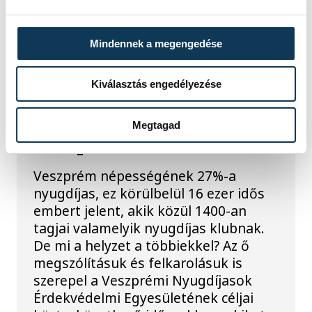
több városi elöljáró is részt vett.
Mindennek a megengedése
NYUGDÍJAS
Kiválasztás engedélyezése
Közel tizenötezer
nyugdíjast keresnek
Megtagad
Veszprémben
Veszprém népességének 27%-a
nyugdíjas, ez körülbelül 16 ezer idős
embert jelent, akik közül 1400-an
tagjai valamelyik nyugdíjas klubnak.
De mi a helyzet a többiekkel? Az ő
megszólításuk és felkarolásuk is
szerepel a Veszprémi Nyugdíjasok
Érdekvédelmi Egyesületének céljai